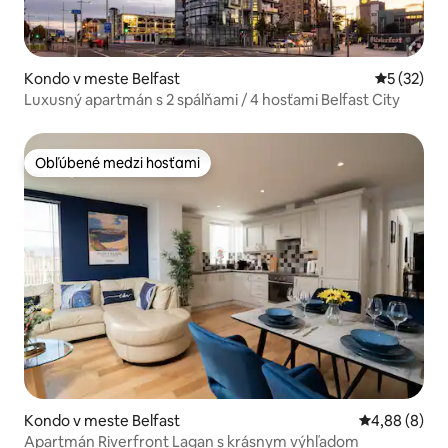
Kondo v meste Belfast
Priemerné 
5 (32)
Luxusný apartmán s 2 spálňami / 4 hosťami Belfast City
Obľúbené medzi hosťami
Obľúbené medzi hosťami
Kondo v meste Belfast
Priemerné oh
4,88 (8)
Apartmán Riverfront Lagan s krásnym výhľadom