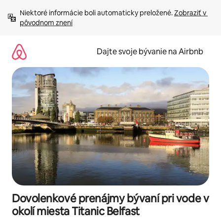
Preskočiť
Niektoré informácie boli automaticky preložené. 
Zobraziť v 
na
pôvodnom znení
obsah.
Dajte svoje bývanie na Airbnb
Dovolenkové prenájmy bývaní pri vode v
okolí miesta Titanic Belfast