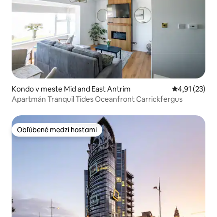
Kondo v meste Mid and East Antrim
Priemerné oh
4,91 (23)
Apartmán Tranquil Tides Oceanfront Carrickfergus
Obľúbené medzi hosťami
Obľúbené medzi hosťami