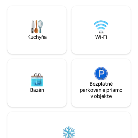
sortimentom kuchynského oblečenia na
plne vybavenej ku
varenie jedál. Veľký ostrov s raňajkovým
a televízora. Úpl
barom a stoličkami. Technická miestnosť
(všetko na jednom
s práčkou a sušičkou, úložný priestor.
vonkajším posedením. Auto
Svetlá kúpeľňa so sprchovacím kútom a
nevyhnutné. 3 mi
vaňou. 2 spálne, manželské postele s
lekárne/obchodu/r
luxusnou posteľnou bielizňou, šatník,
Užite si tichý a re
Kuchyňa
Wi-Fi
zásuvky a skrinky.
pobreží
Bezplatné
Bazén
parkovanie priamo
v objekte