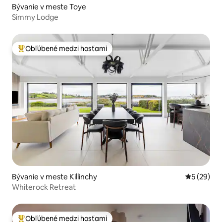
Bývanie v meste Toye
Simmy Lodge
Obľúbené medzi hosťami
Najobľúbenejšie medzi hosťami
Bývanie v meste Killinchy
Priemerné 
5 (29)
Whiterock Retreat
Obľúbené medzi hosťami