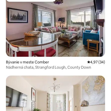
Najobľúbenejšie medzi hosťami
Bývanie v meste Comber
Priemerné oho
4,97 (34)
Nádherná chata, Strangford Lough, County Down