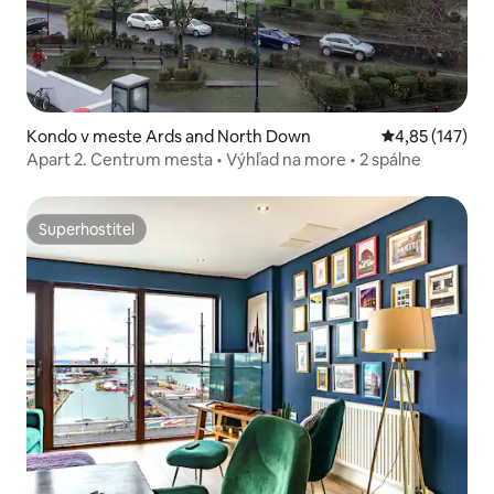
Kondo v meste Ards and North Down
Priemerné ohod
4,85 (147)
Apart 2. Centrum mesta • Výhľad na more • 2 spálne
Superhostiteľ
Superhostiteľ