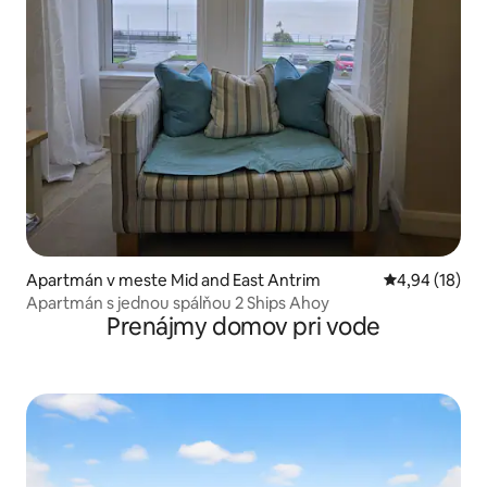
Apartmán v meste Mid and East Antrim
Priemerné oho
4,94 (18)
Apartmán s jednou spálňou 2 Ships Ahoy
Prenájmy domov pri vode