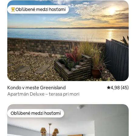
Obľúbené medzi hosťami
Najobľúbenejšie medzi hosťami
Kondo v meste Greenisland
Priemerné oho
4,98 (45)
Apartmán Deluxe – terasa pri mori
Obľúbené medzi hosťami
Obľúbené medzi hosťami