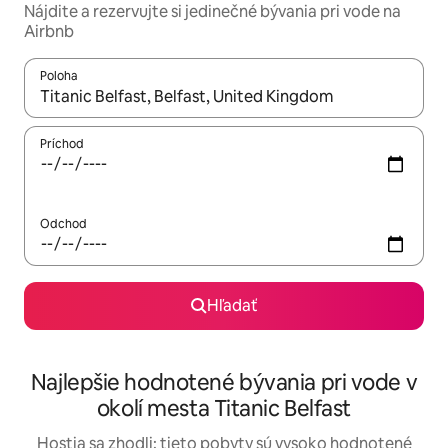
Nájdite a rezervujte si jedinečné bývania pri vode na
Airbnb
Poloha
Keď budú výsledky k dispozícii, môžete si ich prechádzať pom
Príchod
Odchod
Hľadať
Najlepšie hodnotené bývania pri vode v
okolí mesta Titanic Belfast
Hostia sa zhodli: tieto pobyty sú vysoko hodnotené