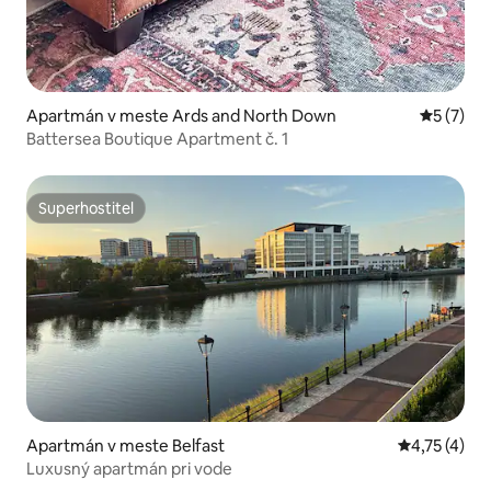
Apartmán v meste Ards and North Down
Priemerné
5 (7)
Battersea Boutique Apartment č. 1
Superhostiteľ
Superhostiteľ
Apartmán v meste Belfast
Priemerné o
4,75 (4)
Luxusný apartmán pri vode