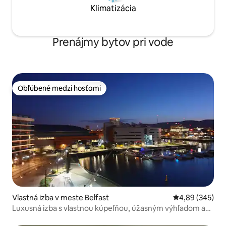
Klimatizácia
Prenájmy bytov pri vode
Obľúbené medzi hosťami
Obľúbené medzi hosťami
Vlastná izba v meste Belfast
Priemerné ohod
4,89 (345)
Luxusná izba s vlastnou kúpeľňou, úžasným výhľadom a
bezpečným parkovaním