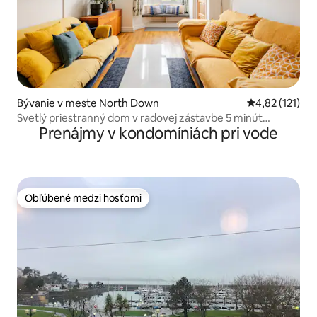
Bývanie v meste North Down
Priemerné oho
4,82 (121)
Svetlý priestranný dom v radovej zástavbe 5 minút
Prenájmy v kondomíniách pri vode
chôdze od Holywoodu
Obľúbené medzi hosťami
Obľúbené medzi hosťami