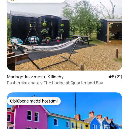
Najobľúbenejšie medzi hosťami
Maringotka v meste Killinchy
Priemerné
5 (21)
Pastierska chata v The Lodge at Quarterland Bay
Obľúbené medzi hosťami
Obľúbené medzi hosťami