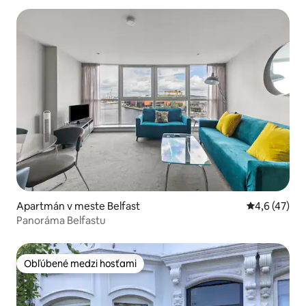
Apartmán v meste Belfast
Priemerné oh
4,6 (47)
Panoráma Belfastu
Obľúbené medzi hosťami
Obľúbené medzi hosťami