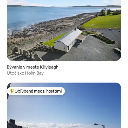
Bývanie v meste Killyleagh
Útočisko Holm Bay
Obľúbené medzi hosťami
Najobľúbenejšie medzi hosťami