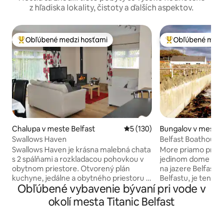
z hľadiska lokality, čistoty a ďalších aspektov.
Obľúbené medzi hosťami
Obľúbené medz
Najobľúbenejšie medzi hosťami
Najobľúbenejšie 
Chalupa v meste Belfast
Priemerné ohodnotenie 5 z 5
5 (130)
Bungalov v mest
abbey
Swallows Haven
Belfast Boathouse,
Swallows Haven je krásna malebná chata
More priamo pred dver
s 2 spálňami a rozkladacou pohovkou v
jedinom dome Coa
obytnom priestore. Otvorený plán
na jazere Belfast 
kuchyne, jedálne a obytného priestoru s
Belfastu, je ten najlepší! V
Obľúbené vybavenie bývaní pri vode v
krbom. Moderná kuchyňa s elektrickým
psov. 10 minút chôdze od King's
sporákom, ventilátorovou rúrou,
Coronation Garden. 15 minút do ce
okolí mesta Titanic Belfast
rýchlovarnou kanvicou, hriankovačom,
Belfastu. Tiché, praktické ubytovanie so
mikrovlnnou rúrou a kompletným
všetkým moderný