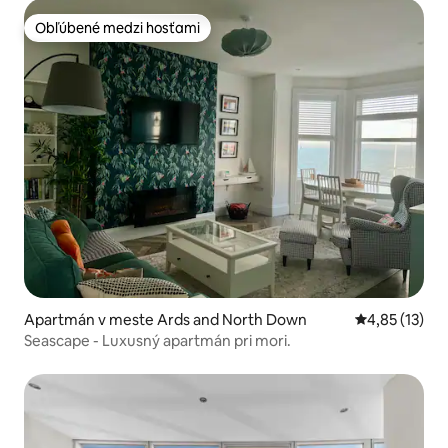
Obľúbené medzi hosťami
Obľúbené medzi hosťami
Apartmán v meste Ards and North Down
Priemerné oh
4,85 (13)
Seascape - Luxusný apartmán pri mori.