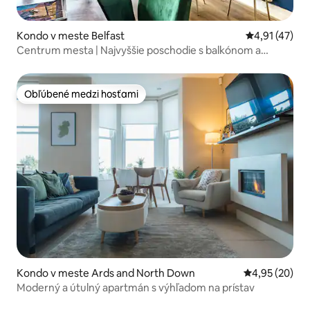
Kondo v meste Belfast
Priemerné oh
4,91 (47)
Centrum mesta | Najvyššie poschodie s balkónom a
výhľadom na západ slnka
Obľúbené medzi hosťami
Obľúbené medzi hosťami
Kondo v meste Ards and North Down
Priemerné oho
4,95 (20)
Moderný a útulný apartmán s výhľadom na prístav