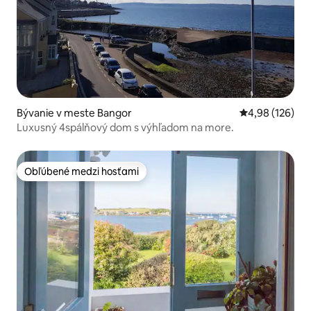
Bývanie v meste Bangor
Priemerné ohod
4,98 (126)
Luxusný 4spálňový dom s výhľadom na more.
Obľúbené medzi hosťami
Obľúbené medzi hosťami