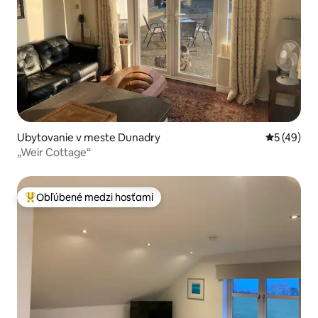
Ubytovanie v meste Dunadry
Priemerné 
5 (49)
„Weir Cottage“
Obľúbené medzi hosťami
Najobľúbenejšie medzi hosťami