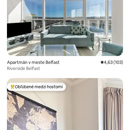
Apartmán v meste Belfast
Priemerné ohod
4,63 (103)
Riverside Belfast
Obľúbené medzi hosťami
Najobľúbenejšie medzi hosťami