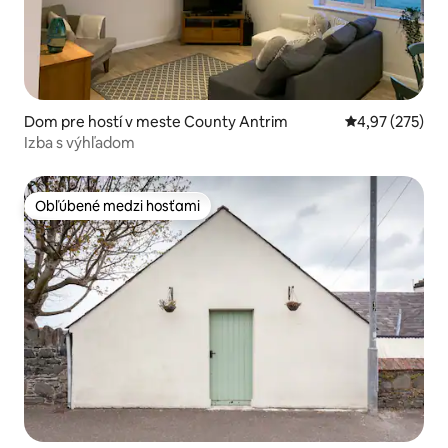
Dom pre hostí v meste County Antrim
Priemerné ohod
4,97 (275)
Izba s výhľadom
Obľúbené medzi hosťami
Obľúbené medzi hosťami