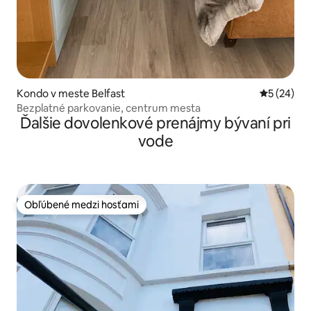
Kondo v meste Belfast
Priemerné 
5 (24)
Bezplatné parkovanie, centrum mesta
Ďalšie dovolenkové prenájmy bývaní pri
vode
Obľúbené medzi hosťami
Obľúbené medzi hosťami