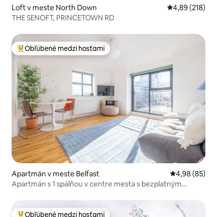
Loft v meste North Down
Priemerné ohod
4,89 (218)
THE SENOFT, PRINCETOWN RD
Obľúbené medzi hosťami
Najobľúbenejšie medzi hosťami
Apartmán v meste Belfast
Priemerné oho
4,98 (85)
Apartmán s 1 spálňou v centre mesta s bezplatným
parkovaním
Obľúbené medzi hosťami