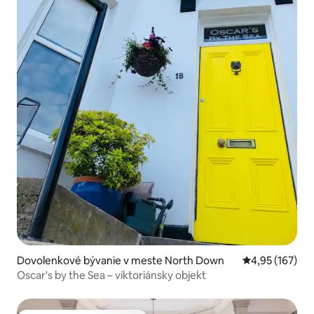
Dovolenkové bývanie v meste North Down
Priemerné ohod
4,95 (167)
Oscar's by the Sea – viktoriánsky objekt