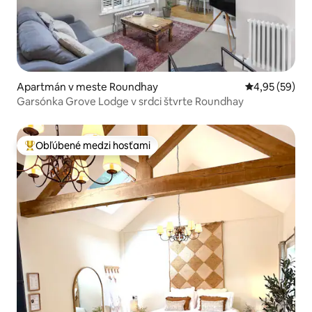
Apartmán v meste Roundhay
Priemerné oho
4,95 (59)
Garsónka Grove Lodge v srdci štvrte Roundhay
Obľúbené medzi hosťami
Najobľúbenejšie medzi hosťami