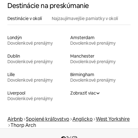
Destinácie na preskúmanie
Destinácie v okolí
Najzaujímavejšie pamiatky v okolí
Londýn
Amsterdam
Dovolenkové prenájmy
Dovolenkové prenájmy
Dublin
Manchester
Dovolenkové prenájmy
Dovolenkové prenájmy
Lille
Birmingham
Dovolenkové prenájmy
Dovolenkové prenájmy
Liverpool
Zobraziť viac
Dovolenkové prenájmy
Airbnb
Spojené kráľovstvo
Anglicko
West Yorkshire
Thorp Arch