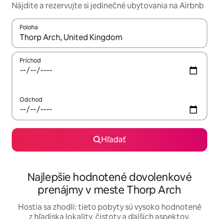
Nájdite a rezervujte si jedinečné ubytovania na Airbnb
Poloha
Keď budú výsledky k dispozícii, môžete si ich prechádzať pom
Príchod
Odchod
Hľadať
Najlepšie hodnotené dovolenkové
prenájmy v meste Thorp Arch
Hostia sa zhodli: tieto pobyty sú vysoko hodnotené
z hľadiska lokality, čistoty a ďalších aspektov.