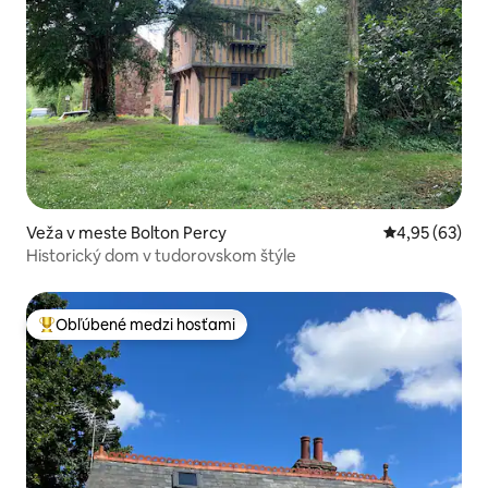
Veža v meste Bolton Percy
Priemerné oho
4,95 (63)
Historický dom v tudorovskom štýle
Obľúbené medzi hosťami
Najobľúbenejšie medzi hosťami