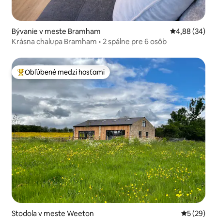
Bývanie v meste Bramham
Priemerné oho
4,88 (34)
Krásna chalupa Bramham • 2 spálne pre 6 osôb
Obľúbené medzi hosťami
Najobľúbenejšie medzi hosťami
Stodola v meste Weeton
Priemerné 
5 (29)