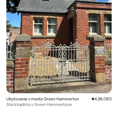
Ubytovanie v meste Green Hammerton
Priemerné ohod
4,96 (161)
Stará kaplnka v Green Hammertone