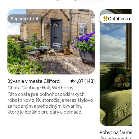
Superhostiteľ
Obľúbené medz
Superhostiteľ
Najobľúbenejšie 
Bývanie v meste Clifford
Priemerné ohodnotenie 4,87 z 5
4,87 (143)
Chata Cabbage Hall, Wetherby
Táto chata pre poľnohospodárskych
robotníkov z 19. storočia je teraz štýlovo
zariadeným a pohodlným bývaním,
ktoré je ideálne pre páry a domáce
zvieratá. Na prízemí je pohodlná
pohovka a kreslo na oddych pred
televízorom a ohňom. K dispozícii je
Pobyt na farme v
dobre vybavená kuchynka. Na poschodí
hill
Útulný pobyt v útu