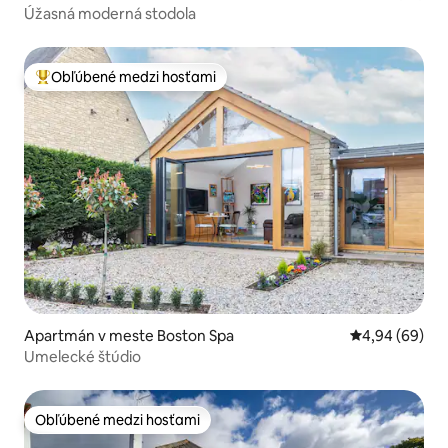
Úžasná moderná stodola
Obľúbené medzi hosťami
Najobľúbenejšie medzi hosťami
Apartmán v meste Boston Spa
Priemerné oho
4,94 (69)
Umelecké štúdio
Obľúbené medzi hosťami
Obľúbené medzi hosťami