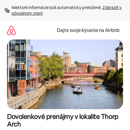
Preskočiť
Niektoré informácie boli automaticky preložené. 
Zobraziť v 
na
pôvodnom znení
obsah.
Dajte svoje bývanie na Airbnb
Dovolenkové prenájmy v lokalite Thorp
Arch