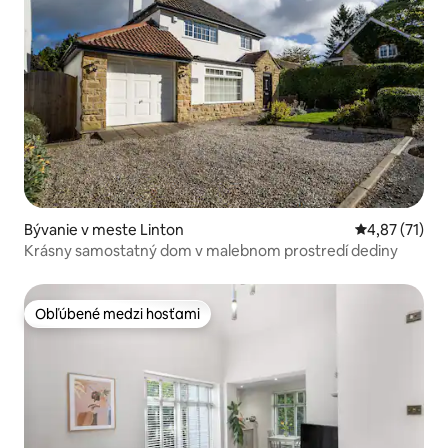
Bývanie v meste Linton
Priemerné oh
4,87 (71)
Krásny samostatný dom v malebnom prostredí dediny
Obľúbené medzi hosťami
Obľúbené medzi hosťami