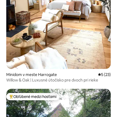
Minidom v meste Harrogate
Priemerné 
5 (23)
Willow & Oak | Luxusné útočisko pre dvoch pri rieke
Obľúbené medzi hosťami
Najobľúbenejšie medzi hosťami