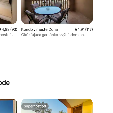
Priemerné ohodnotenie 4,88 z 5, počet hodnotení: 93
4,88 (93)
Kondo v meste Doha
Priemerné ohodnotenie
4,91 (117)
posteľami
Okúzľujúca garsónka s výhľadom na
prístavisko a balkónom! 102
vode
Superhostiteľ
Superhostiteľ