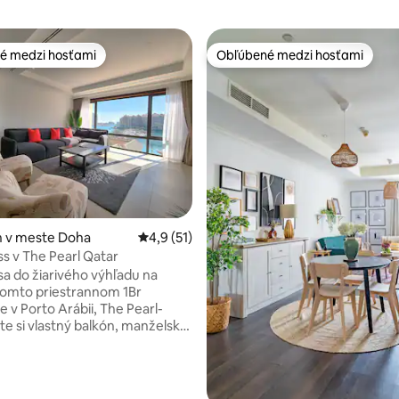
é medzi hosťami
Obľúbené medzi hosťami
é medzi hosťami
Obľúbené medzi hosťami
 v meste Doha
Priemerné ohodnotenie 4,9 z 5, počet hod
4,9 (51)
ss v The Pearl Qatar
a do žiarivého výhľadu na
 tomto priestrannom 1Br
 v Porto Arábii, The Pearl-
ite si vlastný balkón, manželskú
,5 kúpeľne, plne vybavenú
vstavané skrine a priestranný
riestor so 65-palcovou
nou televíziou. Ideálne pre