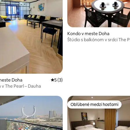
4,82 z 5, počet hodnotení: 116
Kondo v meste Doha
Štúdio s balkónom v srdci The P
meste Doha
Priemerné ohodnotenie 5 z 5, počet ho
5 (3)
v The Pearl – Dauha
Obľúbené medzi hosťami
Obľúbené medzi hosťami