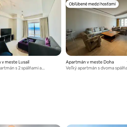
Obľúbené medzi hosťami
Obľúbené medzi hosťami
v meste Lusail
Apartmán v meste Doha
artmán s 2 spálňami a
Veľký apartmán s dvoma spálň
 na more