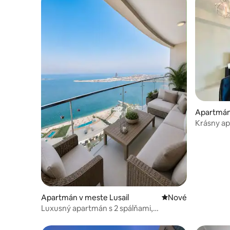
Apartmán 
Krásny ap
výhľadom
Apartmán v meste Lusail
Nové ubytovanie
Nové
Luxusný apartmán s 2 spálňami,
výhľadom na more, nekonečným
bazénom a plážou – Lusail