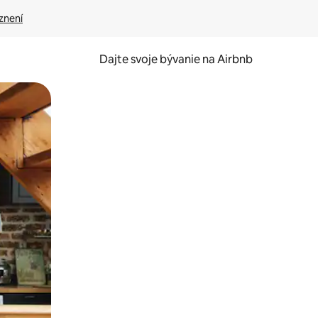
znení
Dajte svoje bývanie na Airbnb
kúmať pomocou dotykových gest či potiahnutia prstom.