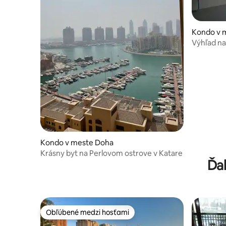
Kondo v m
Výhľad na 
Kondo v meste Doha
Krásny byt na Perlovom ostrove v Katare
Ďal
Obľúbené medzi hosťami
Obľúbené medzi hosťami