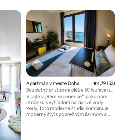
Apartmá
Obľúben
Obľúben
Plne vyba
Užite si 
najelega
Pearl vo
ponúka m
prístup k
Priamy pr
(vnútorn
posilňovň
Nonstop 
notení: 51
Apartmán v meste Doha
Priemerné ohodnoteni
4,79 (52)
Vlastný 
✅ Pešia v
Bezplatný prístup na pláž a 50 % zľava na
kaviarní a obcho
Aqua Park @Pearl Marina
Vitajte v „Rare Experience“, pokojnom
jednotliv
útočisku s výhľadom na žiarivé vody
hotelovom
Perly. Toto moderné štúdio kombinuje
najexkluz
moderný štýl s pobrežným šarmom a
ponúka relaxačný výhľad na prístav a
pokojnú atmosféru – to všetko len pár
krokov od rušných reštaurácií, obchodov
a malebných prechádzok pri vode. Nižšie