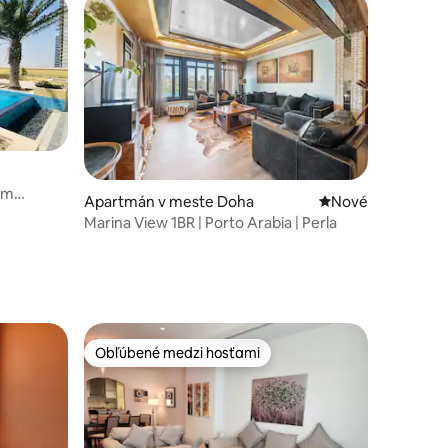
ym
notení: 10
Apartmán v meste Doha
Nové ubytovanie
Nové
Marina View 1BR | Porto Arabia | Perla
Obľúbené medzi hosťami
Obľúbené medzi hosťami