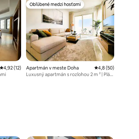
Obľúbené medzi hosťami
Obľúbené medzi hosťami
Priemerné ohodnotenie 4,92 z 5, počet hodnotení: 12
4,92 (12)
Apartmán v meste Doha
Priemerné ohodnoten
4,8 (50)
ami
Luxusný apartmán s rozlohou 2 m ² | Pláž,
bazén a balkón