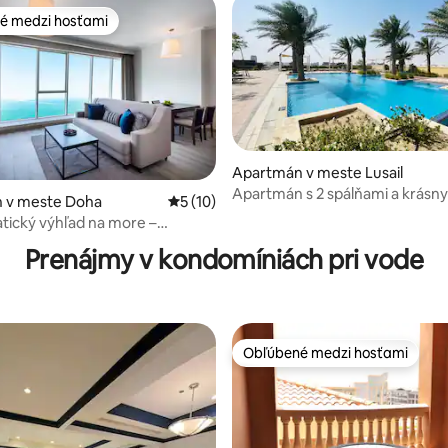
é medzi hosťami
é medzi hosťami
Apartmán v meste Lusail
Apartmán s 2 spálňami a krásn
 v meste Doha
Priemerné ohodnotenie 5 z 5, počet hod
5 (10)
výhľadom na more, bazénom a
 4,64 z 5, počet hodnotení: 11
ický výhľad na more –
posilňovňou
Hotel Residence
Prenájmy v kondomíniách pri vode
Obľúbené medzi hosťami
Obľúbené medzi hosťami