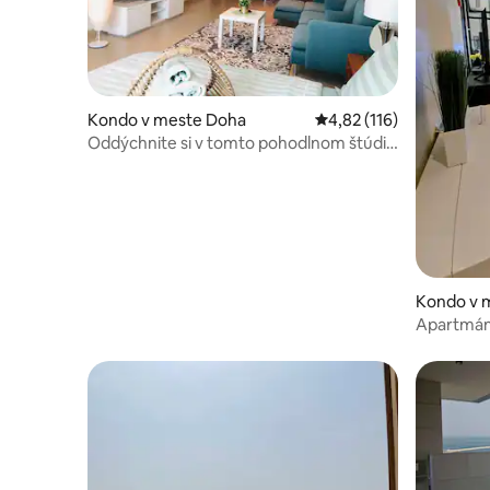
Kondo v meste Doha
Priemerné ohodnotenie 
4,82 (116)
Oddýchnite si v tomto pohodlnom štúdiu
v The Pearl! 1309
Kondo v 
Apartmán 