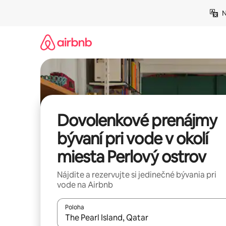
Preskočiť
N
na
obsah.
Dovolenkové prenájmy
bývaní pri vode v okolí
miesta Perlový ostrov
Nájdite a rezervujte si jedinečné bývania pri
vode na Airbnb
Poloha
Keď budú výsledky k dispozícii, môžete si ich p