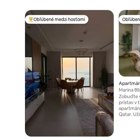
Obľúbené medzi hosťami
Obľúben
Najobľúbenejšie medzi hosťami
Obľúben
Apartmán
Marina Bli
Zobuďte s
prístav v
apartmáne
Qatar. Už
posteľ, 1
kuchyňu, 
obývací p
inteligent