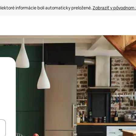
iektoré informácie boli automaticky preložené. 
Zobraziť v pôvodnom 
rechádzať pomocou klávesov so šípkami nahor a nadol alebo ich pres