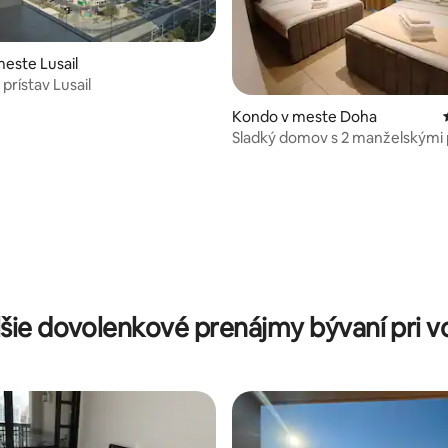
este Lusail
prístav Lusail
Kondo v meste Doha
Sladký domov s 2 manželskými 
v The Pearl! 1714
šie dovolenkové prenájmy bývaní pri 