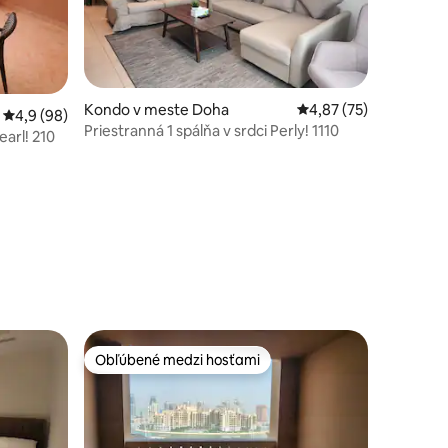
Kondo v meste Doha
Priemerné ohodnoteni
4,87 (75)
Priemerné ohodnotenie 4,9 z 5, počet hodnotení: 98
4,9 (98)
Priestranná 1 spálňa v srdci Perly! 1110
earl! 210
dnotení: 3
Obľúbené medzi hosťami
Obľúbené medzi hosťami