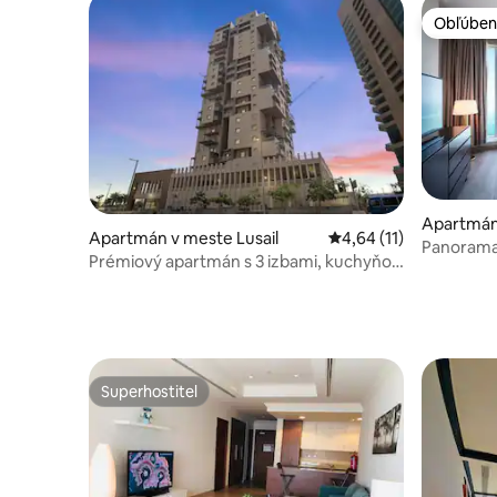
Obľúben
Obľúben
Apartmán
Apartmán v meste Lusail
Priemerné ohodnotenie
4,64 (11)
Panoramat
Prémiový apartmán s 3 izbami, kuchyňou
Westbay 
a kúpeľňou v Lusail Marina, výhľad na
more
Superhostiteľ
Superhostiteľ