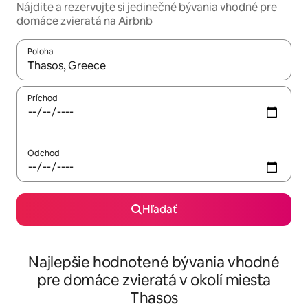
Nájdite a rezervujte si jedinečné bývania vhodné pre
domáce zvieratá na Airbnb
Poloha
Keď budú výsledky k dispozícii, môžete si ich prechádzať pom
Príchod
Odchod
Hľadať
Najlepšie hodnotené bývania vhodné
pre domáce zvieratá v okolí miesta
Thasos