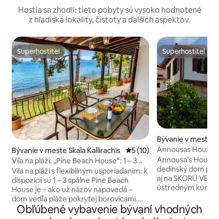
Hostia sa zhodli: tieto pobyty sú vysoko hodnotené
z hľadiska lokality, čistoty a ďalších aspektov.
Superhostiteľ
Superhostiteľ
Superhostiteľ
Superhostiteľ
Bývanie v meste 
Annousas House: p
Bývanie v meste Skala Kallirachis
Priemerné ohodnotenie 5 z 
5 (10)
vidiecky dom
Annousa's House j
Vila na pláži: „Pine Beach House“: 1 – 3
dedinský dom pre 8
spálne
Vila na pláži s flexibilným usporiadaním: k
aj na SKORÚ VEĽK
dispozícii sú 1 – 3 spálne Pine Beach
ústredným kúrením
House je – ako už názov napovedá –
pokojnej atmosfére
dom vedľa pláže pokrytej borovicami.
ktorá vás obklopuj
Obľúbené vybavenie bývaní vhodných
Krištáľovo čistá voda, borovice,
západy slnka nad
kamienková piesočná pláž, zeleň a