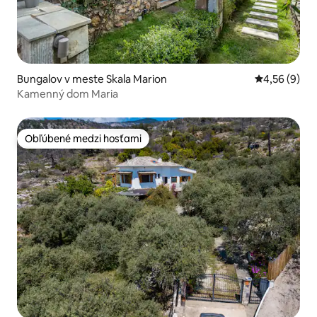
Bungalov v meste Skala Marion
Priemerné oh
4,56 (9)
Kamenný dom Maria
Obľúbené medzi hosťami
Obľúbené medzi hosťami