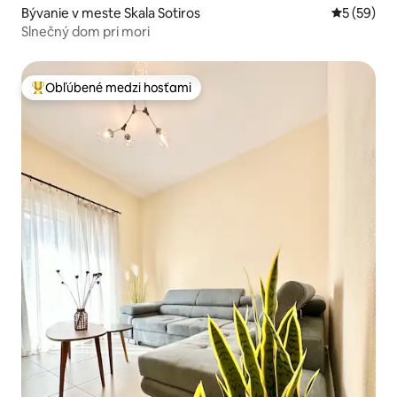
Bývanie v meste Skala Sotiros
Priemerné 
5 (59)
Slnečný dom pri mori
Obľúbené medzi hosťami
Najobľúbenejšie medzi hosťami