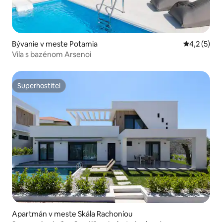
Bývanie v meste Potamia
Priemerné 
4,2 (5)
Vila s bazénom Arsenoi
Superhostiteľ
Superhostiteľ
Apartmán v meste Skála Rachoníou