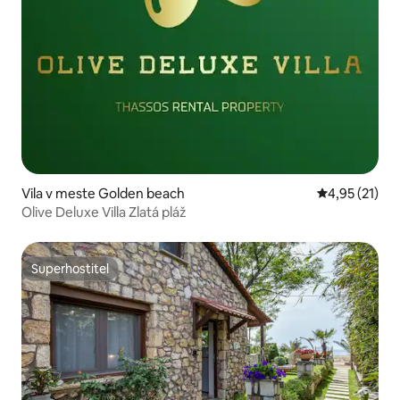
Vila v meste Golden beach
Priemerné oh
4,95 (21)
Olive Deluxe Villa Zlatá pláž
Superhostiteľ
Superhostiteľ