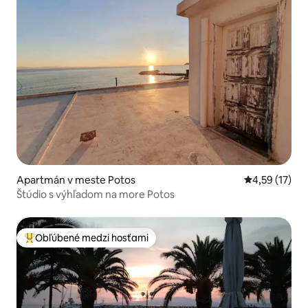
Apartmán v meste Potos
Priemerné oh
4,59 (17)
Štúdio s výhľadom na more Potos
Obľúbené medzi hosťami
Najobľúbenejšie medzi hosťami