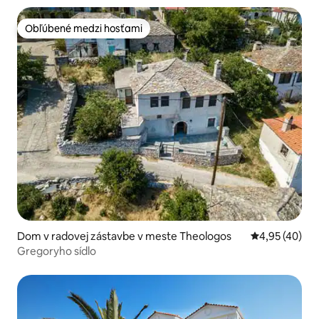
Obľúbené medzi hosťami
Obľúbené medzi hosťami
Dom v radovej zástavbe v meste Theologos
Priemerné oho
4,95 (40)
Gregoryho sídlo