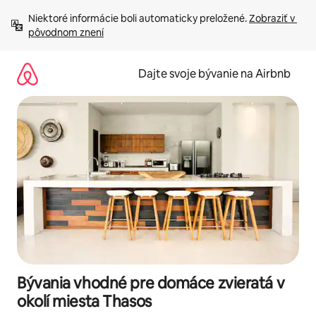
Preskočiť
Niektoré informácie boli automaticky preložené. 
Zobraziť v 
na
pôvodnom znení
obsah.
Dajte svoje bývanie na Airbnb
Bývania vhodné pre domáce zvieratá v
okolí miesta Thasos