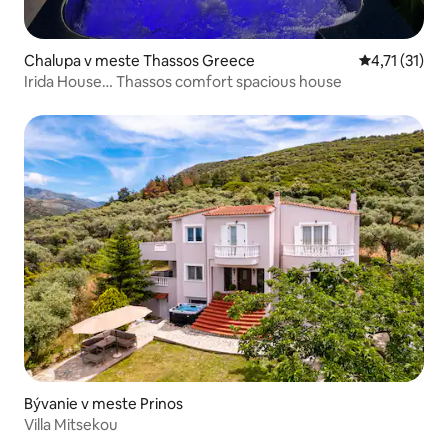
Chalupa v meste Thassos Greece
Priemerné oh
4,71 (31)
Irida House… Thassos comfort spacious house
Bývanie v meste Prinos
Villa Mitsekou