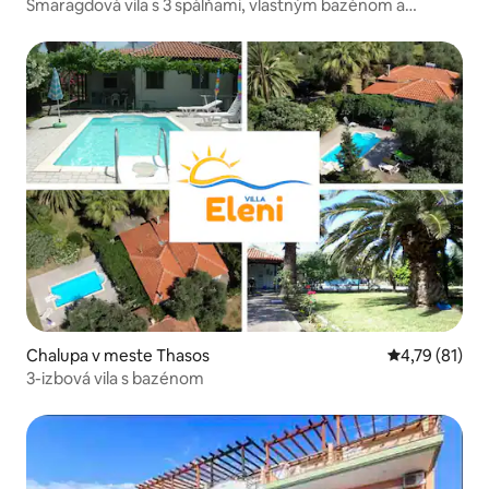
Smaragdová vila s 3 spálňami, vlastným bazénom a
strechou
Chalupa v meste Thasos
Priemerné oh
4,79 (81)
3-izbová vila s bazénom