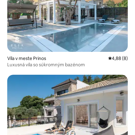
Vila v meste Prinos
Priemerné oh
4,88 (8)
Luxusná vila so súkromným bazénom