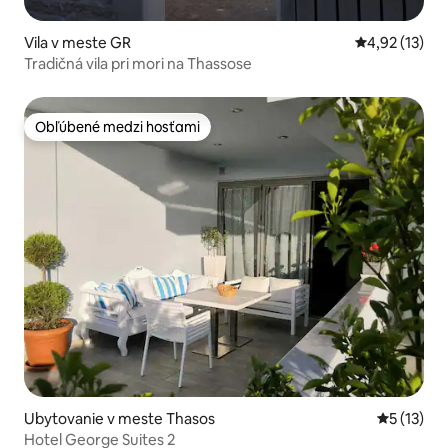
Vila v meste GR
Priemerné oh
4,92 (13)
Tradičná vila pri mori na Thassose
Obľúbené medzi hosťami
Obľúbené medzi hosťami
Ubytovanie v meste Thasos
Priemerné
5 (13)
Hotel George Suites 2