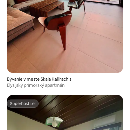
Bývanie v meste Skala Kallirachis
Elysijský prímorský apartmán
Superhostiteľ
Superhostiteľ