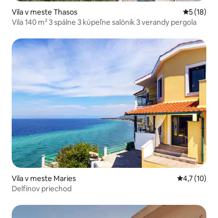
Vila v meste Thasos
Priemerné 
5 (18)
Vila 140 m² 3 spálne 3 kúpeľne salónik 3 verandy pergola
Vila v meste Maries
Priemerné o
4,7 (10)
Delfínov priechod