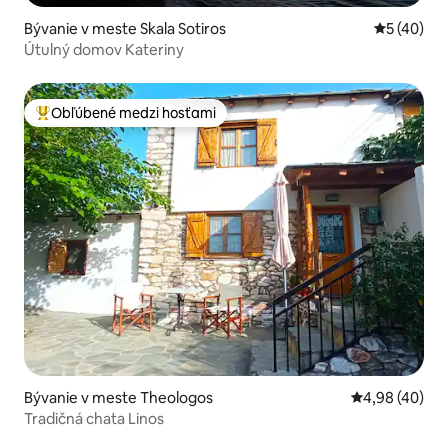
Bývanie v meste Skala Sotiros
Priemerné 
5 (40)
Útulný domov Kateriny
Obľúbené medzi hosťami
Najobľúbenejšie medzi hosťami
Bývanie v meste Theologos
Priemerné oho
4,98 (40)
Tradičná chata Linos