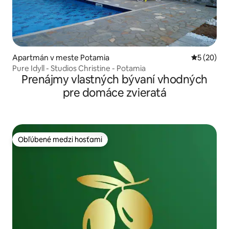
Apartmán v meste Potamia
Priemerné 
5 (20)
Pure Idyll - Studios Christine - Potamia
Prenájmy vlastných bývaní vhodných
pre domáce zvieratá
Obľúbené medzi hosťami
Obľúbené medzi hosťami