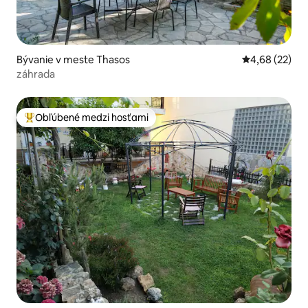
Bývanie v meste Thasos
Priemerné oho
4,68 (22)
záhrada
Obľúbené medzi hosťami
Najobľúbenejšie medzi hosťami