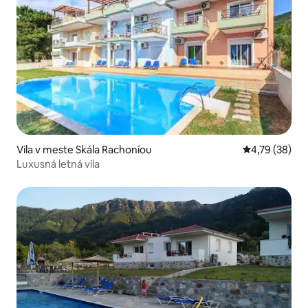
Vila v meste Skála Rachoníou
Priemerné oho
4,79 (38)
Luxusná letná vila