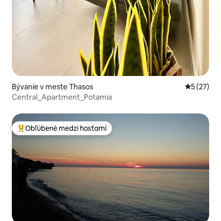
Bývanie v meste Thasos
Priemerné 
5 (27)
Central_Apartment_Potamia
Obľúbené medzi hosťami
Najobľúbenejšie medzi hosťami