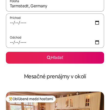
Poloha
Keď budú výsledky k dispozícii, môžete si ich prechádzať pom
Príchod
Odchod
Hľadať
Mesačné prenájmy v okolí
Obľúbené medzi hosťami
Najobľúbenejšie medzi hosťami