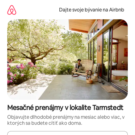
Preskočiť
na
Dajte svoje bývanie na Airbnb
obsah.
Mesačné prenájmy v lokalite Tarmstedt
Objavujte dlhodobé prenájmy na mesiac alebo viac, v
ktorých sa budete cítiť ako doma.