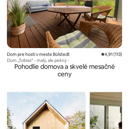
Dom pre hostí v meste Bülstedt
Priemerné oho
4,91 (113)
Dom „Tobias“ - malý, ale pekný -
Pohodlie domova a skvelé mesačné
ceny