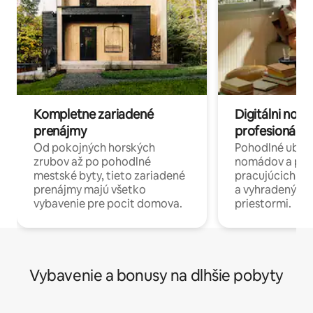
Kompletne zariadené
Digitálni nomá
prenájmy
profesionáli 
Od pokojných horských
Pohodlné ubyto
zrubov až po pohodlné
nomádov a pro
mestské byty, tieto zariadené
pracujúcich na 
prenájmy majú všetko
a vyhradenými
vybavenie pre pocit domova.
priestormi.
Vybavenie a bonusy na dlhšie pobyty