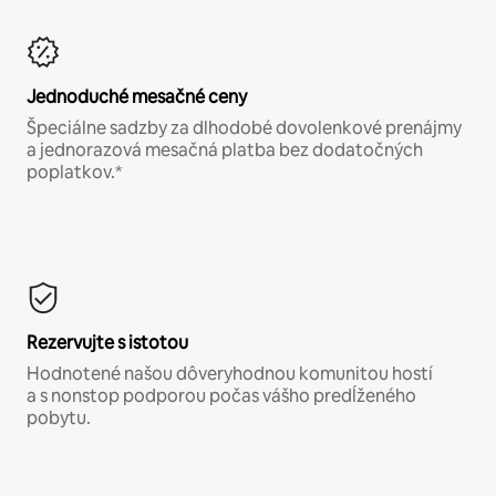
Jednoduché mesačné ceny
Špeciálne sadzby za dlhodobé dovolenkové prenájmy
a jednorazová mesačná platba bez dodatočných
poplatkov.*
Rezervujte s istotou
Hodnotené našou dôveryhodnou komunitou hostí
a s nonstop podporou počas vášho predĺženého
pobytu.