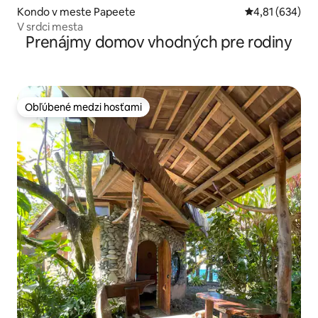
Kondo v meste Papeete
Priemerné ohod
4,81 (634)
V srdci mesta
Prenájmy domov vhodných pre rodiny
Obľúbené medzi hosťami
Obľúbené medzi hosťami