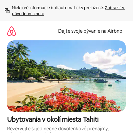
Preskočiť
Niektoré informácie boli automaticky preložené. 
Zobraziť v 
na
pôvodnom znení
obsah.
Dajte svoje bývanie na Airbnb
Ubytovania v okolí miesta Tahiti
Rezervujte si jedinečné dovolenkové prenájmy,