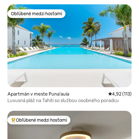
Obľúbené medzi hosťami
Obľúbené medzi hosťami
Apartmán v meste Puna'auia
Priemerné oho
4,92 (113)
Luxusná pláž na Tahiti so službou osobného poradcu
Obľúbené medzi hosťami
Najobľúbenejšie medzi hosťami