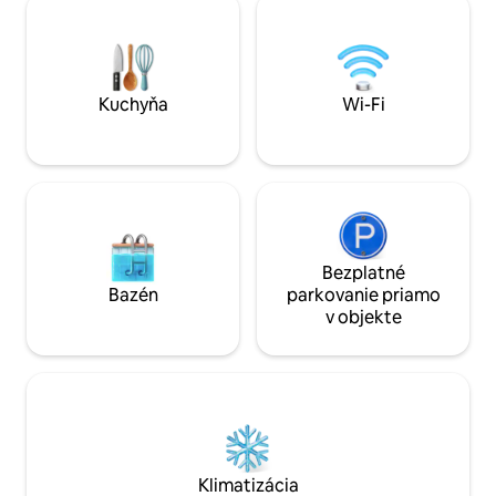
150 m² s bazénom
Zabezpečená budova s výťahom; ⟶ V
stupňovým výhľad
blízkosti trhu Papeete, nábrežia a
sesterský ostrov 
obchodov; ⟶ Bezplatné súkromné
parkovanie. ⟩ Rezervujte si pobyt na
Tahiti teraz!
Kuchyňa
Wi-Fi
Bezplatné
Bazén
parkovanie priamo
v objekte
Klimatizácia