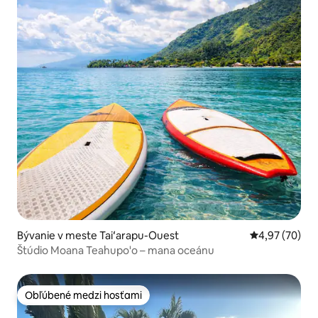
Bývanie v meste Taiʻarapu-Ouest
Priemerné oho
4,97 (70)
Štúdio Moana Teahupo'o – mana oceánu
Obľúbené medzi hosťami
Obľúbené medzi hosťami