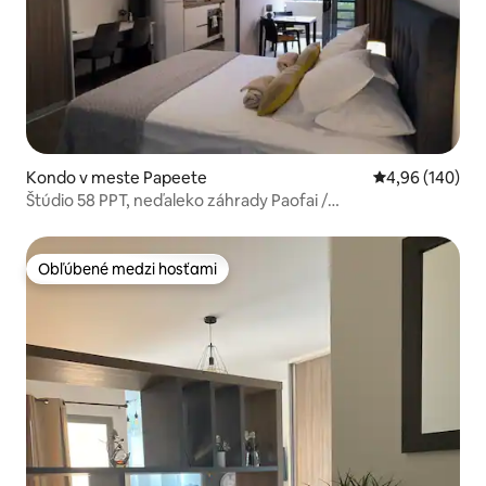
Kondo v meste Papeete
Priemerné ohod
4,96 (140)
Štúdio 58 PPT, neďaleko záhrady Paofai /
vysokorýchlostný internet
Obľúbené medzi hosťami
Obľúbené medzi hosťami