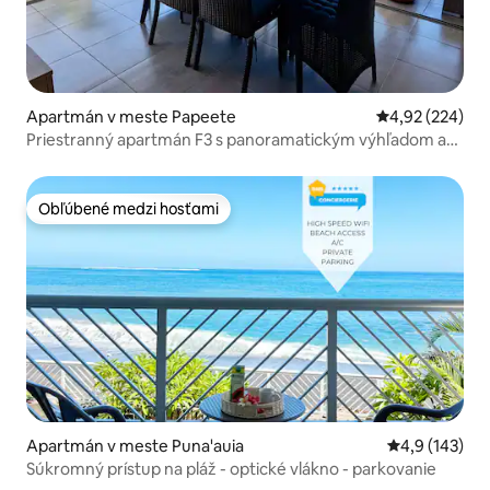
Apartmán v meste Papeete
Priemerné ohod
4,92 (224)
Priestranný apartmán F3 s panoramatickým výhľadom a
bazénom
Obľúbené medzi hosťami
Obľúbené medzi hosťami
Apartmán v meste Puna'auia
Priemerné oho
4,9 (143)
Súkromný prístup na pláž - optické vlákno - parkovanie