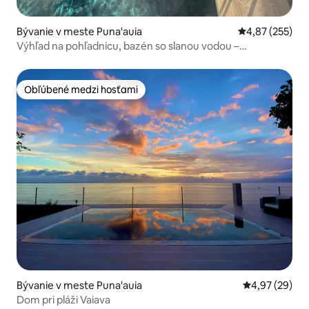
Bývanie v meste Puna'auia
Priemerné ohod
4,87 (255)
Výhľad na pohľadnicu, bazén so slanou vodou –
750 štvorcových stôp
Obľúbené medzi hosťami
Obľúbené medzi hosťami
Bývanie v meste Puna'auia
Priemerné oho
4,97 (29)
Dom pri pláži Vaiava