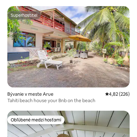
Superhostiteľ
Superhostiteľ
Bývanie v meste Arue
Priemerné ohod
4,82 (226)
Tahiti beach house your Bnb on the beach
Obľúbené medzi hosťami
Obľúbené medzi hosťami