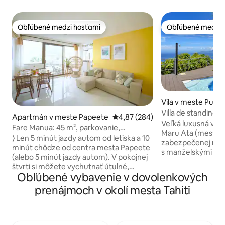
Obľúbené medzi hosťami
Obľúbené medzi 
Obľúbené medzi hosťami
Obľúbené medzi 
Vila v meste Puna'
Villa de standing 
Apartmán v meste Papeete
Priemerné ohodnotenie 4,87 z 5
4,87 (284)
Veľká luxusná vila
Fare Manua: 45 m², parkovanie,
Maru Ata (mesto P
klimatizácia, Wi-Fi, centrum
⟩ Len 5 minút jazdy autom od letiska a 10
zabezpečenej rezidencii. 3 v
minút chôdze od centra mesta Papeete
s manželskými post
(alebo 5 minút jazdy autom). V pokojnej
hlavná spálňa s i
štvrti si môžete vychutnať útulné,
posteľou s rozmermi
Obľúbené vybavenie v dovolenkových
moderné a Tahitian 45 m² Fare Manua s
bábätká a veľmi m
balkónom: ⟶ Zrekonštruované v
prenájmoch v okolí mesta Tahiti
požiadanie k dispoz
októbri 2024; ⟶ Ortopedický matrac a
typu postieľka s bald
kvalitná rozkladacia pohovka; ⟶
obývacia izba s bi
Bezplatné a bezpečné Wi-Fi s rýchlosťou
americká kuchyňa. Terasa s rozloh
20mbps; ⟶ Klimatizácia; ⟶