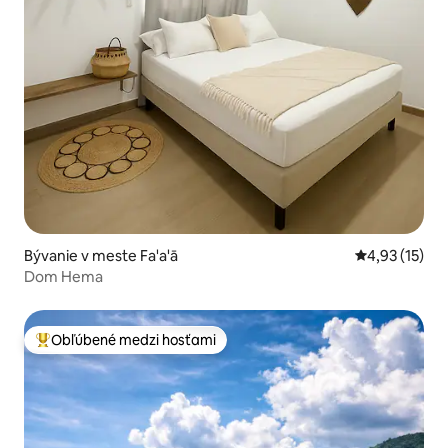
Bývanie v meste Fa'a'ā
Priemerné oh
4,93 (15)
Dom Hema
Obľúbené medzi hosťami
Najobľúbenejšie medzi hosťami