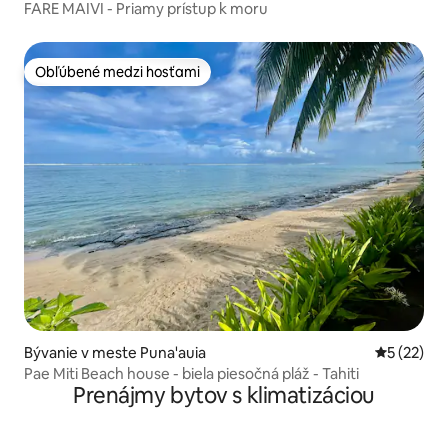
FARE MAIVI - Priamy prístup k moru
Obľúbené medzi hosťami
Obľúbené medzi hosťami
Bývanie v meste Puna'auia
Priemerné 
5 (22)
Pae Miti Beach house - biela piesočná pláž - Tahiti
Prenájmy bytov s klimatizáciou