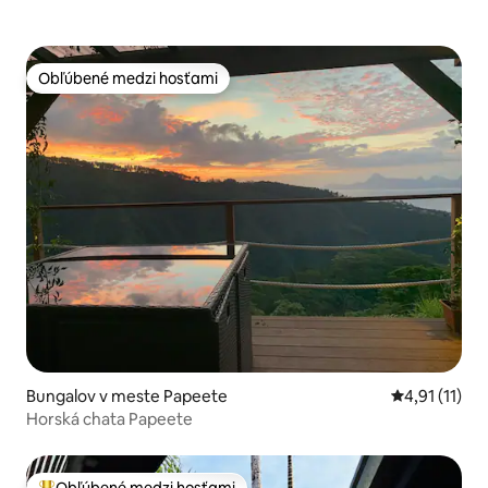
Obľúbené medzi hosťami
Obľúbené medzi hosťami
Bungalov v meste Papeete
Priemerné oh
4,91 (11)
Horská chata Papeete