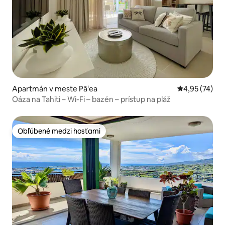
Apartmán v meste Pā'ea
Priemerné oho
4,95 (74)
Oáza na Tahiti – Wi-Fi – bazén – prístup na pláž
Obľúbené medzi hosťami
Obľúbené medzi hosťami