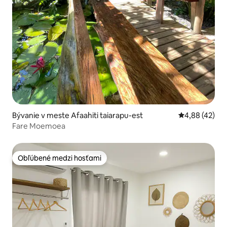
Bývanie v meste Afaahiti taiarapu-est
Priemerné oho
4,88 (42)
Fare Moemoea
Obľúbené medzi hosťami
Obľúbené medzi hosťami