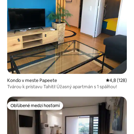
Kondo v meste Papeete
Priemerné oho
4,8 (128)
Tvárou k prístavu Tahiti! Úžasný apartmán s 1 spálňou!
Obľúbené medzi hosťami
Obľúbené medzi hosťami