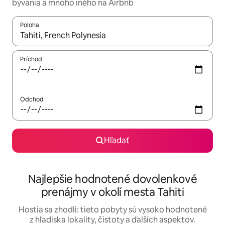
bývania a mnoho iného na Airbnb
Poloha
Keď budú výsledky k dispozícii, môžete si ich prechádzať pom
Príchod
Odchod
Hľadať
Najlepšie hodnotené dovolenkové
prenájmy v okolí mesta Tahiti
Hostia sa zhodli: tieto pobyty sú vysoko hodnotené
z hľadiska lokality, čistoty a ďalších aspektov.