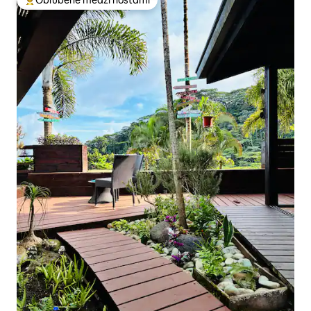
Obľúbené medzi hosťami
Najobľúbenejšie medzi hosťami