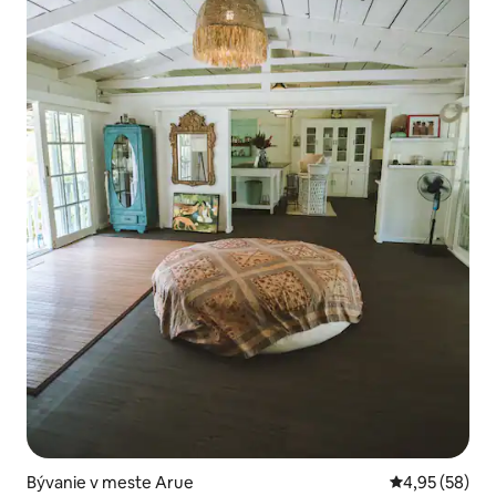
Bývanie v meste Arue
Priemerné oho
4,95 (58)