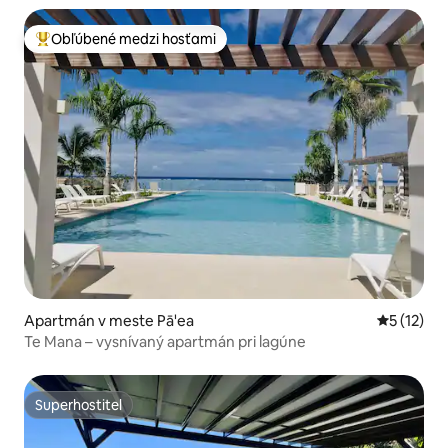
Obľúbené medzi hosťami
Najobľúbenejšie medzi hosťami
Apartmán v meste Pā'ea
Priemerné
5 (12)
Te Mana – vysnívaný apartmán pri lagúne
Superhostiteľ
Superhostiteľ