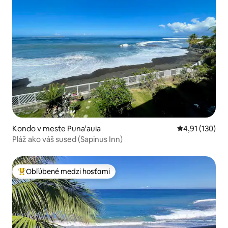
Kondo v meste Puna'auia
Priemerné oho
4,91 (130)
Pláž ako váš sused (Sapinus Inn)
Obľúbené medzi hosťami
Najobľúbenejšie medzi hosťami