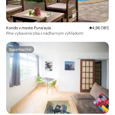
Kondo v meste Puna'auia
Priemerné ohod
4,96 (181)
Plne vybavená izba s nádherným výhľadom!
Superhostiteľ
Superhostiteľ