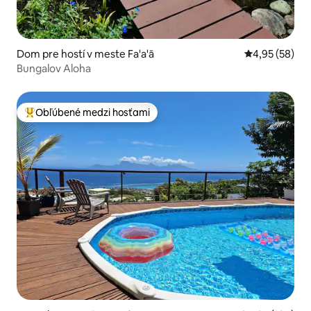
Dom pre hostí v meste Fa'a'ā
Priemerné oho
4,95 (58)
Bungalov Aloha
Obľúbené medzi hosťami
Najobľúbenejšie medzi hosťami