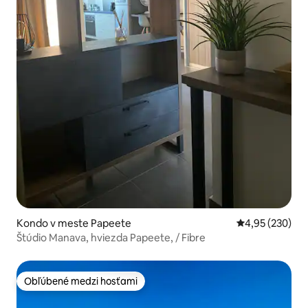
Kondo v meste Papeete
Priemerné ohod
4,95 (230)
Štúdio Manava, hviezda Papeete, / Fibre
Obľúbené medzi hosťami
Obľúbené medzi hosťami