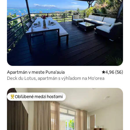
Apartmán v meste Puna'auia
Priemerné oho
4,96 (56)
Deck du Lotus, apartmán s výhľadom na Mo'orea
Obľúbené medzi hosťami
Najobľúbenejšie medzi hosťami