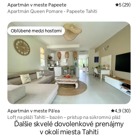
Apartmán v meste Papeete
Priemerné 
5 (29)
Apartmán Queen Pomare - Papeete Tahiti
Obľúbené medzi hosťami
Obľúbené medzi hosťami
Apartmán v meste Pā'ea
Priemerné oh
4,9 (30)
Loft na pláži Tahiti – bazén – prístup na súkromnú pláž
Ďalšie skvelé dovolenkové prenájmy
v okolí miesta Tahiti