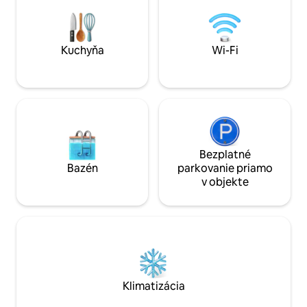
zorganizovania zážitkového večera s
samostatnú toaletu
ochutnávkou produktov z Maurícia, či
rodiny aj hostí, kt
rozprávania s horským záchranárom.
relax bez rušenia.
Kuchyňa
Wi-Fi
Bezplatné
Bazén
parkovanie priamo
v objekte
Klimatizácia