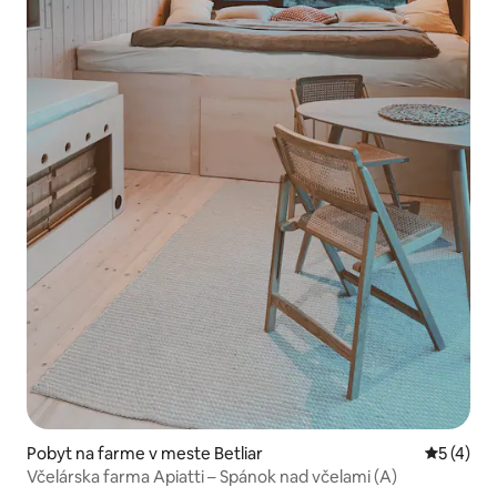
Pobyt na farme v meste Betliar
Priemerné
5 (4)
Včelárska farma Apiatti – Spánok nad včelami (A)