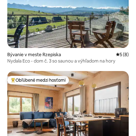
Bývanie v meste Rzepiska
Priemerné
5 (8)
Nydala Eco - dom č. 3 so saunou a výhľadom na hory
Obľúbené medzi hosťami
Najobľúbenejšie medzi hosťami