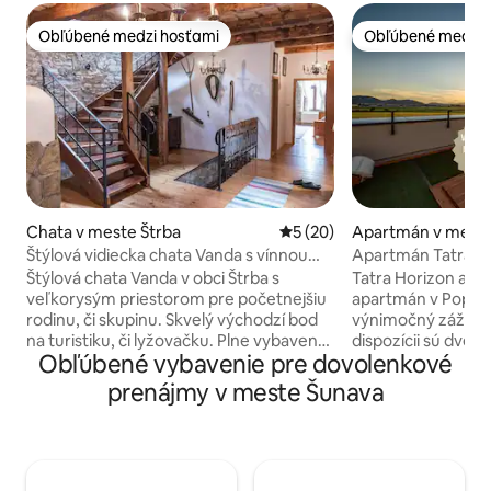
Obľúbené medzi hosťami
Obľúbené medzi 
Obľúbené medzi hosťami
Obľúbené medzi 
Chata v meste Štrba
Priemerné ohodnotenie 5 z 
5 (20)
Apartmán v mest
Štýlová vidiecka chata Vanda s vínnou
Apartmán Tatra H
pivnicou
wellness
Štýlová chata Vanda v obci Štrba s
Tatra Horizon ap
veľkorysým priestorom pre početnejšiu
apartmán v Popra
rodinu, či skupinu. Skvelý východzí bod
výnimočný zážitok
na turistiku, či lyžovačku. Plne vybavená
dispozícii sú dve v
Obľúbené vybavenie pre dovolenkové
s vínnou pivničkou, altánkom,
terasa s vírivkou, 
vnútorným aj vonkajším krbom,
ochladzovacím ba
prenájmy v meste Šunava
optickým internetom...6 spální, 15 lôžok,
sprchou a zimnou 
3 kúpeľne s toaletou a sprchovacím
terasa s grilom a
kútom, ďalšia samostatná toaleta,
výhľadom na Vyso
neďaleké poptraviny (60m) otvorené
má modernú kuchy
denne od 6.00-21.00. Možnosť
obývačkou, manžel