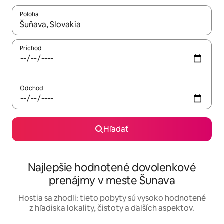
Poloha
Keď budú výsledky k dispozícii, môžete si ich prechádzať pom
Príchod
Odchod
Hľadať
Najlepšie hodnotené dovolenkové
prenájmy v meste Šunava
Hostia sa zhodli: tieto pobyty sú vysoko hodnotené
z hľadiska lokality, čistoty a ďalších aspektov.