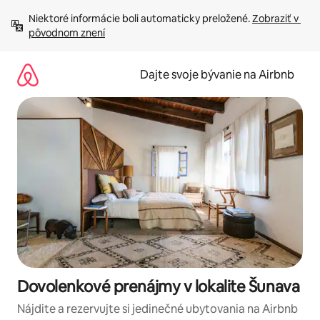
Preskočiť
Niektoré informácie boli automaticky preložené. 
Zobraziť v 
na
pôvodnom znení
obsah.
Dajte svoje bývanie na Airbnb
Dovolenkové prenájmy v lokalite Šunava
Nájdite a rezervujte si jedinečné ubytovania na Airbnb