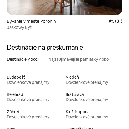
Bývanie v meste Poronin
Priemerné
5 (31)
Jaśkowy Byt
Destinácie na preskúmanie
Destinácie v okolí
Najzaujímavejšie pamiatky v okolí
Budapešť
Viedeň
Dovolenkové prenájmy
Dovolenkové prenájmy
Belehrad
Bratislava
Dovolenkové prenájmy
Dovolenkové prenájmy
Záhreb
Kluž-Napoca
Dovolenkové prenájmy
Dovolenkové prenájmy