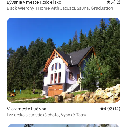
Bývanie v meste Kościelisko
Priemerné
5 (12)
Black Wierchy 1 Home with Jacuzzi, Sauna, Graduation
Vila v meste Lučivná
Priemerné oho
4,93 (14)
Lyžiarska a turistická chata, Vysoké Tatry