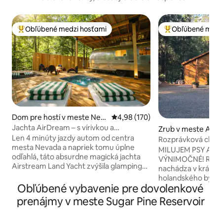
Obľúbené medzi hosťami
Obľúbené medz
Najobľúbenejšie medzi hosťami
Najobľúbenejšie 
Dom pre hostí v meste Nev
Priemerné ohodnotenie 4,98 z 5
4,98 (170)
ada City
Jachta AirDream – s vírivkou a
Zrub v meste Alta
prístupom k potoku
Len 4 minúty jazdy autom od centra
Rozprávková chata
mesta Nevada a napriek tomu úplne
golf
MILUJEM PSY A D
odľahlá, táto absurdne magická jachta
VÝNIMOČNÉ! Rozprávková chata sa
Airstream Land Yacht zvýšila glamping
nachádza v krásny
na novú úroveň. Predstavte si, že ste
holandského bytu.
úplne zasadení pod korunami stromov a
Obľúbené vybavenie pre dovolenkové
a brána I-80 do High Si
zároveň si zachovávate pohodlie
možnosti na rybolov
prenájmy v meste Sugar Pine Reservoir
každého stvorenia, ktoré si dokážete
plávanie, člnkovani
predstaviť. Vírivka? Skontrolujte. Prístup
vzdialené 35 minút. Moje bývanie