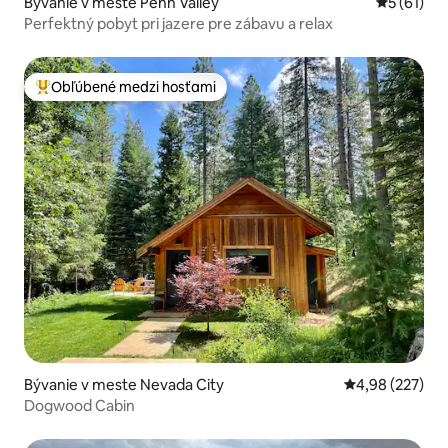
Bývanie v meste Penn Valley
Priemerné 
5 (61)
Perfektný pobyt pri jazere pre zábavu a relax
Obľúbené medzi hosťami
Najobľúbenejšie medzi hosťami
Bývanie v meste Nevada City
Priemerné ohod
4,98 (227)
Dogwood Cabin