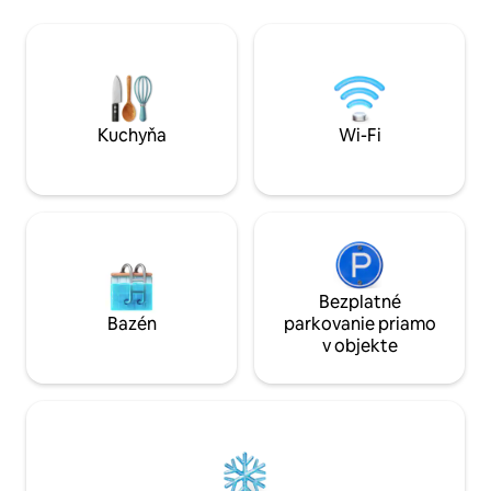
do potoka? Wi-Fi? Skontrolujte.
určite obľúbite, p
Vonkajšia sprcha a filmy nad plynovým
rozlohou 93 m² s o
ohniskom? Skontrolujte, skontrolujte.
(drevený kozub, hl
Neboli ušetrené žiadne výdavky na
zalesnenej oblasti
dizajn a vytvorenie tohto epického, ale
diaľnicu I-80 vzdia
romantického, jedinečného
nadmorskej výške
dovolenkového zážitku. Šťastnú cestu!
deti a domáce zvie
Kuchyňa
Wi-Fi
Bezplatné
Bazén
parkovanie priamo
v objekte