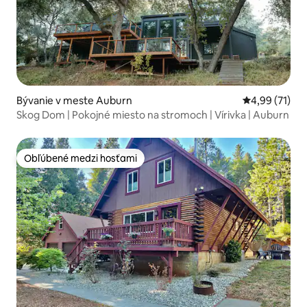
Bývanie v meste Auburn
Priemerné oho
4,99 (71)
Skog Dom | Pokojné miesto na stromoch | Vírivka | Auburn
Obľúbené medzi hosťami
Obľúbené medzi hosťami