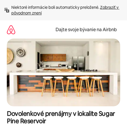
Preskočiť
Niektoré informácie boli automaticky preložené. 
Zobraziť v 
na
pôvodnom znení
obsah.
Dajte svoje bývanie na Airbnb
Dovolenkové prenájmy v lokalite Sugar
Pine Reservoir