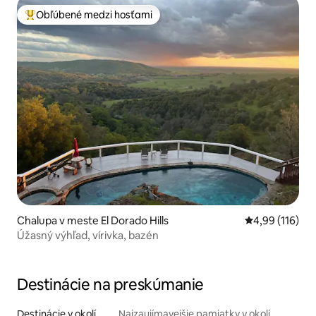
Obľúbené medzi hosťami
Najobľúbenejšie medzi hosťami
Chalupa v meste El Dorado Hills
Priemerné ohod
4,99 (116)
Úžasný výhľad, vírivka, bazén
Destinácie na preskúmanie
Destinácie v okolí
Najzaujímavejšie pamiatky v okolí