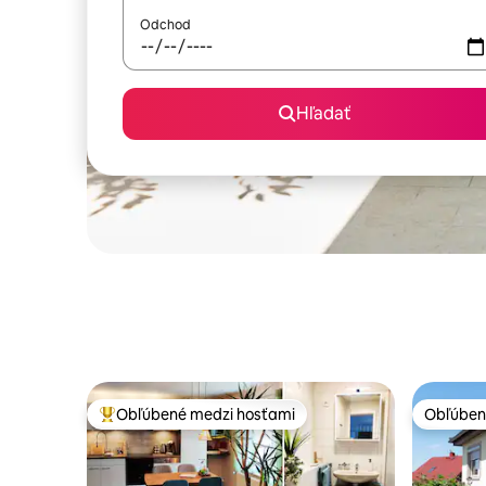
Odchod
Hľadať
Obľúbené medzi hosťami
Obľúben
Najobľúbenejšie medzi hosťami
Obľúben