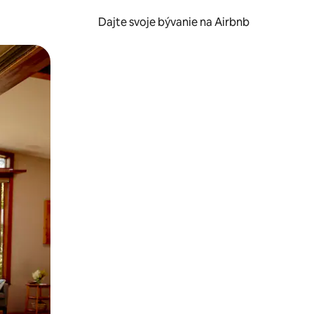
Dajte svoje bývanie na Airbnb
kúmať pomocou dotykových gest či potiahnutia prstom.