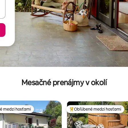
Mesačné prenájmy v okolí
é medzi hosťami
Obľúbené medzi hosťami
é medzi hosťami
Najobľúbenejšie medzi hosťami