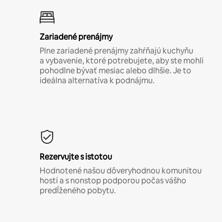
Zariadené prenájmy
Plne zariadené prenájmy zahŕňajú kuchyňu
a vybavenie, ktoré potrebujete, aby ste mohli
pohodlne bývať mesiac alebo dlhšie. Je to
ideálna alternatíva k podnájmu.
Rezervujte s istotou
Hodnotené našou dôveryhodnou komunitou
hostí a s nonstop podporou počas vášho
predĺženého pobytu.