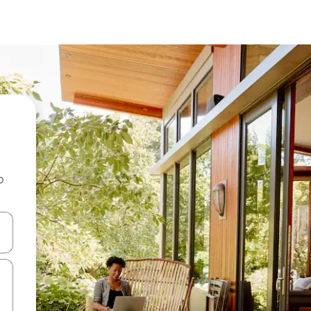
o
rechádzať pomocou klávesov so šípkami nahor a nadol alebo ich pres