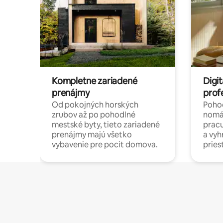
Kompletne zariadené
Digit
prenájmy
prof
Od pokojných horských
Pohod
zrubov až po pohodlné
nomá
mestské byty, tieto zariadené
pracu
prenájmy majú všetko
a vy
vybavenie pre pocit domova.
pries