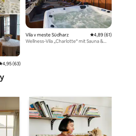
tení: 107
Vila v meste Südharz
Priemerné ohodnoteni
4,89 (61)
Wellness-Vila „Charlotte“ mit Sauna &
Whirlpool
Priemerné ohodnotenie 4,95 z 5, počet hodnotení: 63
4,95 (63)
y