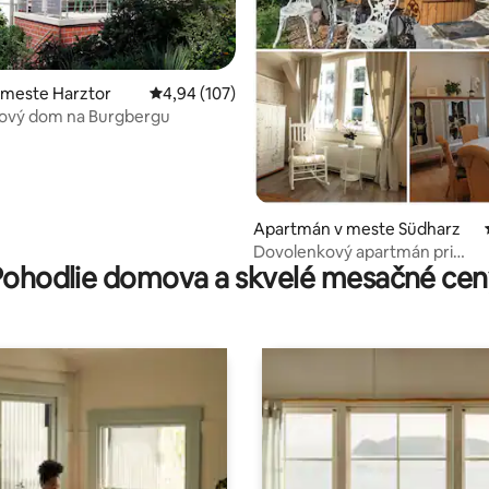
 meste Harztor
Priemerné ohodnotenie 4,94 z 5, počet hodno
4,94 (107)
ový dom na Burgbergu
 4,97 z 5, počet hodnotení: 30
Apartmán v meste Südharz
Dovolenkový apartmán pri
Pohodlie domova a skvelé mesačné cen
Klingelbrunnen