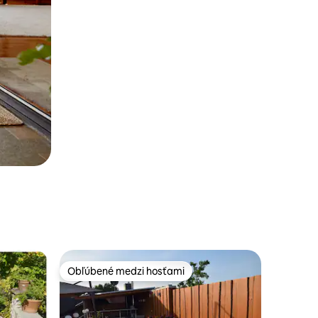
Obľúbené medzi hosťami
Obľúbené medzi hosťami