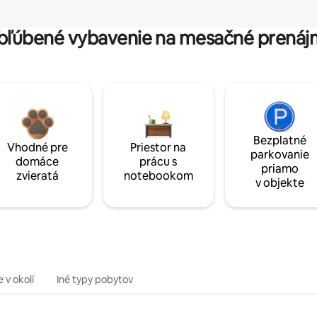
bľúbené vybavenie na mesačné prenáj
Bezplatné
Vhodné pre
Priestor na
parkovanie
domáce
prácu s
priamo
zvieratá
notebookom
v objekte
 v okolí
Iné typy pobytov