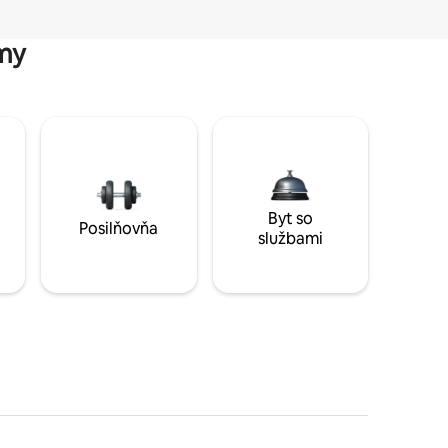
my
Byt so
Posilňovňa
službami