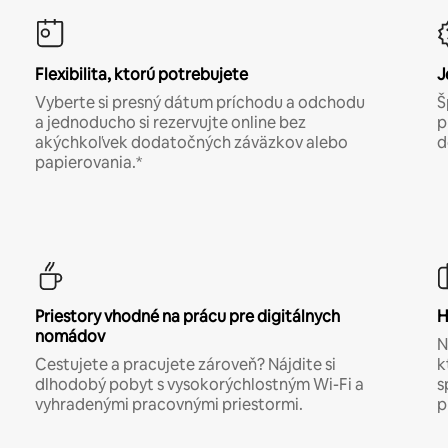
Flexibilita, ktorú potrebujete
J
Vyberte si presný dátum príchodu a odchodu
Š
a jednoducho si rezervujte online bez
p
akýchkoľvek dodatočných záväzkov alebo
d
papierovania.*
Priestory vhodné na prácu pre digitálnych
H
nomádov
N
Cestujete a pracujete zároveň? Nájdite si
k
dlhodobý pobyt s vysokorýchlostným Wi-Fi a
s
vyhradenými pracovnými priestormi.
p