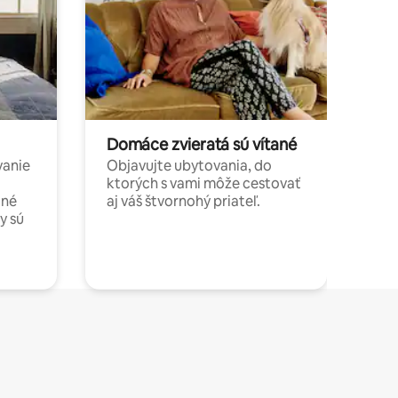
Domáce zvieratá sú vítané
vanie
Objavujte ubytovania, do
ktorých s vami môže cestovať
jné
aj váš štvornohý priateľ.
y sú