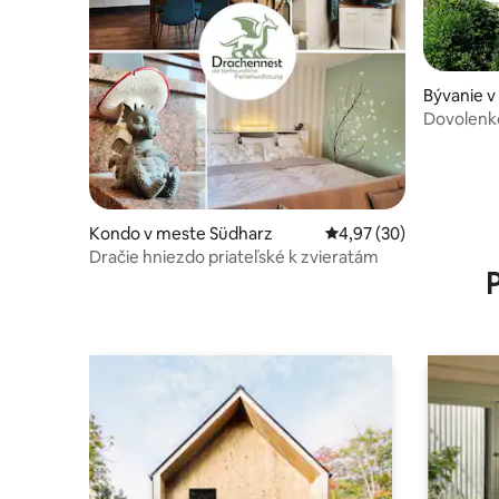
Bývanie v
Dovolenk
Kondo v meste Südharz
Priemerné ohodnotenie
4,97 (30)
Dračie hniezdo priateľské k zvieratám