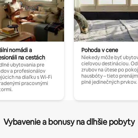
álni nomádi a
Pohoda v cene
esionáli na cestách
Niekedy môže byť ubyto
cieľovou destináciou. Od
lné ubytovania pre
zrubov na útese po poko
dov a profesionálov
hausbóty – tieto prenájm
júcich na diaľku s Wi-Fi
plné jedinečných prvkov.
hradenými pracovnými
tormi.
Vybavenie a bonusy na dlhšie pobyty