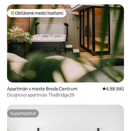
Obľúbené medzi hosťami
Najobľúbenejšie medzi hosťami
Apartmán v meste Breda Centrum
Priemerné oho
4,98 (66)
Dizajnový apartmán TheBridge29
Superhostiteľ
Superhostiteľ