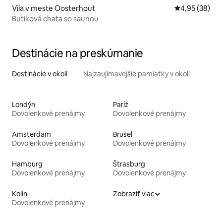
Vila v meste Oosterhout
Priemerné oho
4,95 (38)
Butiková chata so saunou
Destinácie na preskúmanie
Destinácie v okolí
Najzaujímavejšie pamiatky v okolí
Londýn
Paríž
Dovolenkové prenájmy
Dovolenkové prenájmy
Amsterdam
Brusel
Dovolenkové prenájmy
Dovolenkové prenájmy
Hamburg
Štrasburg
Dovolenkové prenájmy
Dovolenkové prenájmy
Kolín
Zobraziť viac
Dovolenkové prenájmy