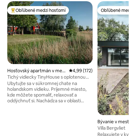
Obľúbené medzi hosťami
Obľúbené medzi 
Najobľúbenejšie medzi hosťami
Obľúbené medzi 
Hosťovský apartmán v mest
Priemerné ohodnotenie 4,99 z 5
4,99 (172)
e Westmaas
Tichý vidiecky TinyHouse s oplotenou
súkromnou záhradou
Ubytujte sa v súkromnej chate na
holandskom vidieku. Príjemné miesto,
kde môžete spomaliť, relaxovať a
oddýchnuť si. Nachádza sa v oblasti
Hoeksche Waard, približne 25 minút od
veľkých miest a 40 minút od Severného
mora. Z ubytovania vychádzajú
Bývanie v meste 
turistické a cyklistické trasy. Vnútri
t
Villa Bergvliet
nájdete útulné podkrovie s pohodlnou
Relaxujete v kval
manželskou posteľou, dobre vybavenú