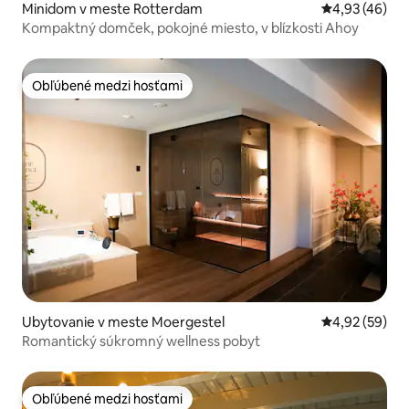
Minidom v meste Rotterdam
Priemerné oho
4,93 (46)
Kompaktný domček, pokojné miesto, v blízkosti Ahoy
Obľúbené medzi hosťami
Obľúbené medzi hosťami
Ubytovanie v meste Moergestel
Priemerné oho
4,92 (59)
Romantický súkromný wellness pobyt
Obľúbené medzi hosťami
Obľúbené medzi hosťami