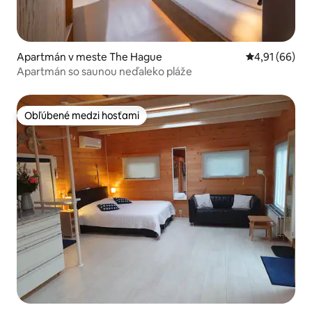
Apartmán v meste The Hague
Priemerné oho
4,91 (66)
Apartmán so saunou neďaleko pláže
Obľúbené medzi hosťami
Obľúbené medzi hosťami