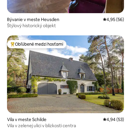
Bývanie v meste Heusden
Priemerné oho
4,95 (56)
Štýlový historický objekt
Obľúbené medzi hosťami
Najobľúbenejšie medzi hosťami
Vila v meste Schilde
Priemerné oho
4,94 (53)
Vila v zelenej ulici v blízkosti centra