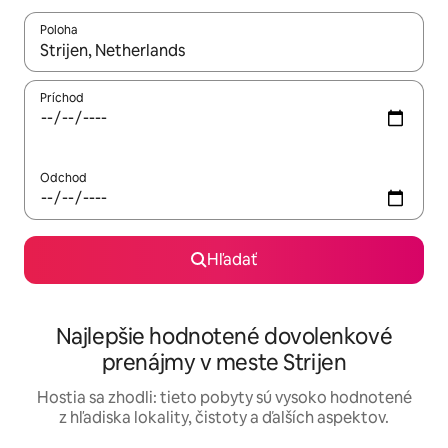
Poloha
Keď budú výsledky k dispozícii, môžete si ich prechádzať pom
Príchod
Odchod
Hľadať
Najlepšie hodnotené dovolenkové
prenájmy v meste Strijen
Hostia sa zhodli: tieto pobyty sú vysoko hodnotené
z hľadiska lokality, čistoty a ďalších aspektov.