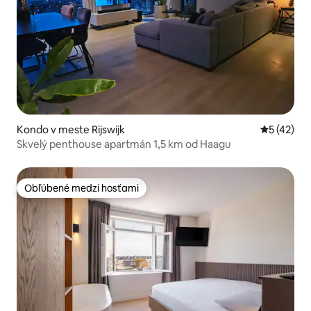
Kondo v meste Rijswijk
Priemerné 
5 (42)
Skvelý penthouse apartmán 1,5 km od Haagu
Obľúbené medzi hosťami
Obľúbené medzi hosťami