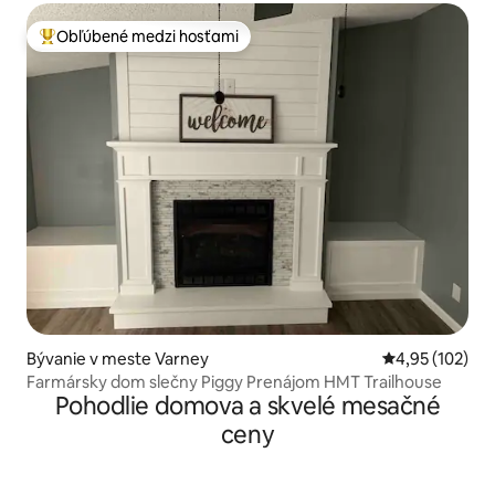
Obľúbené medzi hosťami
Najobľúbenejšie medzi hosťami
Bývanie v meste Varney
Priemerné ohod
4,95 (102)
Farmársky dom slečny Piggy Prenájom HMT Trailhouse
Pohodlie domova a skvelé mesačné
ceny