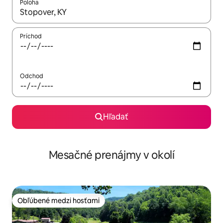
Poloha
Keď budú výsledky k dispozícii, môžete si ich prechádzať pom
Príchod
Odchod
Hľadať
Mesačné prenájmy v okolí
Obľúbené medzi hosťami
Obľúbené medzi hosťami