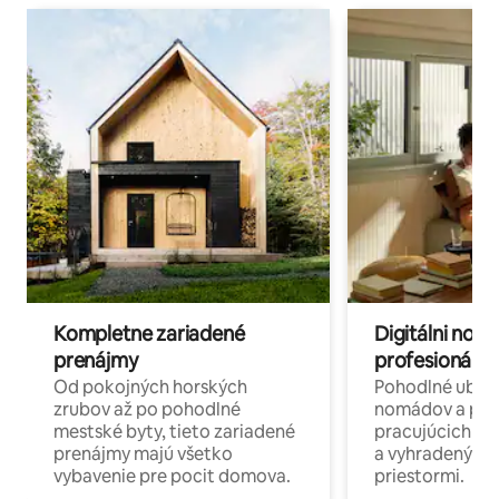
Kompletne zariadené
Digitálni nomá
prenájmy
profesionáli 
Od pokojných horských
Pohodlné ubyto
zrubov až po pohodlné
nomádov a pro
mestské byty, tieto zariadené
pracujúcich na 
prenájmy majú všetko
a vyhradenými
vybavenie pre pocit domova.
priestormi.