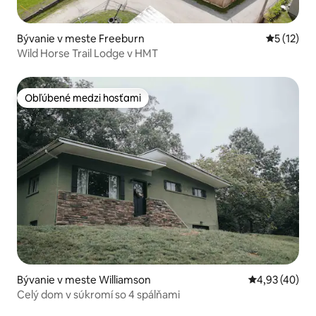
Bývanie v meste Freeburn
Priemerné
5 (12)
Wild Horse Trail Lodge v HMT
Obľúbené medzi hosťami
Obľúbené medzi hosťami
Bývanie v meste Williamson
Priemerné oho
4,93 (40)
Celý dom v súkromí so 4 spálňami