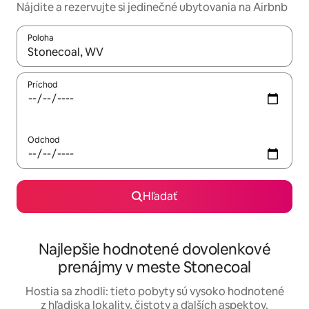
Nájdite a rezervujte si jedinečné ubytovania na Airbnb
Poloha
Keď budú výsledky k dispozícii, môžete si ich prechádzať pom
Príchod
Odchod
Hľadať
Najlepšie hodnotené dovolenkové
prenájmy v meste Stonecoal
Hostia sa zhodli: tieto pobyty sú vysoko hodnotené
z hľadiska lokality, čistoty a ďalších aspektov.