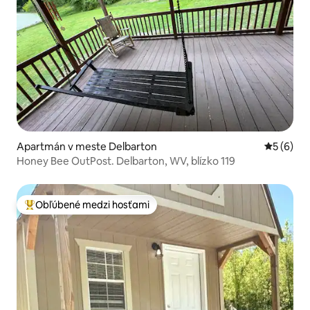
Apartmán v meste Delbarton
Priemerné
5 (6)
Honey Bee OutPost. Delbarton, WV, blízko 119
Obľúbené medzi hosťami
Najobľúbenejšie medzi hosťami