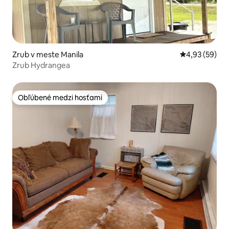
Zrub v meste Manila
Priemerné oho
4,93 (59)
Zrub Hydrangea
Obľúbené medzi hosťami
Obľúbené medzi hosťami