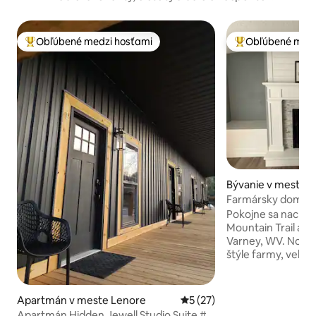
Obľúbené medzi hosťami
Obľúbené medz
Najobľúbenejšie medzi hosťami
Najobľúbenejšie 
Bývanie v meste 
Farmársky dom slečny P
HMT Trailhouse
Pokojne sa nachádza medzi Bu
Mountain Trail a De
Varney, WV. Novo 
štýle farmy, veľmi 
Zadný dvor - príst
ohnisko, gril z č
dvor - veľká osvet
Apartmán v meste Lenore
Priemerné ohodnotenie 5 z 
5 (27)
jedálenským kútom Spálňa 1 - ve
Apartmán Hidden Jewell Studio Suite #2