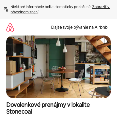
Preskočiť
Niektoré informácie boli automaticky preložené. 
Zobraziť v 
na
pôvodnom znení
obsah.
Dajte svoje bývanie na Airbnb
Dovolenkové prenájmy v lokalite
Stonecoal