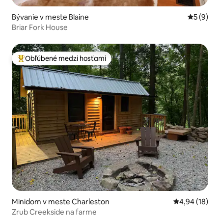
Bývanie v meste Blaine
Priemerné
5 (9)
Briar Fork House
Obľúbené medzi hosťami
Najobľúbenejšie medzi hosťami
Minidom v meste Charleston
Priemerné oho
4,94 (18)
Zrub Creekside na farme