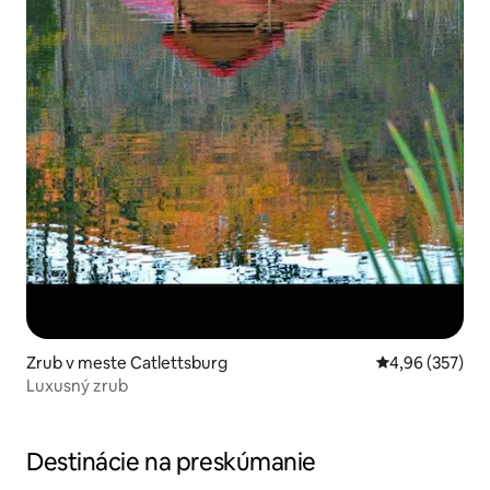
Zrub v meste Catlettsburg
Priemerné ohod
4,96 (357)
Luxusný zrub
Destinácie na preskúmanie