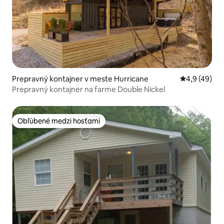
Prepravný kontajner v meste Hurricane
Priemerné oh
4,9 (49)
Prepravný kontajner na farme Double Nickel
Obľúbené medzi hosťami
Obľúbené medzi hosťami