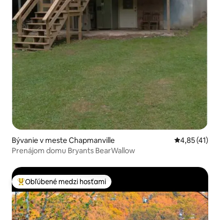
Bývanie v meste Chapmanville
Priemerné oh
4,85 (41)
Prenájom domu Bryants BearWallow
Obľúbené medzi hosťami
Najobľúbenejšie medzi hosťami