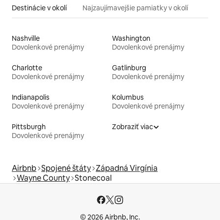
Destinácie v okolí
Najzaujímavejšie pamiatky v okolí
Nashville
Washington
Dovolenkové prenájmy
Dovolenkové prenájmy
Charlotte
Gatlinburg
Dovolenkové prenájmy
Dovolenkové prenájmy
Indianapolis
Kolumbus
Dovolenkové prenájmy
Dovolenkové prenájmy
Pittsburgh
Zobraziť viac
Dovolenkové prenájmy
Airbnb
Spojené štáty
Západná Virgínia
Wayne County
Stonecoal
© 2026 Airbnb, Inc.