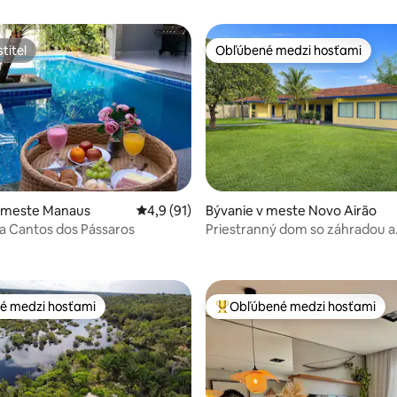
titeľ
Obľúbené medzi hosťami
titeľ
Obľúbené medzi hosťami
v meste Manaus
Priemerné ohodnotenie 4,9 z 5, počet hod
4,9 (91)
Bývanie v meste Novo Airão
a Cantos dos Pássaros
Priestranný dom so záhradou a
nie 5 z 5, počet hodnotení: 40
3 apartmánmi v obci Novo Airão
é medzi hosťami
Obľúbené medzi hosťami
é medzi hosťami
Najobľúbenejšie medzi hosťami