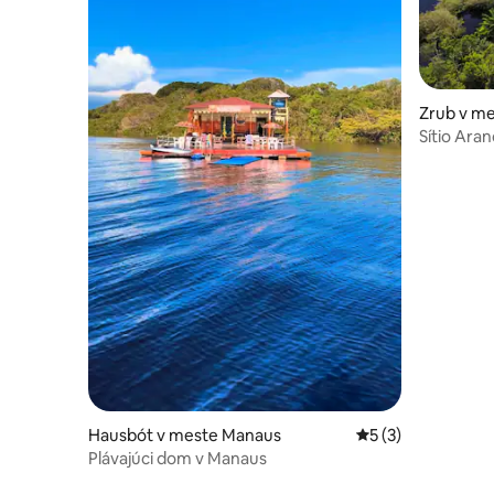
Zrub v me
Sítio Ara
Hausbót v meste Manaus
Priemerné ohodnot
5 (3)
Plávajúci dom v Manaus