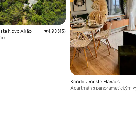
ste Novo Airão
Priemerné ohodnotenie 4,93 z 5, počet hod
4,93 (45)
ndú
Kondo v meste Manaus
Apartmán s panoramatickým 
na Ponta Negra
enie 5 z 5, počet hodnotení: 3