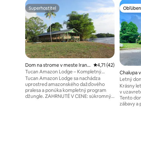
Superhostiteľ
Obľúben
Superhostiteľ
Obľúben
Dom na strome v meste Irand
Priemerné ohodnotenie
4,71 (42)
uba
Tucan Amazon Lodge – Kompletný
Chalupa v
program v džungli
Tucan Amazon Lodge sa nachádza
Figueired
Letný do
uprostred amazonského dažďového
Krásny le
pralesa a ponúka kompletný program
v uzavre
džungle. ZAHRNUTÉ V CENE: súkromný
Tento dom
transfer do/z Manausu (letisko/hotel),
zábavy a 
všetky jedlá, denné exkurzie do džungle,
Obývacia 
ubytovanie v rustikálnych zruboch s
otvorenom
klimatizáciou a vlastnou kúpeľňou.
výšku str
NEZAHRNUTÉ (povinné dodatočné):
Tri spáln
anglicky alebo španielsky hovoriaci
pohodlný 
sprievodca. Atrakcie: ružové delfíny,
zábavy a 