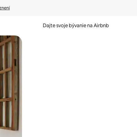
znení
Dajte svoje bývanie na Airbnb
kúmať pomocou dotykových gest či potiahnutia prstom.