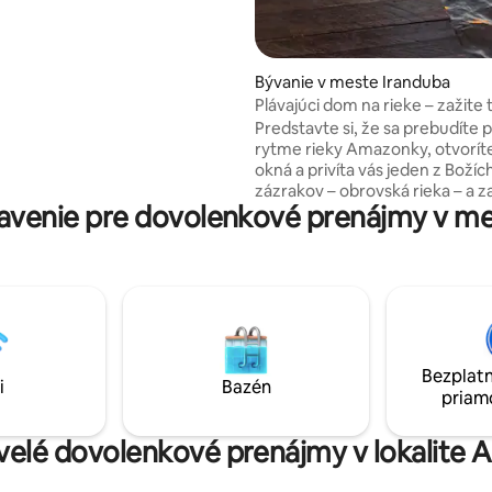
a gril a salónik s výhľadom na
ktorý môžete obdivovať a
ať si. Má krásny bazén s
a vodopádom.
Bývanie v meste Iranduba
Plávajúci dom na rieke – zažite 
Predstavte si, že sa prebudíte p
rytme rieky Amazonky, otvorít
okná a privíta vás jeden z Božíc
zázrakov – obrovská rieka – a z
avenie pre dovolenkové prenájmy v m
úchvatné východy a západy sln
hausbót je jednoduchý a presn
tomu je výnimočný. Ako skuto
obyvateľ pobrežia Amazonky. Ľ
do hojdacej siete, vychutnajte s
sledujte, ako sa rieka pohybuje
vlas a počkajte na rybu. A na ko
môžete tešiť na predstavenie:
Bezplatn
slnka, ktorý dokonale vymaľuje
i
Bazén
priam
kvelé dovolenkové prenájmy v lokalite