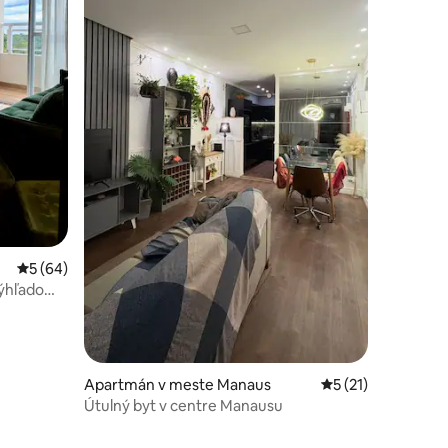
notení: 45
Priemerné ohodnotenie 5 z 5, počet hodnotení: 64
5 (64)
výhľadom
Apartmán v meste Manaus
Priemerné ohodnot
5 (21)
Útulný byt v centre Manausu