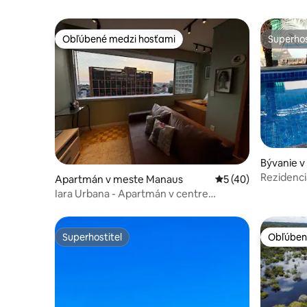
Obľúbené medzi hosťami
Superhos
Obľúbené medzi hosťami
Superhos
Bývanie 
Rezidenci
Apartmán v meste Manaus
Priemerné ohodnote
5 (40)
Iara Urbana - Apartmán v centre
Manausu
Superhostiteľ
Obľúben
Superhostiteľ
Obľúben