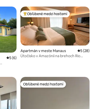
Obľúbené medzi hosťami
Najobľúbenejšie medzi hosťami
Apartmán v meste Manaus
Priemerné ohodnot
5 (28)
Útočisko v Amazónii na brehoch Rio
notení: 91
Priemerné ohodnotenie 5 z 5, počet hodnotení: 6
5 (6)
Negro!
.
Obľúbené medzi hosťami
Obľúbené medzi hosťami