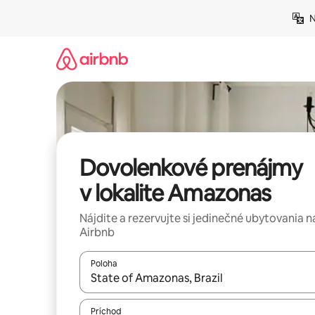
Preskočiť
N
na
obsah.
Dovolenkové prenájmy
v lokalite Amazonas
Nájdite a rezervujte si jedinečné ubytovania n
Airbnb
Poloha
Keď budú výsledky k dispozícii, môžete si ich p
Príchod