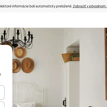
iektoré informácie boli automaticky preložené. 
Zobraziť v pôvodnom 
a
rechádzať pomocou klávesov so šípkami nahor a nadol alebo ich pres