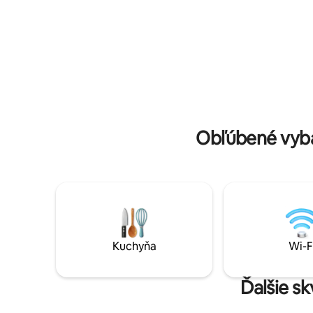
Caimans, rybolov v Piranhe, miestna
sa nachádz
komunita, indiáni, prechádzka v džungli,
krajinu, 
opice, leňochodi, mega veľké stromy a
vychutnáv
mnoho ďalšieho.
vírivkou 
Obľúbené vyb
Kuchyňa
Wi-F
Ďalšie s