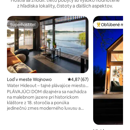
Hostia sa zhodli: tieto pobyty sú vysoko hodnotené
z hľadiska lokality, čistoty a ďalších aspektov.
Superhostiteľ
Obľúbené medz
Superhostiteľ
Najobľúbenejšie 
Loď v meste Wojnowo
Priemerné ohodnotenie 4,87 z 
4,87 (67)
Water Hideout – tajné plávajúce miesto v
Mazúrii č. 1
PLÁVAJÚCI DOM dizajnéra sa nachádza
na malebnom jazere pri historickom
kláštore z 18. storočia a ponúka
jedinečnú zmes moderného luxusu a
nadčasového pokoja. Veľké
panoramatické okná rámujú nádherný
výhľad na jazero a kláštor, ktoré