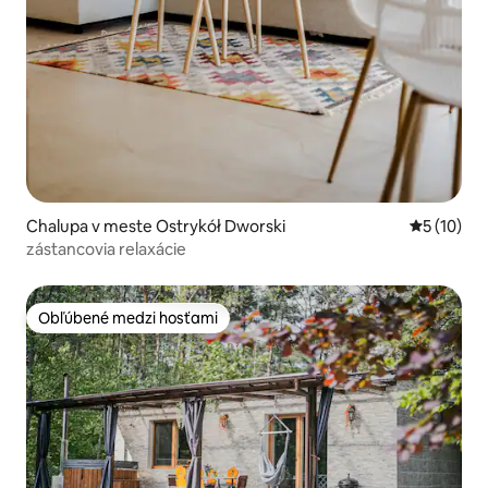
Chalupa v meste Ostrykół Dworski
Priemerné 
5 (10)
zástancovia relaxácie
Obľúbené medzi hosťami
Obľúbené medzi hosťami