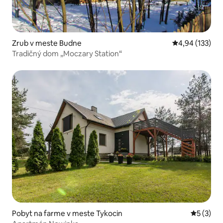
Zrub v meste Budne
Priemerné ohod
4,94 (133)
Tradičný dom „Moczary Station“
Pobyt na farme v meste Tykocin
Priemerné
5 (3)