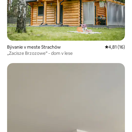
Bývanie v meste Strachów
Priemerné oh
4,81 (16)
„Zacisze Brzozowe“ - dom v lese