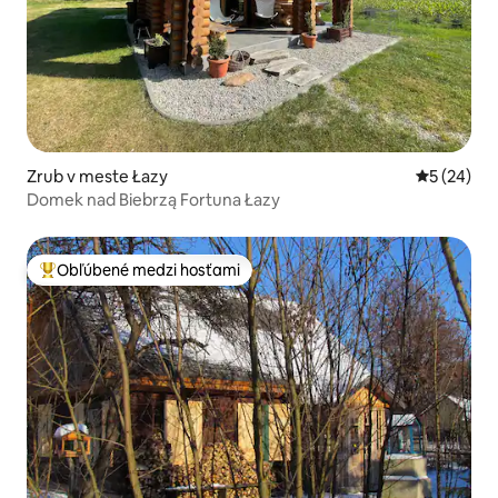
Zrub v meste Łazy
Priemerné 
5 (24)
Domek nad Biebrzą Fortuna Łazy
Obľúbené medzi hosťami
Najobľúbenejšie medzi hosťami