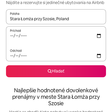
Nájdite a rezervujte si jedinečné ubytovania na Airbnb
Poloha
Keď budú výsledky k dispozícii, môžete si ich prechádzať pom
Príchod
Odchod
Hľadať
Najlepšie hodnotené dovolenkové
prenájmy v meste Stara Łomża przy
Szosie