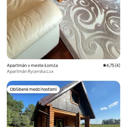
Apartmán v meste Łomża
Priemerné o
4,75 (4)
Apartmán Rycerska Lux
Obľúbené medzi hosťami
Obľúbené medzi hosťami