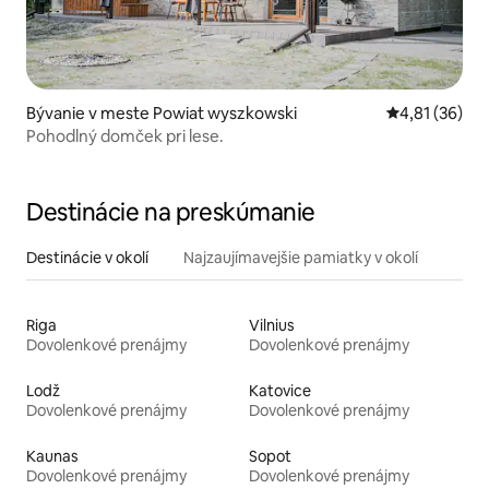
Bývanie v meste Powiat wyszkowski
Priemerné oho
4,81 (36)
Pohodlný domček pri lese.
Destinácie na preskúmanie
Destinácie v okolí
Najzaujímavejšie pamiatky v okolí
Riga
Vilnius
Dovolenkové prenájmy
Dovolenkové prenájmy
Lodž
Katovice
Dovolenkové prenájmy
Dovolenkové prenájmy
Kaunas
Sopot
Dovolenkové prenájmy
Dovolenkové prenájmy