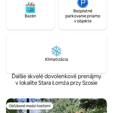
Bezplatné
Bazén
parkovanie priamo
v objekte
Klimatizácia
Ďalšie skvelé dovolenkové prenájmy
v lokalite Stara Łomża przy Szosie
Obľúbené medzi hosťami
Obľúbené medzi hosťami