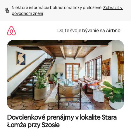
Preskočiť
Niektoré informácie boli automaticky preložené. 
Zobraziť v 
na
pôvodnom znení
obsah.
Dajte svoje bývanie na Airbnb
Dovolenkové prenájmy v lokalite Stara
Łomża przy Szosie