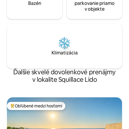
Bazén
parkovanie priamo
v objekte
Klimatizácia
Ďalšie skvelé dovolenkové prenájmy
v lokalite Squillace Lido
Obľúbené medzi hosťami
Najobľúbenejšie medzi hosťami