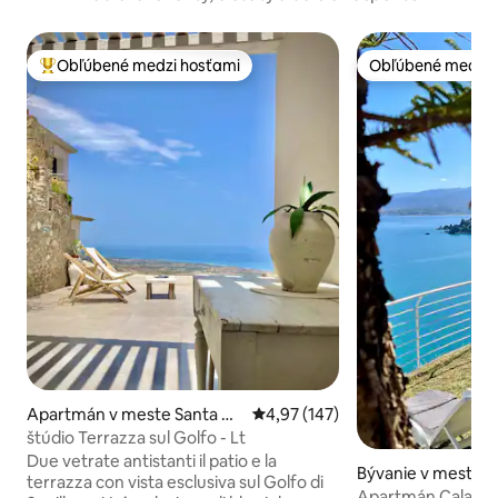
Obľúbené medzi hosťami
Obľúbené medzi 
Najobľúbenejšie medzi hosťami
Obľúbené medzi 
Apartmán v meste Santa Ca
Priemerné ohodnotenie 4,97 z 5
4,97 (147)
terina dello Ionio
štúdio Terrazza sul Golfo - Lt
Due vetrate antistanti il patio e la
Bývanie v meste S
terrazza con vista esclusiva sul Golfo di
Mare Torrazzo
Apartmán Cala – Vi