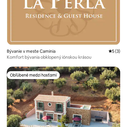
Bývanie v meste Caminia
Priemerné
5 (3)
Komfort bývania obklopený iónskou krásou
Obľúbené medzi hosťami
Obľúbené medzi hosťami