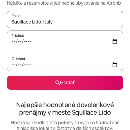
Nájdite a rezervujte si jedinečné ubytovania na Airbnb
Poloha
Keď budú výsledky k dispozícii, môžete si ich prechádzať pom
Príchod
Odchod
Hľadať
Najlepšie hodnotené dovolenkové
prenájmy v meste Squillace Lido
Hostia sa zhodli: tieto pobyty sú vysoko hodnotené
z hľadiska lokality, čistoty a ďalších aspektov.