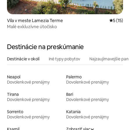
Vila v meste Lamezia Terme
Priemerné
5 (15)
Malé exkluzívne útočisko
Destinácie na preskúmanie
Destinácie v okolí
Iné typy pobytov
Najzaujímavejšie pami
Neapol
Palermo
Dovolenkové prenájmy
Dovolenkové prenájmy
Tirana
Bari
Dovolenkové prenájmy
Dovolenkové prenájmy
Sorrento
Katania
Dovolenkové prenájmy
Dovolenkové prenájmy
Ksamil
Zobraziť viac