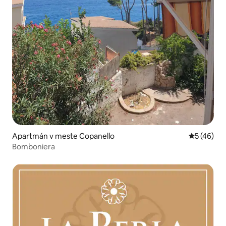
Apartmán v meste Copanello
Priemerné 
5 (46)
Bomboniera