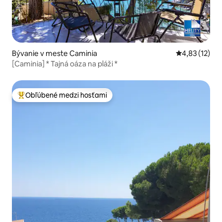
Bývanie v meste Caminia
Priemerné oh
4,83 (12)
[Caminia] * Tajná oáza na pláži *
Obľúbené medzi hosťami
Najobľúbenejšie medzi hosťami