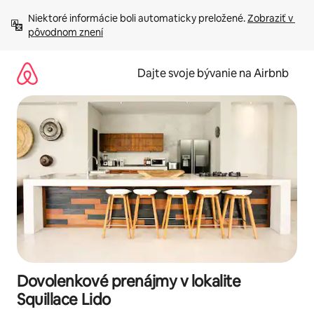
Preskočiť
Niektoré informácie boli automaticky preložené. 
Zobraziť v 
na
pôvodnom znení
obsah.
Dajte svoje bývanie na Airbnb
Dovolenkové prenájmy v lokalite
Squillace Lido