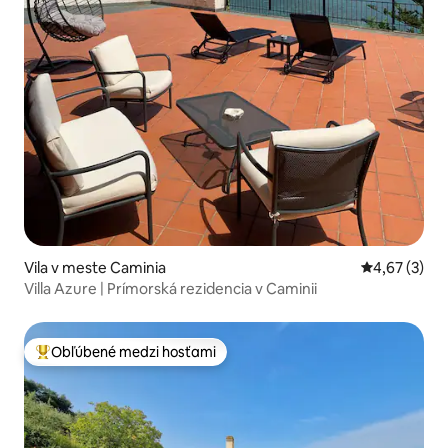
Vila v meste Caminia
Priemerné oh
4,67 (3)
Villa Azure | Prímorská rezidencia v Caminii
Obľúbené medzi hosťami
Najobľúbenejšie medzi hosťami