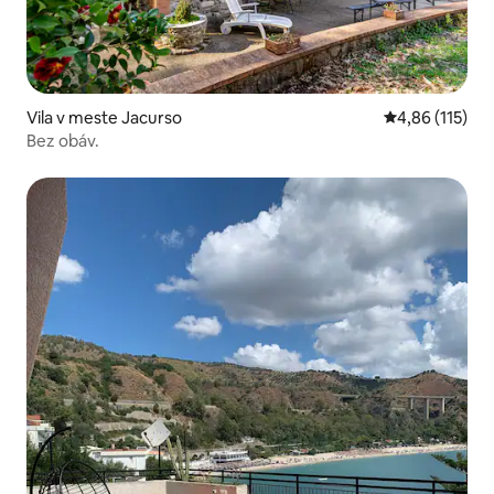
Vila v meste Jacurso
Priemerné oho
4,86 (115)
Bez obáv.