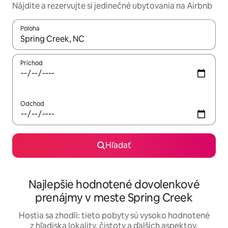
Nájdite a rezervujte si jedinečné ubytovania na Airbnb
Poloha
Keď budú výsledky k dispozícii, môžete si ich prechádzať pom
Príchod
Odchod
Hľadať
Najlepšie hodnotené dovolenkové
prenájmy v meste Spring Creek
Hostia sa zhodli: tieto pobyty sú vysoko hodnotené
z hľadiska lokality, čistoty a ďalších aspektov.