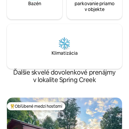
Bazén
parkovanie priamo
v objekte
Klimatizácia
Ďalšie skvelé dovolenkové prenájmy
v lokalite Spring Creek
Obľúbené medzi hosťami
Najobľúbenejšie medzi hosťami