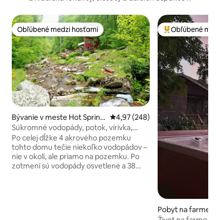
Obľúbené medzi hosťami
Obľúbené medz
Obľúbené medzi hosťami
Najobľúbenejšie 
Bývanie v meste Hot Spring
Priemerné ohodnotenie 4,97 z 5
4,97 (248)
s
Súkromné vodopády, potok, vírivka,
turistické trasy a EV II
Po celej dĺžke 4 akrového pozemku
tohto domu tečie niekoľko vodopádov –
nie v okolí, ale priamo na pozemku. Po
zotmení sú vodopády osvetlené a 38
okien a strešných okien cez deň vpúšťa
denné svetlo a v noci rámuje hviezdy.
Ručne vyrobený nábytok, kožená
pohovka, luxusná vírivka, systém Sonos s
Pobyt na farme v
10 reproduktormi, svetlá meniace farbu,
t Springs
Život na farme v 