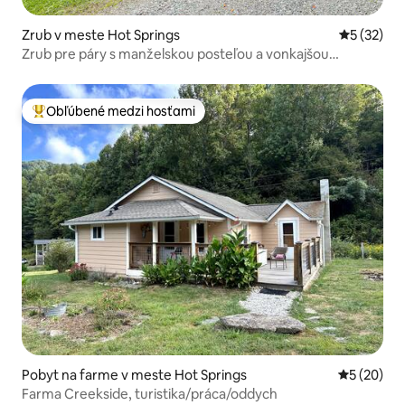
Zrub v meste Hot Springs
Priemerné 
5 (32)
Zrub pre páry s manželskou posteľou a vonkajšou
vírivkou!
Obľúbené medzi hosťami
Najobľúbenejšie medzi hosťami
Pobyt na farme v meste Hot Springs
Priemerné 
5 (20)
Farma Creekside, turistika/práca/oddych