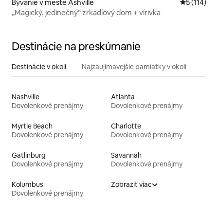
Bývanie v meste Ashville
Priemerné 
5 (114)
„Magický, jedinečný“ zrkadlový dom + vírivka
Destinácie na preskúmanie
Destinácie v okolí
Najzaujímavejšie pamiatky v okolí
Nashville
Atlanta
Dovolenkové prenájmy
Dovolenkové prenájmy
Myrtle Beach
Charlotte
Dovolenkové prenájmy
Dovolenkové prenájmy
Gatlinburg
Savannah
Dovolenkové prenájmy
Dovolenkové prenájmy
Kolumbus
Zobraziť viac
Dovolenkové prenájmy