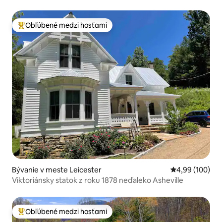
Obľúbené medzi hosťami
Najobľúbenejšie medzi hosťami
Bývanie v meste Leicester
Priemerné ohod
4,99 (100)
Viktoriánsky statok z roku 1878 neďaleko Asheville
Obľúbené medzi hosťami
Najobľúbenejšie medzi hosťami