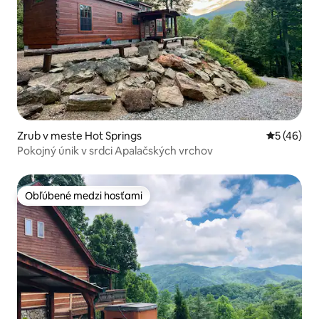
Zrub v meste Hot Springs
Priemerné 
5 (46)
Pokojný únik v srdci Apalačských vrchov
Obľúbené medzi hosťami
Obľúbené medzi hosťami