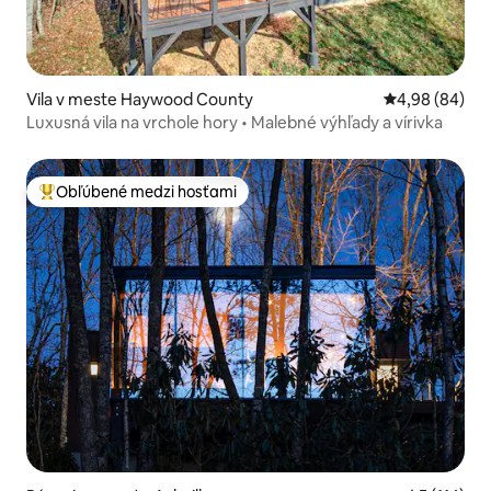
Vila v meste Haywood County
Priemerné oho
4,98 (84)
Luxusná vila na vrchole hory • Malebné výhľady a vírivka
Obľúbené medzi hosťami
Najobľúbenejšie medzi hosťami