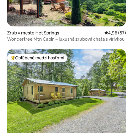
Zrub v meste Hot Springs
Priemerné oho
4,96 (57)
Wondertree Mtn Cabin – luxusná zrubová chata s vírivkou
Obľúbené medzi hosťami
Najobľúbenejšie medzi hosťami