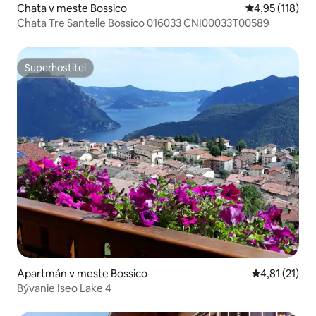
Chata v meste Bossico
Priemerné oho
4,95 (118)
Chata Tre Santelle Bossico 016033 CNI00033T00589
Superhostiteľ
Superhostiteľ
Apartmán v meste Bossico
Priemerné oh
4,81 (21)
Bývanie Iseo Lake 4