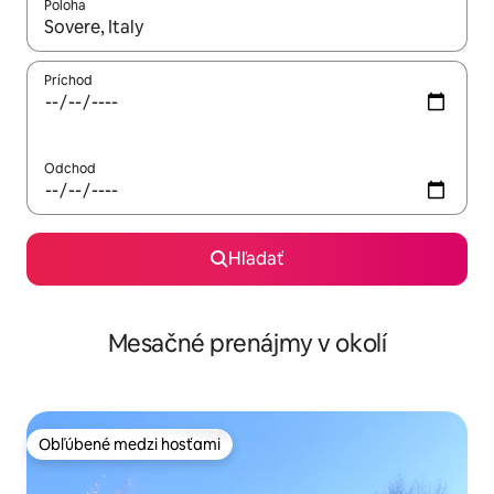
Poloha
Keď budú výsledky k dispozícii, môžete si ich prechádzať pom
Príchod
Odchod
Hľadať
Mesačné prenájmy v okolí
Obľúbené medzi hosťami
Obľúbené medzi hosťami