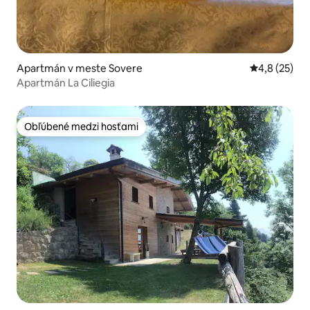
Apartmán v meste Sovere
Priemerné oh
4,8 (25)
Apartmán La Ciliegia
Obľúbené medzi hosťami
Obľúbené medzi hosťami