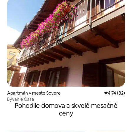
Apartmán v meste Sovere
Priemerné oho
4,74 (82)
Bývanie Casa
Pohodlie domova a skvelé mesačné
ceny