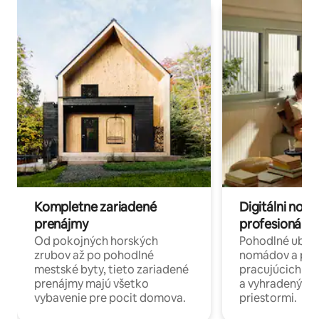
Kompletne zariadené
Digitálni nomá
prenájmy
profesionáli 
Od pokojných horských
Pohodlné ubyto
zrubov až po pohodlné
nomádov a pro
mestské byty, tieto zariadené
pracujúcich na 
prenájmy majú všetko
a vyhradenými
vybavenie pre pocit domova.
priestormi.