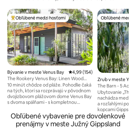
Obľúbené medzi hosťami
Obľúbené medzi 
Najobľúbenejšie medzi hosťami
Obľúbené medzi 
Bývanie v meste Venus Bay
Priemerné ohodnotenie 4,99 z 5
4,99 (154)
The Rookery Venus Bay: Linen Wood
Zrub v meste Yinn
Netflix + Domáce zvieratá
10 minút chôdze od pláže. Pohodlie čaká
The Barn - 5 Acres 
na tých, ktorí sa rozprávajú v pôvodnom
With Views
Ubytovanie „The Ba
dvojizbovom plážovom dome Venus Bay
nachádza medzi o
s dvoma spálňami - s kompletnou
a rozľahlými poľ
modernou rekonštrukciou. Posteľná
kopcami Gippslan
bielizeň, palivové drevo, Netflix,
Obľúbené vybavenie pre dovolenkové
únik späť do príro
klimatizácia, Wi-Fi - všetko v cene; ste na
hektároch súkrom
prenájmy v meste Južný Gippsland
dovolenke! Minimálne 5 nocí na letné
na údolie. Vo vnútr
prázdniny. Štýlová moderná kuchyňa a
starostlivo navrhn