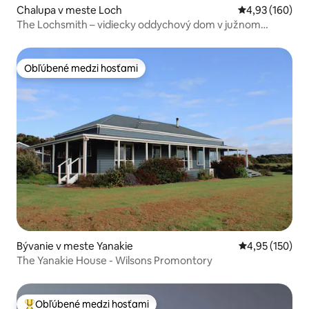
Chalupa v meste Loch
Priemerné ohod
4,93 (160)
The Lochsmith – vidiecky oddychový dom v južnom
Gippslande
Obľúbené medzi hosťami
Obľúbené medzi hosťami
Bývanie v meste Yanakie
Priemerné ohod
4,95 (150)
The Yanakie House - Wilsons Promontory
Obľúbené medzi hosťami