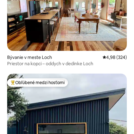
Bývanie v meste Loch
Priemerné ohod
4,98 (324)
Priestor na kopci – oddych v dedinke Loch
Obľúbené medzi hosťami
Najobľúbenejšie medzi hosťami