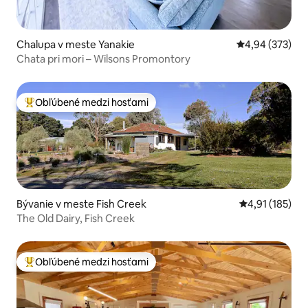
Chalupa v meste Yanakie
Priemerné ohod
4,94 (373)
Chata pri mori – Wilsons Promontory
Obľúbené medzi hosťami
Najobľúbenejšie medzi hosťami
Bývanie v meste Fish Creek
Priemerné oho
4,91 (185)
The Old Dairy, Fish Creek
Obľúbené medzi hosťami
Najobľúbenejšie medzi hosťami