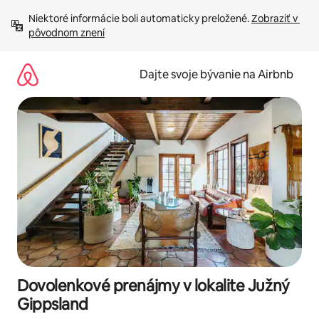
Preskočiť
Niektoré informácie boli automaticky preložené. 
Zobraziť v 
na
pôvodnom znení
obsah.
Dajte svoje bývanie na Airbnb
Dovolenkové prenájmy v lokalite Južný
Gippsland