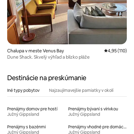
Chalupa v meste Venus Bay
Priemerné oho
4,95 (110)
Dune Shack. Skvelý výhľad a blízko pláže
Destinácie na preskúmanie
Iné typy pobytov
Najzaujímavejšie pamiatky v okolí
Prenájmy domov pre hostí
Prenájmy bývaní s vírivkou
Južný Gippsland
Južný Gippsland
Prenájmy s bazénmi
Prenájmy vhodné pre domáce zvieratá
Južný Gippsland
Južný Gippsland