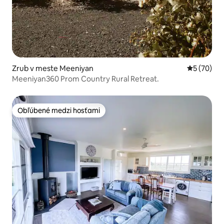
Zrub v meste Meeniyan
Priemerné 
5 (70)
Meeniyan360 Prom Country Rural Retreat.
Obľúbené medzi hosťami
Obľúbené medzi hosťami