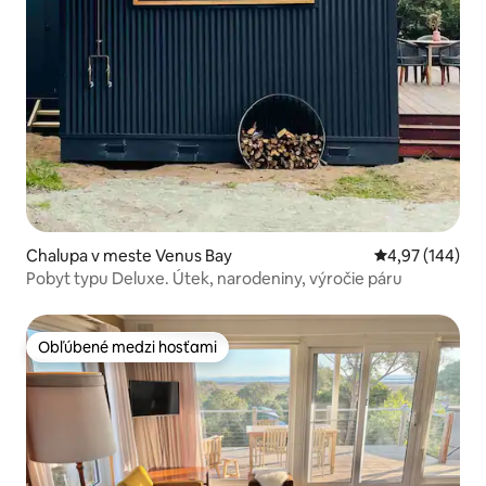
Chalupa v meste Venus Bay
Priemerné ohod
4,97 (144)
Pobyt typu Deluxe. Útek, narodeniny, výročie páru
Obľúbené medzi hosťami
Obľúbené medzi hosťami