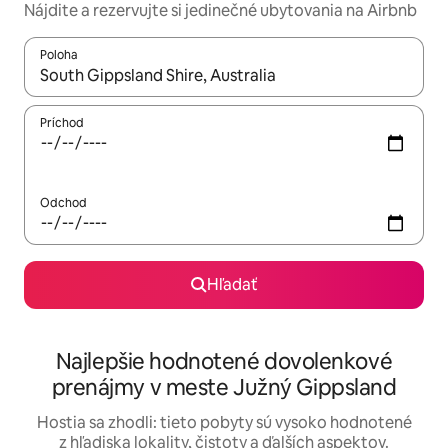
Nájdite a rezervujte si jedinečné ubytovania na Airbnb
Poloha
Keď budú výsledky k dispozícii, môžete si ich prechádzať pom
Príchod
Odchod
Hľadať
Najlepšie hodnotené dovolenkové
prenájmy v meste Južný Gippsland
Hostia sa zhodli: tieto pobyty sú vysoko hodnotené
z hľadiska lokality, čistoty a ďalších aspektov.