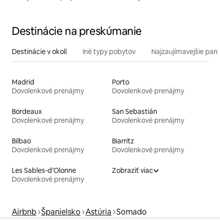
Destinácie na preskúmanie
Destinácie v okolí
Iné typy pobytov
Najzaujímavejšie pami
Madrid
Porto
Dovolenkové prenájmy
Dovolenkové prenájmy
Bordeaux
San Sebastián
Dovolenkové prenájmy
Dovolenkové prenájmy
Bilbao
Biarritz
Dovolenkové prenájmy
Dovolenkové prenájmy
Les Sables-d’Olonne
Zobraziť viac
Dovolenkové prenájmy
Airbnb
Španielsko
Astúria
Somado