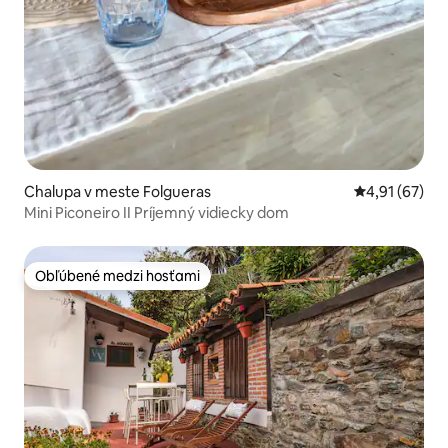
Chalupa v meste Folgueras
Priemerné oho
4,91 (67)
Mini Piconeiro II Príjemný vidiecky dom
Obľúbené medzi hosťami
Obľúbené medzi hosťami