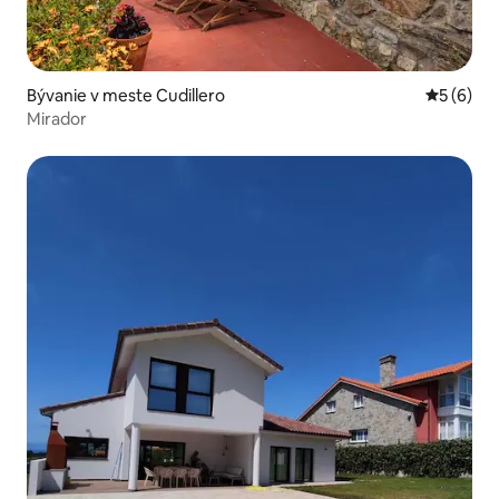
Bývanie v meste Cudillero
Priemerné
5 (6)
Mirador