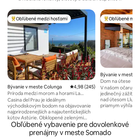
Obľúbené medzi hosťami
Obľúbené medz
Najobľúbenejšie medzi hosťami
Najobľúbenejšie 
Bývanie v meste A
Dom na útese
Bývanie v meste Colunga
Priemerné ohodnotenie 4,98 z 5
4,98 (245)
V našom očarujúco
Príroda medzi morom a horami La
jedinečný zážitok
Casina del Prau
nad útesom Llumer
Casina del Prau je ideálnym
priamym výhľadom
východiskovým bodom na objavovanie
miesto veľkého zá
najprirodzenejších a najautentickejších
kniežatstve Astúri
kútov Astúrie. Obklopené zelenými
Obľúbené vybavenie pre dovolenkové
priestrannej obýva
lúkami a veľmi blízko mora, je ideálne pre
vybavenej kuchyne
milovníkov pešej turistiky, surfovania a
prenájmy v meste Somado
výhľadom na more)
miestnej kuchyne, s rýchlym prístupom