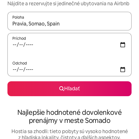
Nájdite a rezervujte si jedinečné ubytovania na Airbnb
Poloha
Keď budú výsledky k dispozícii, môžete si ich prechádzať pom
Príchod
Odchod
Hľadať
Najlepšie hodnotené dovolenkové
prenájmy v meste Somado
Hostia sa zhodli: tieto pobyty sú vysoko hodnotené
z hľadiska lokality, čistoty a ďalších aspektov.