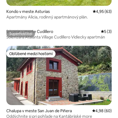
Kondo v meste Asturias
Priemerné oho
4,95 (63)
Apartmány Alicia, rodinný apartmánový plán.
Bývanie v meste Cudillero
Priemerné
5 (3)
Superhostiteľ
Superhostiteľ
Solenzara Atalanta Village Cudillero Vidiecky apartmán
Obľúbené medzi hosťami
Obľúbené medzi hosťami
Chalupa v meste San Juan de Piñera
Priemerné oho
4,98 (60)
Oddýchnite si pri pohľade na Kantábrijské more