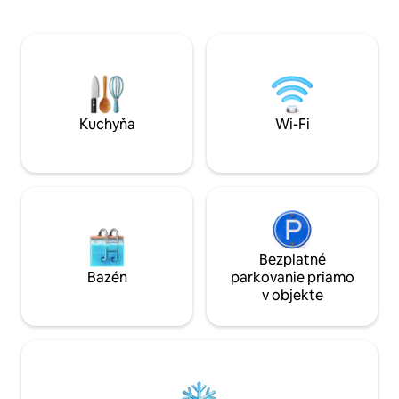
relaxačnej zóny a 
na pláže a veľkolepé trasy. O niekoľko
integrovanou vaň
minút nájdete Jurassic Museum of
výhľadom na oceá
Asturias a rybárske dediny s jablkovými
nachádza vo výn
pivovarmi a tradičnými aj avantgardnými
prostredí. More a 
reštauráciami. Pokojné miesto na
odpočinok po aktívnom dni medzi
morom, horami a dobrým jedlom.
Kuchyňa
Wi-Fi
Bezplatné
Bazén
parkovanie priamo
v objekte