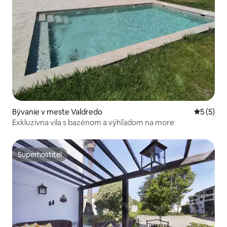
Bývanie v meste Valdredo
Priemerné
5 (5)
Exkluzívna vila s bazénom a výhľadom na more
Superhostiteľ
Superhostiteľ