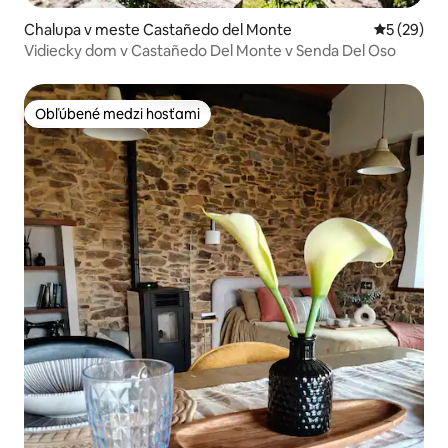
Chalupa v meste Castañedo del Monte
Priemerné 
5 (29)
Vidiecky dom v Castañedo Del Monte v Senda Del Oso
Obľúbené medzi hosťami
Obľúbené medzi hosťami