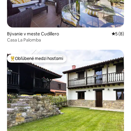
Bývanie v meste Cudillero
Priemerné
5 (8)
Casa La Palomba
Obľúbené medzi hosťami
Najobľúbenejšie medzi hosťami