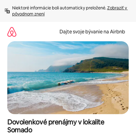
Preskočiť
Niektoré informácie boli automaticky preložené. 
Zobraziť v 
na
pôvodnom znení
obsah.
Dajte svoje bývanie na Airbnb
Dovolenkové prenájmy v lokalite
Somado