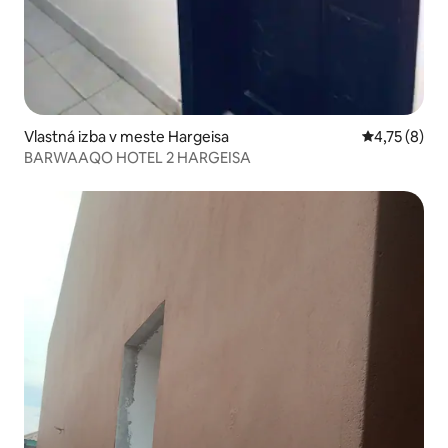
Vlastná izba v meste Hargeisa
Priemerné o
4,75 (8)
BARWAAQO HOTEL 2 HARGEISA