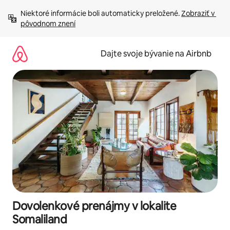
Preskočiť
Niektoré informácie boli automaticky preložené. 
Zobraziť v 
na
pôvodnom znení
obsah.
Dajte svoje bývanie na Airbnb
Dovolenkové prenájmy v lokalite
Somaliland