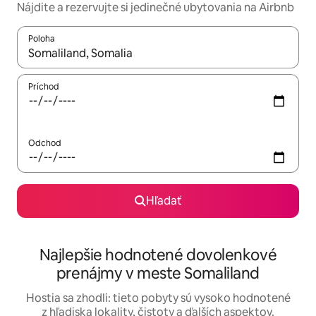
Nájdite a rezervujte si jedinečné ubytovania na Airbnb
Poloha
Keď budú výsledky k dispozícii, môžete si ich prechádzať pom
Príchod
Odchod
Hľadať
Najlepšie hodnotené dovolenkové
prenájmy v meste Somaliland
Hostia sa zhodli: tieto pobyty sú vysoko hodnotené
z hľadiska lokality, čistoty a ďalších aspektov.