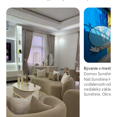
Bývanie v meste H
Domov Sunshine D
Náš Sunshine Hom
vzdialenosti od hla
neďaleko základnej
Sunshine. Okrem v
ruky na majiteľov 
dispozícii a ochot
aspektmi vášho po
je inšpirovaný vše