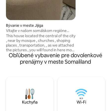
dekoráciou DIY Dia
sebou priniesol, k
do vlasti. Priestor 
naplnený všetkým,
život ako doma.
Bývanie v meste Jijiga
Vitajte v našom somálskom regióne
Jijiga, Etiópia Airbnb
This house located the central of the city
, near by mosque , churches , shoping
places , transportation, , as we attached
the pictures , you will found in here more
Obľúbené vybavenie pre dovolenkové
luxurious spaces to enjoy and have time
with your family and friends , two living
prenájmy v meste Somaliland
room , one attached luxurious white
kitchen with coffee counter , including 3
full bedrooms with two full bathrooms,
AC , 2 Tv units . You can get 2 extra
bedroom with full bathroom and outside
kitchen, space for 2 car parking, and so
much more .
Kuchyňa
Wi-Fi