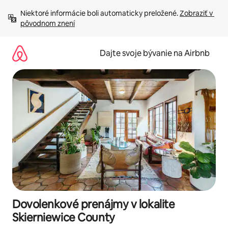
Preskočiť
Niektoré informácie boli automaticky preložené. 
Zobraziť v 
na
pôvodnom znení
obsah.
Dajte svoje bývanie na Airbnb
Dovolenkové prenájmy v lokalite
Skierniewice County