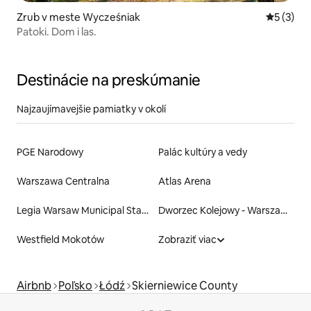
Zrub v meste Wycześniak
Priemerné
5 (3)
Patoki. Dom i las.
Destinácie na preskúmanie
Najzaujímavejšie pamiatky v okolí
PGE Narodowy
Palác kultúry a vedy
Warszawa Centralna
Atlas Arena
Legia Warsaw Municipal Stadium Of Marshal Jozef Pilsudski
Dworzec Kolejowy - Warszawa Centralna
Westfield Mokotów
Zobraziť viac
Airbnb
Poľsko
Łódź
Skierniewice County