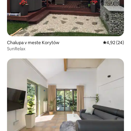
Chalupa v meste Korytów
Priemerné oho
4,92 (24)
SunRelax