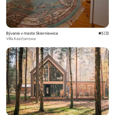
Bývanie v meste Skierniewice
Priemerné
5 (3)
Villa Kasztanowa