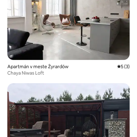
Apartmán v meste Żyrardów
Priemerné
5 (3)
Chaya Niwas Loft