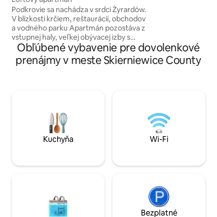
Rawka? Ak je to tak, pozývame vás do
Podkrovie sa nachádza v srdci Żyrardów.
nášho domu - očar
V blízkosti krčiem, reštaurácií, obchodov
dušou, veľkou zá
a vodného parku Apartmán pozostáva z
jazierkom, riekou 
vstupnej haly, veľkej obývacej izby s
tečie pozdĺž plotu
Obľúbené vybavenie pre dovolenkové
kuchynským kútom, kúpeľne z
vedie zadná brána 
budúcnosti a veľkej šatne so stolom. V
prenájmy v meste Skierniewice County
kuchyni sú všetky potrebné spotrebiče:
chladnička, rúra, elektrický sporák,
rýchlovarná kanvica, rýchlovarná
kanvica, kávovar a práčka. Obývacia izba
má veľkú posteľ a rozkladaciu pohovku.
Budova, v ktorej sa nachádza podkrovie,
je stará 200 rokov. Neďaleko sa
nachádza park a múzeum práčovne.
Pozývame vás :)
Kuchyňa
Wi-Fi
Bezplatné