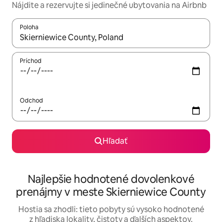
Nájdite a rezervujte si jedinečné ubytovania na Airbnb
Poloha
Keď budú výsledky k dispozícii, môžete si ich prechádzať pom
Príchod
Odchod
Hľadať
Najlepšie hodnotené dovolenkové
prenájmy v meste Skierniewice County
Hostia sa zhodli: tieto pobyty sú vysoko hodnotené
z hľadiska lokality, čistoty a ďalších aspektov.