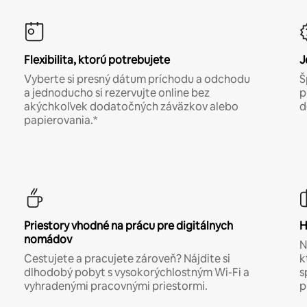
Flexibilita, ktorú potrebujete
J
Vyberte si presný dátum príchodu a odchodu
Š
a jednoducho si rezervujte online bez
p
akýchkoľvek dodatočných záväzkov alebo
d
papierovania.*
Priestory vhodné na prácu pre digitálnych
H
nomádov
N
Cestujete a pracujete zároveň? Nájdite si
k
dlhodobý pobyt s vysokorýchlostným Wi-Fi a
s
vyhradenými pracovnými priestormi.
p