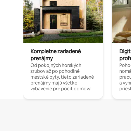
Kompletne zariadené
Digit
prenájmy
prof
Od pokojných horských
Pohod
zrubov až po pohodlné
nomá
mestské byty, tieto zariadené
pracu
prenájmy majú všetko
a vy
vybavenie pre pocit domova.
pries