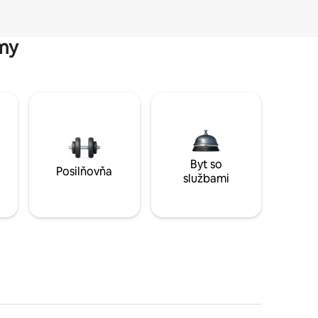
my
Byt so
Posilňovňa
službami