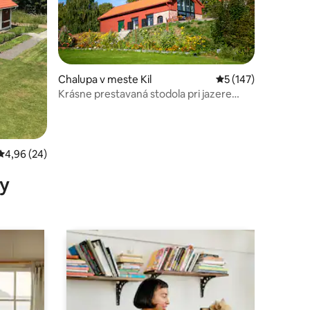
Chalupa v meste Kil
Priemerné ohodnote
5 (147)
Krásne prestavaná stodola pri jazere
otení: 25
Fryken
Priemerné ohodnotenie 4,96 z 5, počet hodnotení: 24
4,96 (24)
y