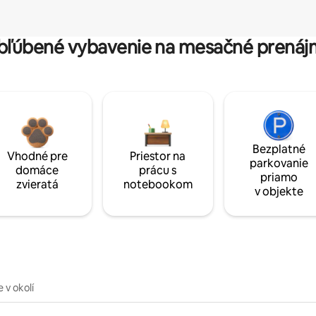
bľúbené vybavenie na mesačné prenáj
Bezplatné
Vhodné pre
Priestor na
parkovanie
domáce
prácu s
priamo
zvieratá
notebookom
v objekte
 v okolí