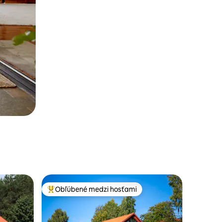
Obľúbené medzi hosťami
Najobľúbenejšie medzi hosťami