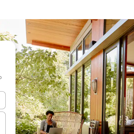
o
rechádzať pomocou klávesov so šípkami nahor a nadol alebo ich pres