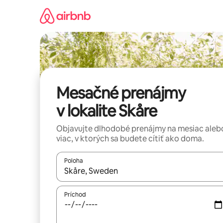
Preskočiť
na
obsah.
Mesačné prenájmy
v lokalite Skåre
Objavujte dlhodobé prenájmy na mesiac aleb
viac, v ktorých sa budete cítiť ako doma.
Poloha
Keď budú výsledky k dispozícii, môžete si ich p
Príchod