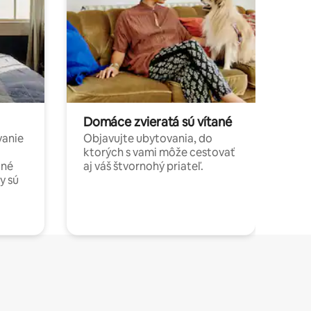
Domáce zvieratá sú vítané
vanie
Objavujte ubytovania, do
ktorých s vami môže cestovať
jné
aj váš štvornohý priateľ.
y sú