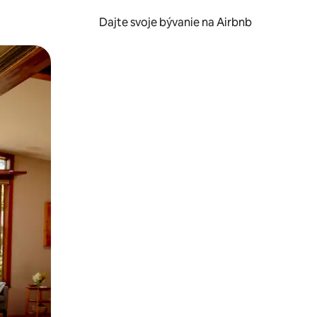
Dajte svoje bývanie na Airbnb
kúmať pomocou dotykových gest či potiahnutia prstom.