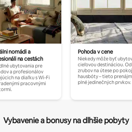
álni nomádi a
Pohoda v cene
esionáli na cestách
Niekedy môže byť ubyto
cieľovou destináciou. Od
lné ubytovania pre
zrubov na útese po poko
dov a profesionálov
hausbóty – tieto prenájm
júcich na diaľku s Wi-Fi
plné jedinečných prvkov.
hradenými pracovnými
tormi.
Vybavenie a bonusy na dlhšie pobyty