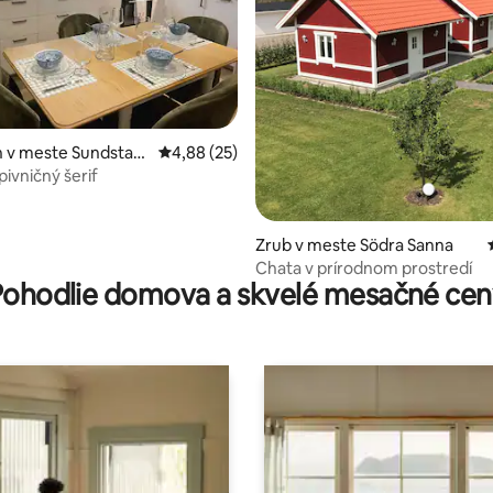
 4,96 z 5, počet hodnotení: 78
 v meste Sundsta-
Priemerné ohodnotenie 4,88 z 5, počet hodn
4,88 (25)
nd
ivničný šerif
Zrub v meste Södra Sanna
Chata v prírodnom prostredí
Pohodlie domova a skvelé mesačné cen