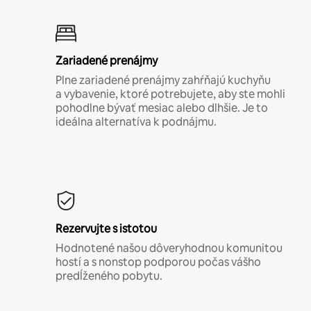
Zariadené prenájmy
Plne zariadené prenájmy zahŕňajú kuchyňu
a vybavenie, ktoré potrebujete, aby ste mohli
pohodlne bývať mesiac alebo dlhšie. Je to
ideálna alternatíva k podnájmu.
Rezervujte s istotou
Hodnotené našou dôveryhodnou komunitou
hostí a s nonstop podporou počas vášho
predĺženého pobytu.