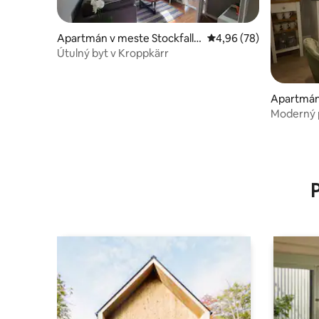
Apartmán v meste Stockfalle
Priemerné ohodnotenie
4,96 (78)
t-Lorensberg
Útulný byt v Kroppkärr
Apartmán
Norrstra
Moderný p