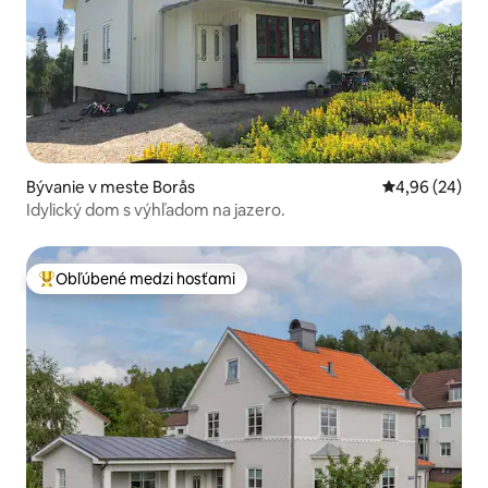
Bývanie v meste Borås
Priemerné oho
4,96 (24)
Idylický dom s výhľadom na jazero.
Obľúbené medzi hosťami
Najobľúbenejšie medzi hosťami