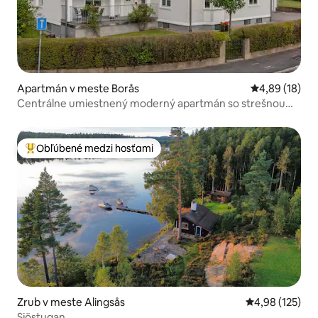
Apartmán v meste Borås
Priemerné oho
4,89 (18)
Centrálne umiestnený moderný apartmán so strešnou
terasou
Obľúbené medzi hosťami
Najobľúbenejšie medzi hosťami
Zrub v meste Alingsås
Priemerné ohod
4,98 (125)
Sjöstugan