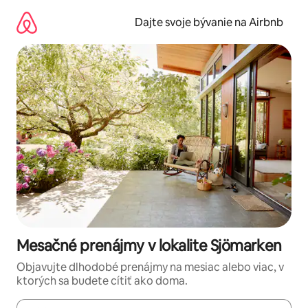
Preskočiť
na
Dajte svoje bývanie na Airbnb
obsah.
Mesačné prenájmy v lokalite Sjömarken
Objavujte dlhodobé prenájmy na mesiac alebo viac, v
ktorých sa budete cítiť ako doma.