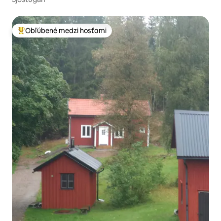
Obľúbené medzi hosťami
Najobľúbenejšie medzi hosťami