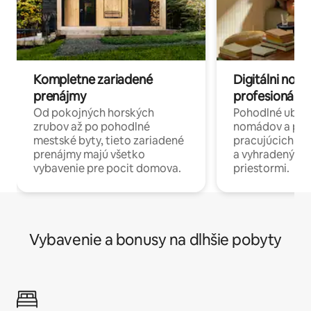
Kompletne zariadené
Digitálni nomá
prenájmy
profesionáli 
Od pokojných horských
Pohodlné ubyto
zrubov až po pohodlné
nomádov a pro
mestské byty, tieto zariadené
pracujúcich na 
prenájmy majú všetko
a vyhradenými
vybavenie pre pocit domova.
priestormi.
Vybavenie a bonusy na dlhšie pobyty