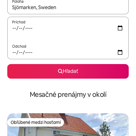
Poloha
Keď budú výsledky k dispozícii, môžete si ich prechádzať pom
Príchod
Odchod
Hľadať
Mesačné prenájmy v okolí
Obľúbené medzi hosťami
Obľúbené medzi hosťami