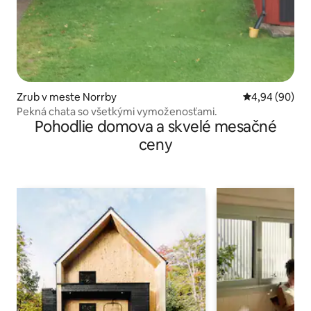
Zrub v meste Norrby
Priemerné oho
4,94 (90)
Pekná chata so všetkými vymoženosťami.
Pohodlie domova a skvelé mesačné
ceny