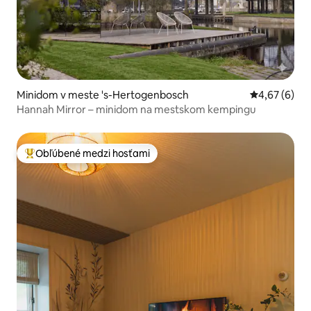
Minidom v meste 's-Hertogenbosch
Priemerné oh
4,67 (6)
Hannah Mirror – minidom na mestskom kempingu
Obľúbené medzi hosťami
Najobľúbenejšie medzi hosťami