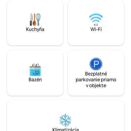
nápoj vo svojej vlastnej záhrade za
prostredí s pohárom
domom. V okruhu 300 stôp sa môžete
už oslavujete výro
najesť na michelinských hviezdach alebo
chvíle alebo sa le
si vychutnať slávny holandský kroket! V
toto je to pravé m
Den Bosch je možné všetko!
Kuchyňa
Wi-Fi
Bezplatné
Bazén
parkovanie priamo
v objekte
Klimatizácia