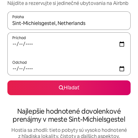
Nájdite a rezervujte si jedinečné ubytovania na Airbnb
Poloha
Keď budú výsledky k dispozícii, môžete si ich prechádzať pom
Príchod
Odchod
Hľadať
Najlepšie hodnotené dovolenkové
prenájmy v meste Sint-Michielsgestel
Hostia sa zhodli: tieto pobyty sú vysoko hodnotené
z hľadiska lokality, čistoty a ďalších aspektov.