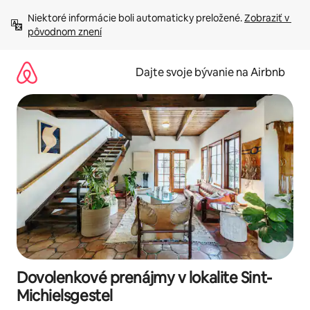
Preskočiť
Niektoré informácie boli automaticky preložené. 
Zobraziť v 
na
pôvodnom znení
obsah.
Dajte svoje bývanie na Airbnb
Dovolenkové prenájmy v lokalite Sint-
Michielsgestel