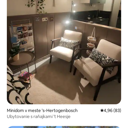
Minidom v meste 's-Hertogenbosch
Priemerné oho
4,96 (83)
Ubytovanie s raňajkami 't Heesje