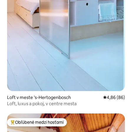
Loft v meste 's-Hertogenbosch
Priemerné oho
4,86 (86)
Loft, luxus a pokoj, v centre mesta
Obľúbené medzi hosťami
Najobľúbenejšie medzi hosťami