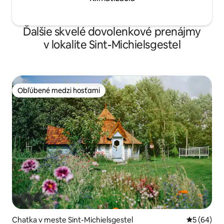
Ďalšie skvelé dovolenkové prenájmy
v lokalite Sint-Michielsgestel
Obľúbené medzi hosťami
Obľúbené medzi hosťami
Chatka v meste Sint-Michielsgestel
Priemerné 
5 (64)