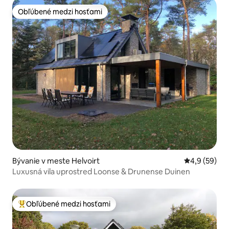
Obľúbené medzi hosťami
Obľúbené medzi hosťami
Bývanie v meste Helvoirt
Priemerné oh
4,9 (59)
Luxusná vila uprostred Loonse & Drunense Duinen
Obľúbené medzi hosťami
Najobľúbenejšie medzi hosťami