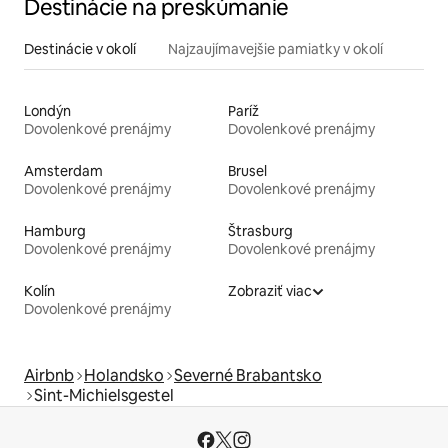
Destinácie na preskúmanie
Destinácie v okolí
Najzaujímavejšie pamiatky v okolí
Londýn
Paríž
Dovolenkové prenájmy
Dovolenkové prenájmy
Amsterdam
Brusel
Dovolenkové prenájmy
Dovolenkové prenájmy
Hamburg
Štrasburg
Dovolenkové prenájmy
Dovolenkové prenájmy
Kolín
Zobraziť viac
Dovolenkové prenájmy
Airbnb
Holandsko
Severné Brabantsko
Sint-Michielsgestel