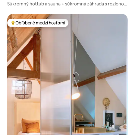
Súkromný hottub a sauna + súkromná záhrada s rozlohou
4 000 m ²
Obľúbené medzi hosťami
Najobľúbenejšie medzi hosťami