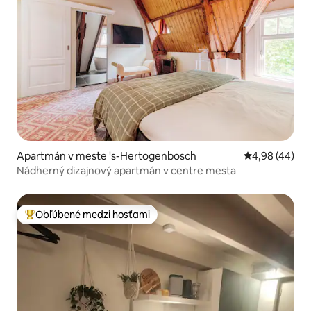
Apartmán v meste 's-Hertogenbosch
Priemerné oho
4,98 (44)
Nádherný dizajnový apartmán v centre mesta
Obľúbené medzi hosťami
Najobľúbenejšie medzi hosťami