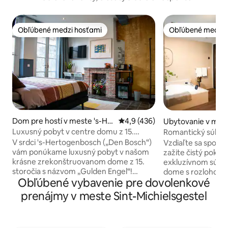
Obľúbené medzi hosťami
Obľúbené medzi 
Obľúbené medzi hosťami
Obľúbené medzi 
Dom pre hostí v meste 's-He
Priemerné ohodnotenie 4,9 z 5
4,9 (436)
Ubytovanie v mes
rtogenbosch
stel
Luxusný pobyt v centre domu z 15.
Romantický súkro
storočia
V srdci 's-Hertogenbosch („Den Bosch“)
Vzdiaľte sa spolo
vám ponúkame luxusný pobyt v našom
zažite čistý pokoj 
krásne zrekonštruovanom dome z 15.
exkluzívnom súk
storočia s názvom „Gulden Engel“!
dome s rozlohou 
Obľúbené vybavenie pre dovolenkové
Ubytujete sa v našej nádhernej
(915 ft²). Špeciálne navrhnuté pre páry,
hosťovskej izbe na prízemí s vynikajúcou
ktoré si chcú vych
prenájmy v meste Sint-Michielsgestel
manželskou posteľou. Pod husím
romantiku a relax.
páperím nikdy nebudete príliš horúci ani
vo vírivke, úplne s
studený. Vychutnajte si (bezplatný)
fínskej saune a ve