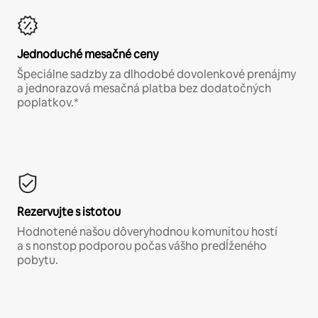
Jednoduché mesačné ceny
Špeciálne sadzby za dlhodobé dovolenkové prenájmy
a jednorazová mesačná platba bez dodatočných
poplatkov.*
Rezervujte s istotou
Hodnotené našou dôveryhodnou komunitou hostí
a s nonstop podporou počas vášho predĺženého
pobytu.