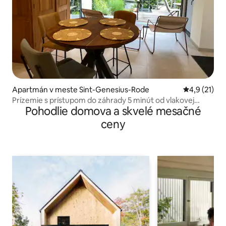
Apartmán v meste Sint-Genesius-Rode
Priemerné o
4,9 (21)
Prízemie s prístupom do záhrady 5 minút od vlakovej
Pohodlie domova a skvelé mesačné
stanice
ceny