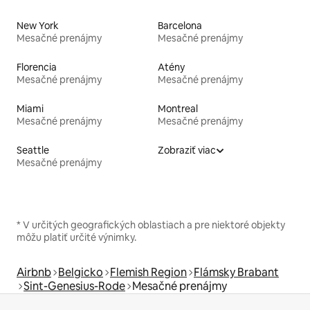
New York
Barcelona
Mesačné prenájmy
Mesačné prenájmy
Florencia
Atény
Mesačné prenájmy
Mesačné prenájmy
Miami
Montreal
Mesačné prenájmy
Mesačné prenájmy
Seattle
Zobraziť viac
Mesačné prenájmy
* V určitých geografických oblastiach a pre niektoré objekty
môžu platiť určité výnimky.
Airbnb
Belgicko
Flemish Region
Flámsky Brabant
Sint-Genesius-Rode
Mesačné prenájmy