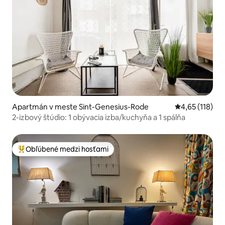
Apartmán v meste Sint-Genesius-Rode
Priemerné oho
4,65 (118)
2-izbový štúdio: 1 obývacia izba/kuchyňa a 1 spálňa
Obľúbené medzi hosťami
Najobľúbenejšie medzi hosťami