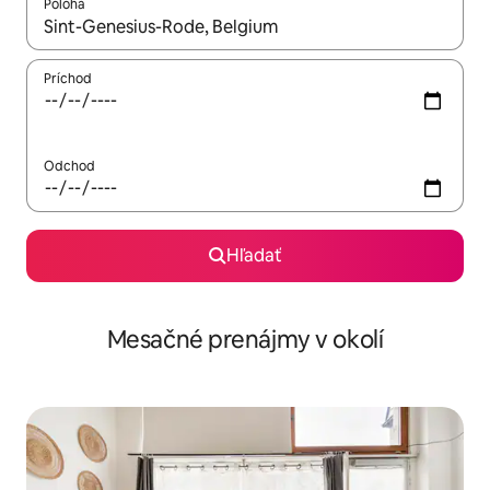
Poloha
Keď budú výsledky k dispozícii, môžete si ich prechádzať pom
Príchod
Odchod
Hľadať
Mesačné prenájmy v okolí