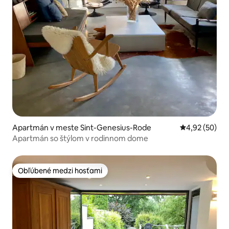
Apartmán v meste Sint-Genesius-Rode
Priemerné oho
4,92 (50)
Apartmán so štýlom v rodinnom dome
Obľúbené medzi hosťami
Obľúbené medzi hosťami