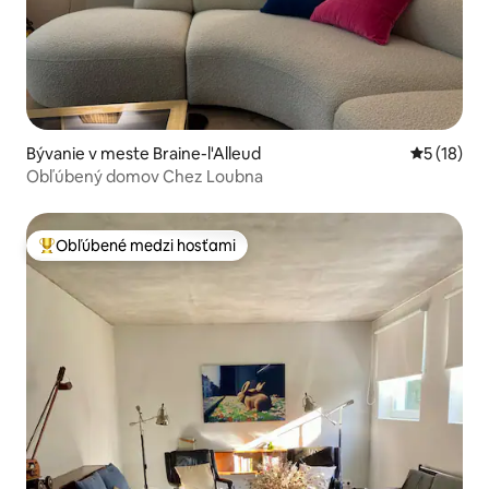
Bývanie v meste Braine-l'Alleud
Priemerné 
5 (18)
Obľúbený domov Chez Loubna
Obľúbené medzi hosťami
Najobľúbenejšie medzi hosťami