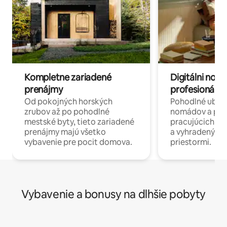
Kompletne zariadené
Digitálni nomá
prenájmy
profesionáli 
Od pokojných horských
Pohodlné ubyto
zrubov až po pohodlné
nomádov a pro
mestské byty, tieto zariadené
pracujúcich na 
prenájmy majú všetko
a vyhradenými
vybavenie pre pocit domova.
priestormi.
Vybavenie a bonusy na dlhšie pobyty