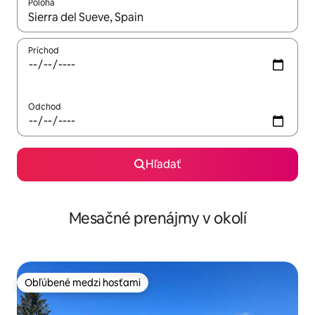
Poloha
Keď budú výsledky k dispozícii, môžete si ich prechádzať pom
Príchod
Odchod
Hľadať
Mesačné prenájmy v okolí
Obľúbené medzi hosťami
Obľúbené medzi hosťami