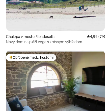
Chalupa v meste Ribadesella
Priemerné oho
4,99 (79)
Nový dom na pláži Vega s krásnym výhľadom.
Obľúbené medzi hosťami
Najobľúbenejšie medzi hosťami