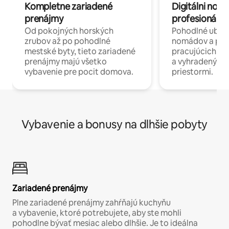
Kompletne zariadené
Digitálni nomá
prenájmy
profesionáli 
Od pokojných horských
Pohodlné ubyto
zrubov až po pohodlné
nomádov a pro
mestské byty, tieto zariadené
pracujúcich na 
prenájmy majú všetko
a vyhradenými
vybavenie pre pocit domova.
priestormi.
Vybavenie a bonusy na dlhšie pobyty
Zariadené prenájmy
Plne zariadené prenájmy zahŕňajú kuchyňu
a vybavenie, ktoré potrebujete, aby ste mohli
pohodlne bývať mesiac alebo dlhšie. Je to ideálna