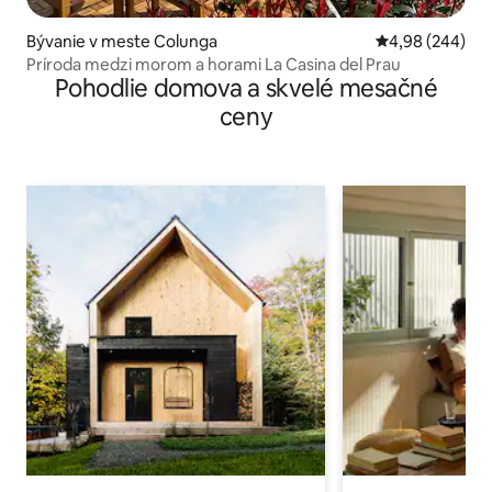
Bývanie v meste Colunga
Priemerné ohod
4,98 (244)
Príroda medzi morom a horami La Casina del Prau
Pohodlie domova a skvelé mesačné
ceny