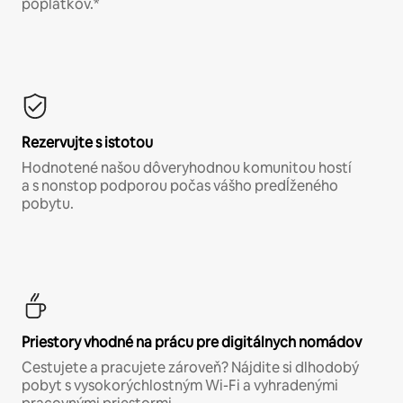
poplatkov.*
Rezervujte s istotou
Hodnotené našou dôveryhodnou komunitou hostí
a s nonstop podporou počas vášho predĺženého
pobytu.
Priestory vhodné na prácu pre digitálnych nomádov
Cestujete a pracujete zároveň? Nájdite si dlhodobý
pobyt s vysokorýchlostným Wi-Fi a vyhradenými