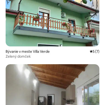
Bývanie v meste Villa Verde
Priemerné
5 (7)
Zelený domček