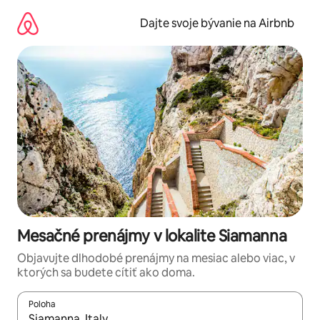
Preskočiť
na
Dajte svoje bývanie na Airbnb
obsah.
Mesačné prenájmy v lokalite Siamanna
Objavujte dlhodobé prenájmy na mesiac alebo viac, v
ktorých sa budete cítiť ako doma.
Poloha
Keď budú výsledky k dispozícii, môžete si ich prechádzať pom