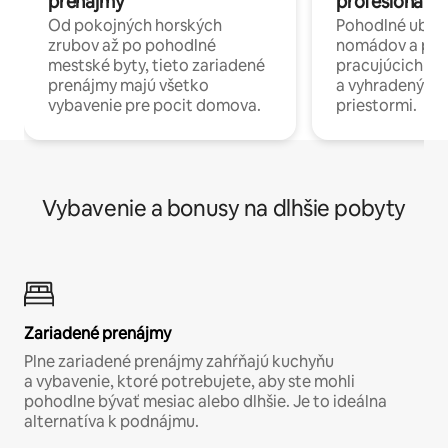
prenájmy
profesionáli 
Od pokojných horských
Pohodlné ubyto
zrubov až po pohodlné
nomádov a pro
mestské byty, tieto zariadené
pracujúcich na 
prenájmy majú všetko
a vyhradenými
vybavenie pre pocit domova.
priestormi.
Vybavenie a bonusy na dlhšie pobyty
Zariadené prenájmy
Plne zariadené prenájmy zahŕňajú kuchyňu
a vybavenie, ktoré potrebujete, aby ste mohli
pohodlne bývať mesiac alebo dlhšie. Je to ideálna
alternatíva k podnájmu.