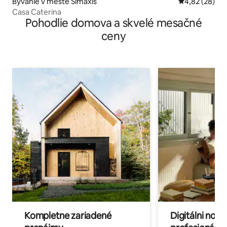
Bývanie v meste Simaxis
Priemerné oho
4,82 (28)
Casa Caterina
Pohodlie domova a skvelé mesačné
ceny
Kompletne zariadené
Digitálni nomá