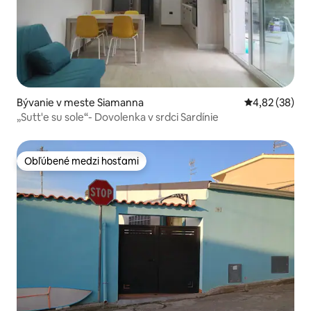
Bývanie v meste Siamanna
Priemerné oho
4,82 (38)
„Sutt'e su sole“- Dovolenka v srdci Sardínie
Obľúbené medzi hosťami
Obľúbené medzi hosťami