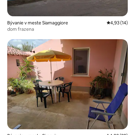
Bývanie v meste Siamaggiore
Priemerné oho
4,93 (14)
dom frazena