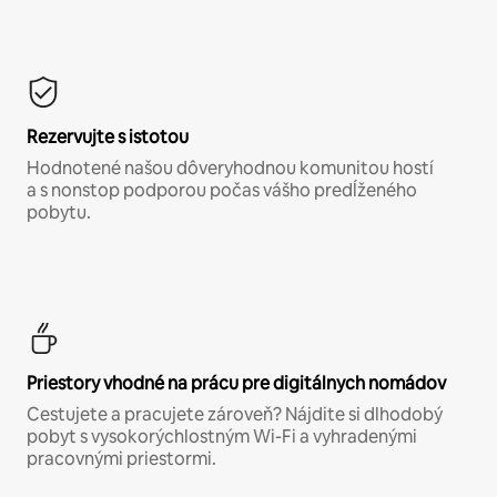
Rezervujte s istotou
Hodnotené našou dôveryhodnou komunitou hostí
a s nonstop podporou počas vášho predĺženého
pobytu.
Priestory vhodné na prácu pre digitálnych nomádov
Cestujete a pracujete zároveň? Nájdite si dlhodobý
pobyt s vysokorýchlostným Wi-Fi a vyhradenými
pracovnými priestormi.