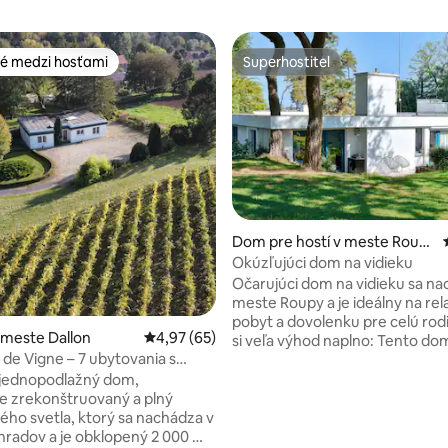
é medzi hosťami
Superhostiteľ
é medzi hosťami
Superhostiteľ
Dom pre hostí v meste Roup
y
Okúzľujúci dom na vidieku
4,97 z 5, počet hodnotení: 103
Očarujúci dom na vidieku sa na
meste Roupy a je ideálny na re
pobyt a dovolenku pre celú rod
 meste Dallon
Priemerné ohodnotenie 4,97 z 5, počet hodn
4,97 (65)
si veľa výhod naplno: Tento dom sa
 de Vigne – 7 ubytovania s
nachádza 10 km od železničnej 
St-Quentin a ponúka 2 spálne, 
jednopodlažný dom,
chladničkou a rúrou, terasu s 
 zrekonštruovaný a plný
na veľkú záhradu, bezplatné 
ého svetla, ktorý sa nachádza v
parkovisko, TV s plochou obra
ohradov a je obklopený 2 000 m²