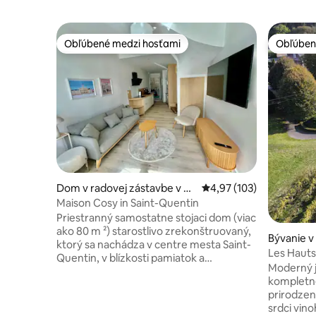
Obľúbené medzi hosťami
Obľúben
Obľúbené medzi hosťami
Obľúben
Dom v radovej zástavbe v m
Priemerné ohodnotenie 
4,97 (103)
este Saint-Quentin
Maison Cosy in Saint-Quentin
Priestranný samostatne stojaci dom (viac
ako 80 m ²) starostlivo zrekonštruovaný,
Bývanie v
ktorý sa nachádza v centre mesta Saint-
Les Hauts
Quentin, v blízkosti pamiatok a
parkom
Moderný 
obchodov. Dve spálne s kvalitnou
kompletne
posteľnou bielizňou: jedna s posteľou 160
prirodzen
x 200 a televízorom, druhá s posteľou
srdci vin
160 x 200 a dvoma 80 x 200 lôžkami.