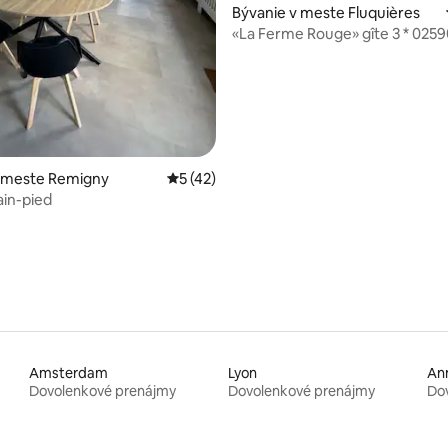
Bývanie v meste Fluquières
«La Ferme Rouge» gîte 3 * 0259
Fluquières
e 4,9 z 5, počet hodnotení: 84
v meste Remigny
Priemerné ohodnotenie 5 z 5, počet hod
5 (42)
ain-pied
Amsterdam
Lyon
An
Dovolenkové prenájmy
Dovolenkové prenájmy
Do