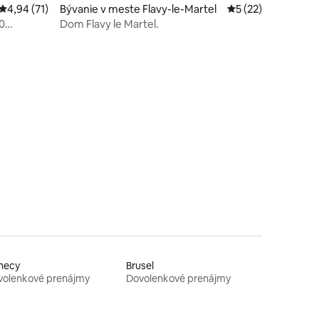
Priemerné ohodnotenie 4,94 z 5, počet hodnotení: 71
4,94 (71)
Bývanie v meste Flavy-le-Martel
Priemerné ohodnot
5 (22)
0
Dom Flavy le Martel.
notení: 42
necy
Brusel
volenkové prenájmy
Dovolenkové prenájmy