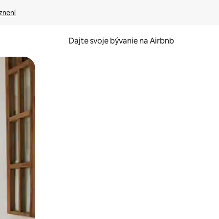
znení
Dajte svoje bývanie na Airbnb
kúmať pomocou dotykových gest či potiahnutia prstom.