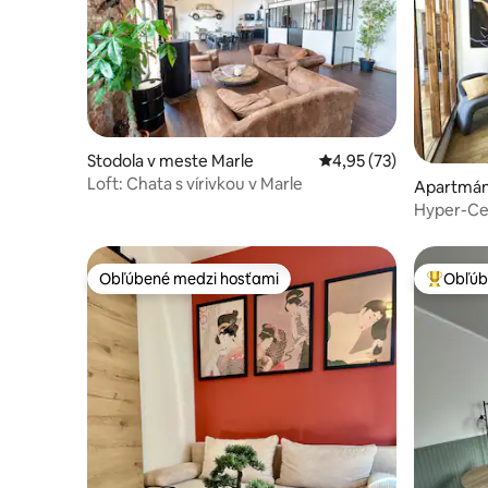
Stodola v meste Marle
Priemerné ohodnotenie
4,95 (73)
Loft: Chata s vírivkou v Marle
Apartmán
ntin
Hyper-Cen
a sauna
Obľúbené medzi hosťami
Obľúb
Obľúbené medzi hosťami
Najobľúb