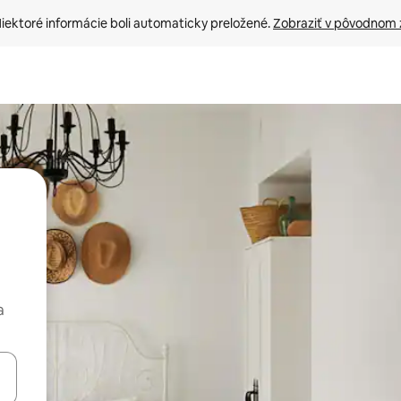
iektoré informácie boli automaticky preložené. 
Zobraziť v pôvodnom 
a
rechádzať pomocou klávesov so šípkami nahor a nadol alebo ich pres