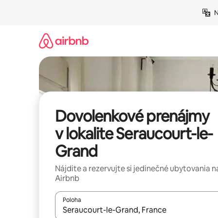
Preskočiť
N
na
obsah.
Dovolenkové prenájmy
v lokalite Seraucourt-le-
Grand
Nájdite a rezervujte si jedinečné ubytovania n
Airbnb
Poloha
Keď budú výsledky k dispozícii, môžete si ich p