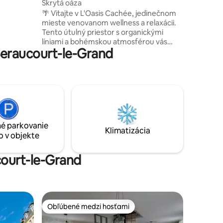
ntin
Skrytá oáza
nternet,
nternet,
🌴 Vitajte v L'Oasis Cachée, jedinečnom
mieste venovanom wellness a relaxácii.
lšieho.
Tento útulný priestor s organickými
líniami a bohémskou atmosférou vás
eraucourt-le-Grand
pozýva, aby ste sa úplne odpojili. Užite si
súkromný vyhrievaný bazén 30 s
vírivkou, vírivkou a protiprúdovým
plávaním. Ubytovanie je vybavené
minichladničkou, kávovarom, ako aj
uterákmi, županmi a papučami. Pri
bazéne je tiež inteligentný televízor a
stropný projektor s prémiovým
é parkovanie
predplatným a službou Netflix. Raňajky
Klimatizácia
o v objekte
sú v cene. 🌴
court-le-Grand
Obľúbené medzi hosťami
Obľúbené medzi hosťami