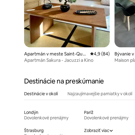
Apartmán v meste Saint-Que
Priemerné ohodnoteni
4,9 (84)
Bývanie 
ntin
Apartmán Sakura - Jacuzzi a Kino
Maison pl
Destinácie na preskúmanie
Destinácie v okolí
Najzaujímavejšie pamiatky v okolí
Londýn
Paríž
Dovolenkové prenájmy
Dovolenkové prenájmy
Štrasburg
Zobraziť viac