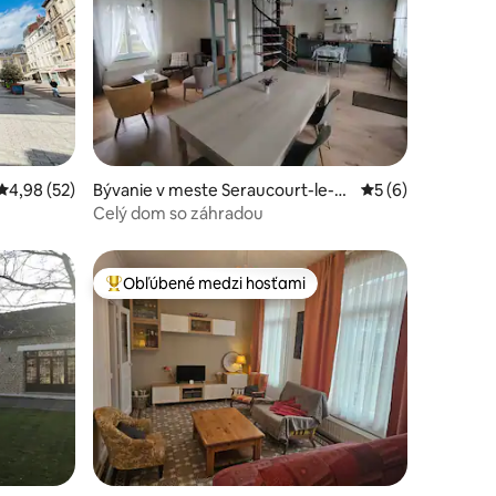
notení: 43
Priemerné ohodnotenie 4,98 z 5, počet hodnotení: 52
4,98 (52)
Bývanie v meste Seraucourt-le-G
Priemerné ohodno
5 (6)
rand
Celý dom so záhradou
Obľúbené medzi hosťami
Najobľúbenejšie medzi hosťami