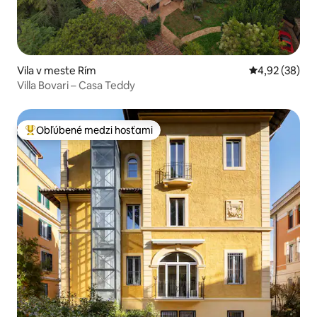
Vila v meste Rím
Priemerné oho
4,92 (38)
Villa Bovari – Casa Teddy
Obľúbené medzi hosťami
Najobľúbenejšie medzi hosťami