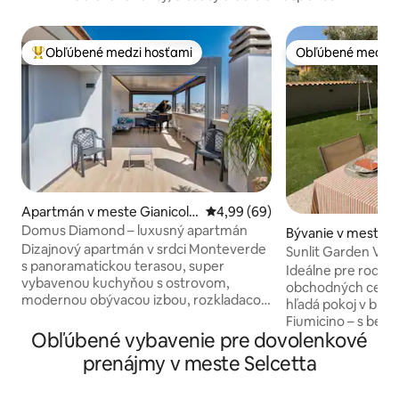
Obľúbené medzi hosťami
Obľúbené medzi 
Najobľúbenejšie medzi hosťami
Obľúbené medzi 
Apartmán v meste Gianicole
Priemerné ohodnotenie 4,99 z 
4,99 (69)
nse
Domus Diamond – luxusný apartmán
Bývanie v meste Pi
Dizajnový apartmán v srdci Monteverde
e
Sunlit Garden Villa
s panoramatickou terasou, super
30 minút do Ríma
Ideálne pre rodiny,
vybavenou kuchyňou s ostrovom,
obchodných cestuj
modernou obývacou izbou, rozkladacou
hľadá pokoj v blízk
pohovkou, dvojlôžkovou spálňou s
Fiumicino – s bez
veľkými šatníkmi a dvoma modernými
Obľúbené vybavenie pre dovolenkové
okamžitým samo
kúpeľňami so sprchovacím kútom a
ubytovaním. – 3 priestranné spálne -
prenájmy v meste Selcetta
vírivkou. V pokojnej a zelenej
Súkromná záhrada
rezidenčnej oblasti, krátka prechádzka
posedením – Bezpl