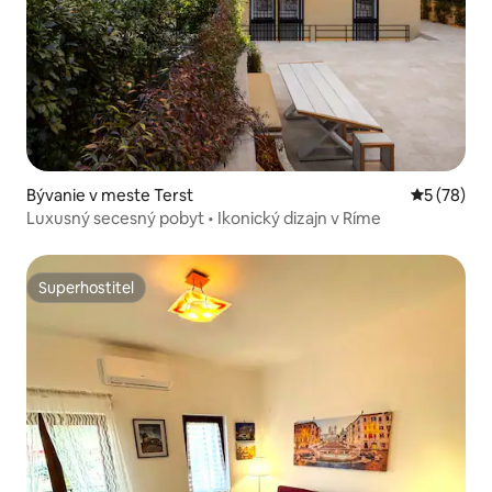
Bývanie v meste Terst
Priemerné 
5 (78)
Luxusný secesný pobyt • Ikonický dizajn v Ríme
Superhostiteľ
Superhostiteľ