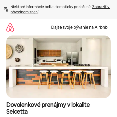
Preskočiť
Niektoré informácie boli automaticky preložené. 
Zobraziť v 
na
pôvodnom znení
obsah.
Dajte svoje bývanie na Airbnb
Dovolenkové prenájmy v lokalite
Selcetta