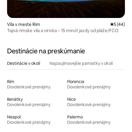
Vila v meste Rím
Priemerné 
5 (44)
Tajná rímske vila a vírivka – 15 minút jazdy od pláže/FCO
Destinácie na preskúmanie
Destinácie v okolí
Najzaujímavejšie pamiatky v okolí
Rím
Florencia
Dovolenkové prenájmy
Dovolenkové prenájmy
Benátky
Nice
Dovolenkové prenájmy
Dovolenkové prenájmy
Neapol
Palermo
Dovolenkové prenájmy
Dovolenkové prenájmy