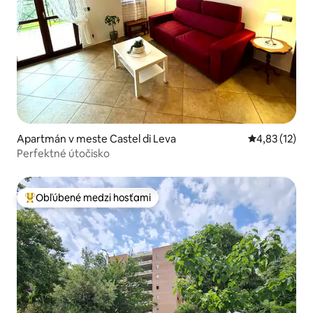
Apartmán v meste Castel di Leva
Priemerné oh
4,83 (12)
Perfektné útočisko
Obľúbené medzi hosťami
Najobľúbenejšie medzi hosťami