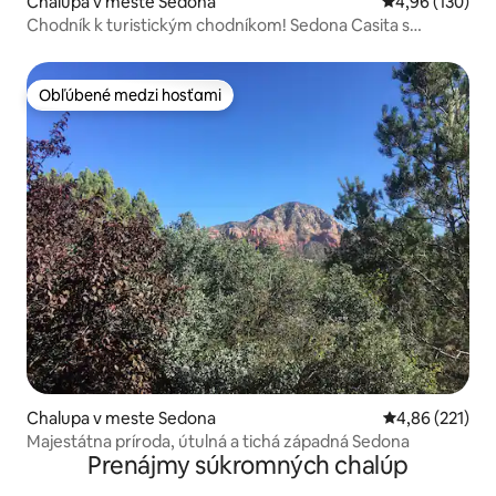
Chalupa v meste Sedona
Priemerné ohod
4,96 (130)
Chodník k turistickým chodníkom! Sedona Casita s
ohniskom a výhľadmi
Obľúbené medzi hosťami
Obľúbené medzi hosťami
Chalupa v meste Sedona
Priemerné ohod
4,86 (221)
Majestátna príroda, útulná a tichá západná Sedona
Prenájmy súkromných chalúp