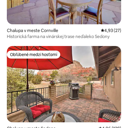
Chalupa v meste Cornville
Priemerné oho
4,93 (27)
Historická farma na vinárskej trase neďaleko Sedony
Obľúbené medzi hosťami
Obľúbené medzi hosťami