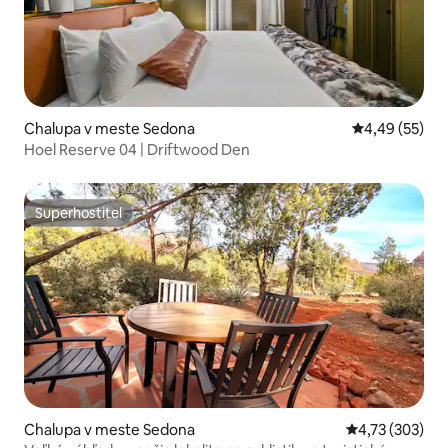
Chalupa v meste Sedona
Priemerné oho
4,49 (55)
Hoel Reserve 04 | Driftwood Den
Superhostiteľ
Superhostiteľ
Chalupa v meste Sedona
Priemerné ohod
4,73 (303)