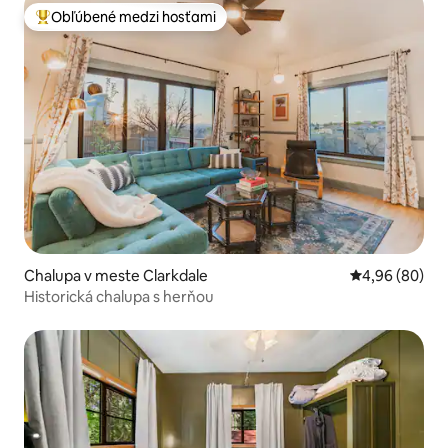
Obľúbené medzi hosťami
Najobľúbenejšie medzi hosťami
Chalupa v meste Clarkdale
Priemerné oho
4,96 (80)
Historická chalupa s herňou