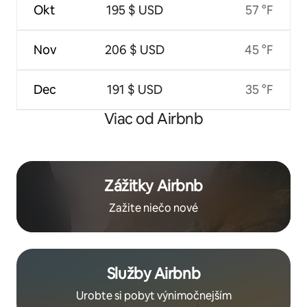
Okt
195 $ USD
57 °F
Nov
206 $ USD
45 °F
Dec
191 $ USD
35 °F
Viac od Airbnb
Zážitky Airbnb
Zažite niečo nové
Služby Airbnb
Urobte si pobyt výnimočnejším