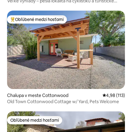
Veľké výhľady – pešia lokalita na cyklistiku a turistické
trasy
Obľúbené medzi hosťami
Najobľúbenejšie medzi hosťami
Chalupa v meste Cottonwood
Priemerné oho
4,98 (113)
Old Town Cottonwood Cottage w/ Yard, Pets Welcome
Obľúbené medzi hosťami
Obľúbené medzi hosťami