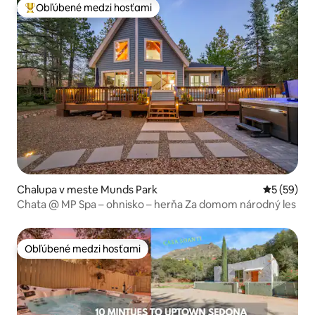
Obľúbené medzi hosťami
Najobľúbenejšie medzi hosťami
Chalupa v meste Munds Park
Priemerné 
5 (59)
Chata @ MP Spa – ohnisko – herňa Za domom národný les
Obľúbené medzi hosťami
Obľúbené medzi hosťami