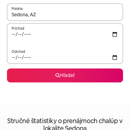
Poloha
Keď budú výsledky k dispozícii, môžete si ich prechádzať pom
Príchod
Odchod
Hľadať
Stručné štatistiky o prenájmoch chalúp v
lokalite Sedona