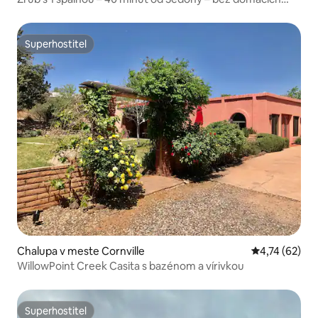
zvierat
Superhostiteľ
Superhostiteľ
Chalupa v meste Cornville
Priemerné oho
4,74 (62)
WillowPoint Creek Casita s bazénom a vírivkou
Superhostiteľ
Superhostiteľ