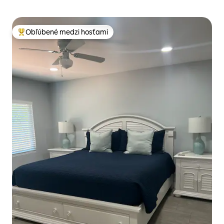
Obľúbené medzi hosťami
Najobľúbenejšie medzi hosťami