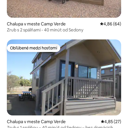
Chalupa v meste Camp Verde
Priemerné oho
4,86 (64)
Zrub s 2 spálňami - 40 minút od Sedony
Obľúbené medzi hosťami
Obľúbené medzi hosťami
Chalupa v meste Camp Verde
Priemerné oho
4,85 (27)
Zrub s 1 spálňou – 40 minút od Sedony – bez domácich