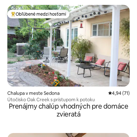
zvierat
Obľúbené medzi hosťami
Najobľúbenejšie medzi hosťami
Chalupa v meste Sedona
Priemerné oho
4,94 (71)
Útočisko Oak Creek s prístupom k potoku
Prenájmy chalúp vhodných pre domáce
zvieratá