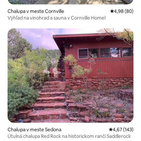
Chalupa v meste Cornville
Priemerné oho
4,98 (80)
Výhľad na vinohrad a sauna v Cornville Home!
Chalupa v meste Sedona
Priemerné ohod
4,67 (143)
Útulná chalupa Red Rock na historickom ranči Saddlerock