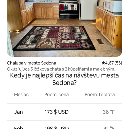
Chalupa v meste Sedona
Priemerné oho
4,67 (55)
Okúzľujúca 5 lôžková chata s 2 kúpeľňami a malebným
Kedy je najlepší čas na návštevu mesta
výhľadom!
Sedona?
Mesiac
Priem. cena
Priem. teplota
Jan
173 $ USD
36 °F
Feb
198 $ USD
41 °F