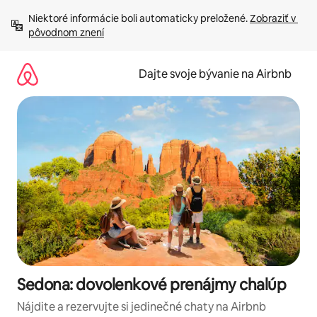
Preskočiť
Niektoré informácie boli automaticky preložené. 
Zobraziť v 
na
pôvodnom znení
obsah.
Dajte svoje bývanie na Airbnb
Sedona: dovolenkové prenájmy chalúp
Nájdite a rezervujte si jedinečné chaty na Airbnb