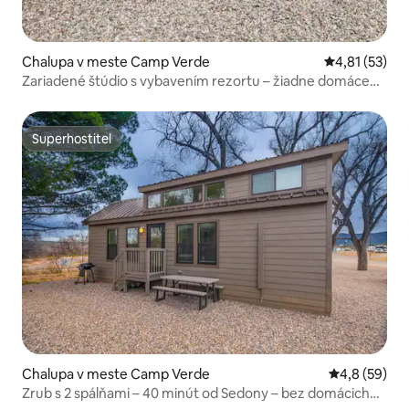
Chalupa v meste Camp Verde
Priemerné oh
4,81 (53)
Zariadené štúdio s vybavením rezortu – žiadne domáce
zvieratá
Superhostiteľ
Superhostiteľ
Chalupa v meste Camp Verde
Priemerné oh
4,8 (59)
Zrub s 2 spálňami – 40 minút od Sedony – bez domácich