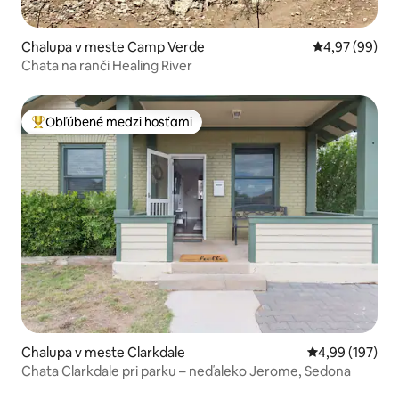
Chalupa v meste Camp Verde
Priemerné oho
4,97 (99)
Chata na ranči Healing River
Obľúbené medzi hosťami
Najobľúbenejšie medzi hosťami
Chalupa v meste Clarkdale
Priemerné ohod
4,99 (197)
Chata Clarkdale pri parku – neďaleko Jerome, Sedona