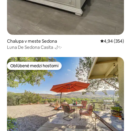
Chalupa v meste Sedona
Priemerné ohod
4,94 (354)
Luna De Sedona Casita 🌙✨
Obľúbené medzi hosťami
Obľúbené medzi hosťami