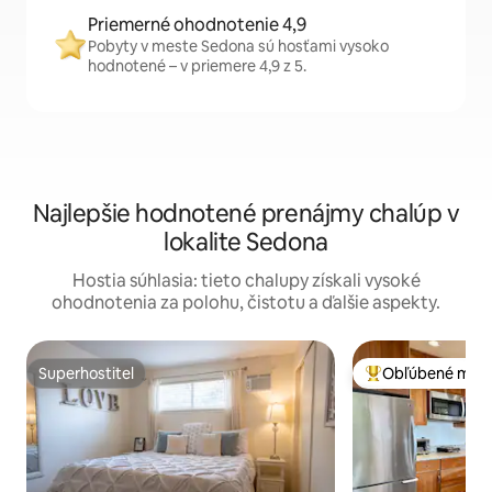
Priemerné ohodnotenie 4,9
Pobyty v meste Sedona sú hosťami vysoko
hodnotené – v priemere 4,9 z 5.
Najlepšie hodnotené prenájmy chalúp v
lokalite Sedona
Hostia súhlasia: tieto chalupy získali vysoké
ohodnotenia za polohu, čistotu a ďalšie aspekty.
Superhostiteľ
Obľúbené medz
Superhostiteľ
Najobľúbenejšie 