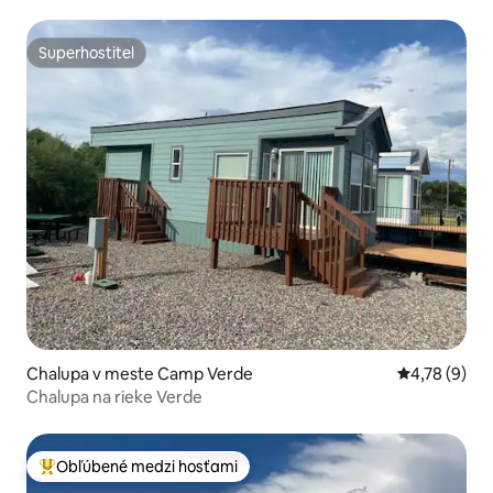
Superhostiteľ
Superhostiteľ
Chalupa v meste Camp Verde
Priemerné oh
4,78 (9)
Chalupa na rieke Verde
Obľúbené medzi hosťami
Najobľúbenejšie medzi hosťami