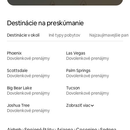
Destinácie na preskúmanie
Destinácie v okolí
Iné typy pobytov
Najzaujímavejšie pami
Phoenix
Las Vegas
Dovolenkové prenájmy
Dovolenkové prenájmy
Scottsdale
Palm Springs
Dovolenkové prenájmy
Dovolenkové prenájmy
Big Bear Lake
Tucson
Dovolenkové prenájmy
Dovolenkové prenájmy
Joshua Tree
Zobraziť viac
Dovolenkové prenájmy
Airbnb
Spojené štáty
Arizona
Coconino
Sedona