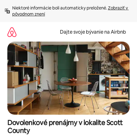
Preskočiť
Niektoré informácie boli automaticky preložené. 
Zobraziť v 
na
pôvodnom znení
obsah.
Dajte svoje bývanie na Airbnb
Dovolenkové prenájmy v lokalite Scott
County