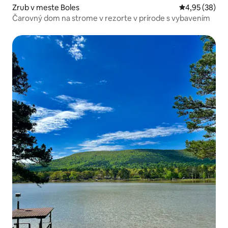
Zrub v meste Boles
Priemerné oho
4,95 (38)
Čarovný dom na strome v rezorte v prírode s vybavením