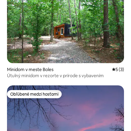
Minidom v meste Boles
Priemerné
5 (3)
Útulný minidom v rezorte v prírode s vybavením
Obľúbené medzi hosťami
Obľúbené medzi hosťami