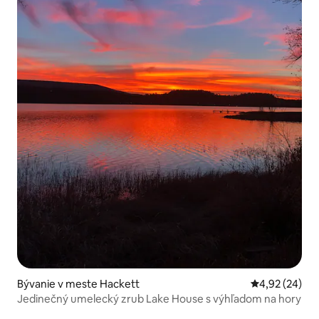
Bývanie v meste Hackett
Priemerné oho
4,92 (24)
Jedinečný umelecký zrub Lake House s výhľadom na hory