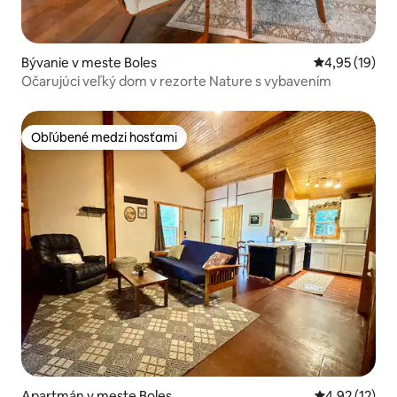
Bývanie v meste Boles
Priemerné oho
4,95 (19)
Očarujúci veľký dom v rezorte Nature s vybavením
Obľúbené medzi hosťami
Obľúbené medzi hosťami
Apartmán v meste Boles
Priemerné oh
4,92 (12)