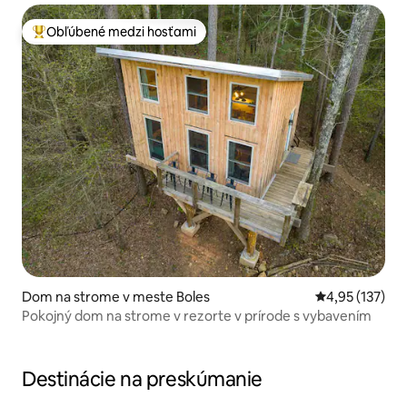
Obľúbené medzi hosťami
Najobľúbenejšie medzi hosťami
Dom na strome v meste Boles
Priemerné ohod
4,95 (137)
Pokojný dom na strome v rezorte v prírode s vybavením
Destinácie na preskúmanie