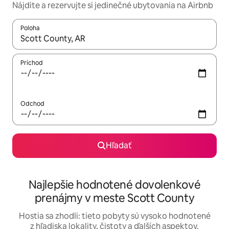
Nájdite a rezervujte si jedinečné ubytovania na Airbnb
Poloha
Keď budú výsledky k dispozícii, môžete si ich prechádzať pom
Príchod
Odchod
Hľadať
Najlepšie hodnotené dovolenkové
prenájmy v meste Scott County
Hostia sa zhodli: tieto pobyty sú vysoko hodnotené
z hľadiska lokality, čistoty a ďalších aspektov.