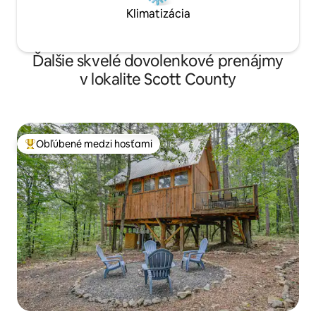
Klimatizácia
Ďalšie skvelé dovolenkové prenájmy
v lokalite Scott County
Obľúbené medzi hosťami
Najobľúbenejšie medzi hosťami