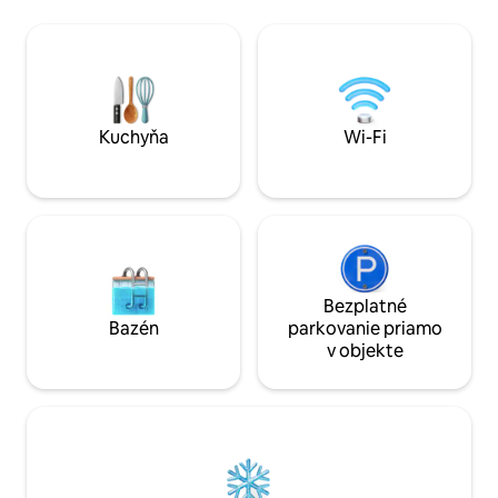
Talimina Scenic Drive. Má 
vidieku, takže môžete vidieť hady,
inteligentnú televí
chrobáky, jeleňe alebo ďalšie zvieratá.
kúrenie/vzduch. M
Vnútri sa nachádza moderný a pohodlný
pohovka v plnej ve
obývací priestor, práčovňa a 2 kúpeľne.
kuchyňa s kávovar
Rampa pre invalidné vozíky je široká
možný kedykoľve
122 cm.
uzamykacej schrán
Kuchyňa
Wi-Fi
Mena. Hostiteľmi sú
Bezplatné
Bazén
parkovanie priamo
v objekte