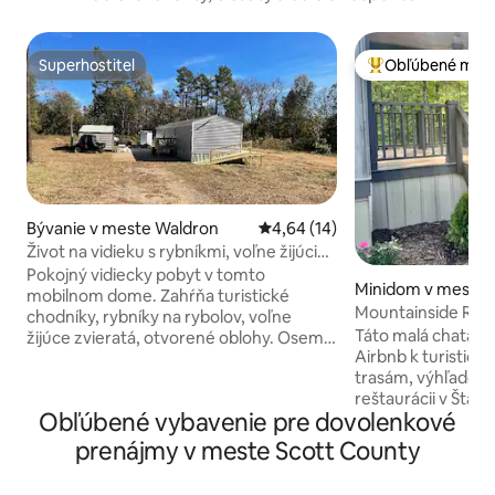
Superhostiteľ
Obľúbené medz
Superhostiteľ
Najobľúbenejšie 
Bývanie v meste Waldron
Priemerné ohodnotenie 4,64 z 
4,64 (14)
Život na vidieku s rybníkmi, voľne žijúcimi
zvieratami a lesmi
Pokojný vidiecky pobyt v tomto
Minidom v meste
mobilnom dome. Zahŕňa turistické
Mountainside Ret
chodníky, rybníky na rybolov, voľne
Wilhelmina SP
Táto malá chata v l
žijúce zvieratá, otvorené oblohy. Osem
Airbnb k turistick
kilometrov do centra mesta alebo na
trasám, výhľadom 
trasa s morkami alebo na výstavište;
reštaurácii v Štát
desať kilometrov do Tyson Foods. Na
Obľúbené vybavenie pre dovolenkové
Wilhelminy. Súkro
druhej strane nehnuteľnosti je niekoľko
obklopené stromam
karavanov, ale je tam ticho a pokoj. K
prenájmy v meste Scott County
turistických chodn
dispozícii je malá loďka. Bobry vo veľkom
Black Fork Mtn Tra
rybníku (neváhajte ich chytiť). Je to na