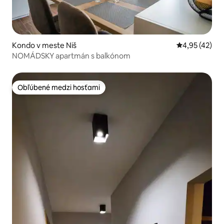
Kondo v meste Niš
Priemerné oho
4,95 (42)
NOMÁDSKY apartmán s balkónom
Obľúbené medzi hosťami
Obľúbené medzi hosťami