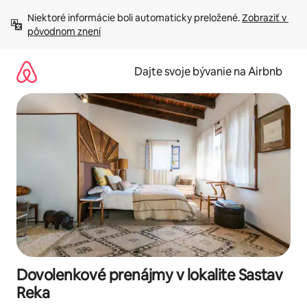
Preskočiť
Niektoré informácie boli automaticky preložené. 
Zobraziť v 
na
pôvodnom znení
obsah.
Dajte svoje bývanie na Airbnb
Dovolenkové prenájmy v lokalite Sastav
Reka