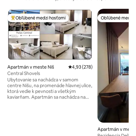
Obľúbené medzi hosťami
Obľúbené medzi 
Najobľúbenejšie medzi hosťami
Obľúbené medzi 
Apartmán v meste Niš
Priemerné ohodnotenie 4,93 z 5
4,93 (278)
Central Shovels
Ubytovanie sa nachádza v samom
centre Nišu, na promenáde hlavnej ulice,
ktorá vedie k pevnosti a všetkým
kaviarňam. Apartmán sa nachádza na
prvom poschodí obchodného centra
„Gorča“ a hotela „The Regent Club“ s
krásnou reštauráciou (apartmán číslo
106). Apartmán bol kompletne
zrekonštruovaný v roku 2020. Poloha
Apartmán v meste
apartmánu ponúka príjemný odpočinok
Rezidencia Delta, 