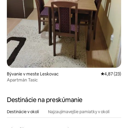
Bývanie v meste Leskovac
Priemerné oho
4,87 (23)
Apartmán Tasic
Destinácie na preskúmanie
Destinácie v okolí
Najzaujímavejšie pamiatky v okolí