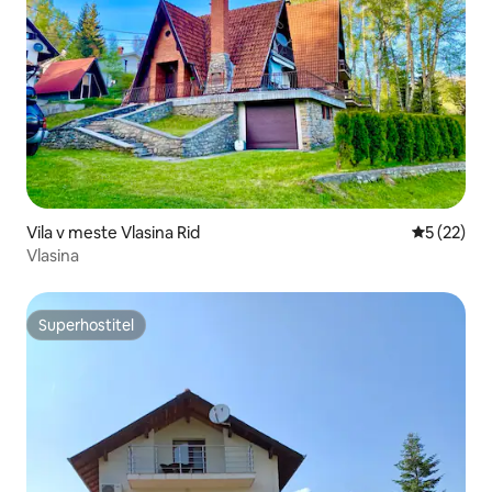
Vila v meste Vlasina Rid
Priemerné 
5 (22)
Vlasina
Superhostiteľ
Superhostiteľ