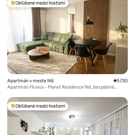
Obľúbené medzi hosťami
Najobľúbenejšie medzi hosťami
Apartmán v meste Niš
Priemerné 
5 (10)
Apartmán Fluvius – Planet Residence Niš, bezplatné
parkovanie
Obľúbené medzi hosťami
Najobľúbenejšie medzi hosťami