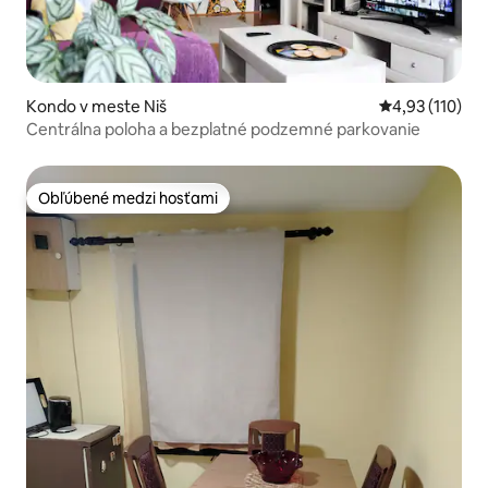
Kondo v meste Niš
Priemerné oho
4,93 (110)
Centrálna poloha a bezplatné podzemné parkovanie
Obľúbené medzi hosťami
Obľúbené medzi hosťami