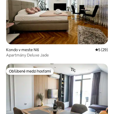
Kondo v meste Niš
Priemerné 
5 (29)
Apartmány Deluxe Jade
Obľúbené medzi hosťami
Obľúbené medzi hosťami