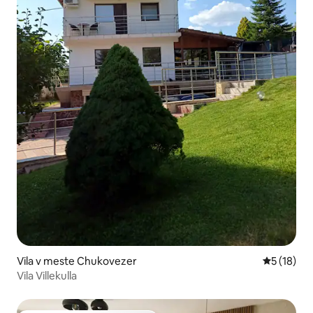
Vila v meste Chukovezer
Priemerné 
5 (18)
Vila Villekulla