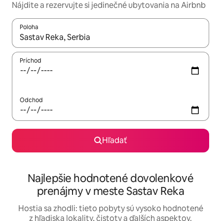
Nájdite a rezervujte si jedinečné ubytovania na Airbnb
Poloha
Keď budú výsledky k dispozícii, môžete si ich prechádzať pom
Príchod
Odchod
Hľadať
Najlepšie hodnotené dovolenkové
prenájmy v meste Sastav Reka
Hostia sa zhodli: tieto pobyty sú vysoko hodnotené
z hľadiska lokality, čistoty a ďalších aspektov.