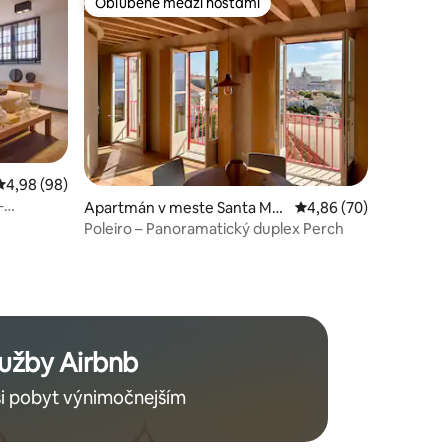
Obľúbené medzi hosťami
Obľúbené medzi hosťami
dnotení: 9
Priemerné ohodnotenie 4,98 z 5, počet hodnotení: 98
4,98 (98)
–
Apartmán v meste Santa Mar
Priemerné ohodnotenie
4,86 (70)
ia Maior
Poleiro – Panoramatický duplex Perch
lužby Airbnb
si pobyt výnimočnejším