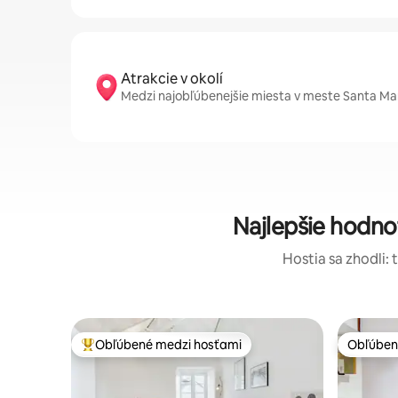
Atrakcie v okolí
Medzi najobľúbenejšie miesta v meste Santa Mari
Najlepšie hodn
Hostia sa zhodli: 
Obľúbené medzi hosťami
Obľúben
Najobľúbenejšie medzi hosťami
Obľúben