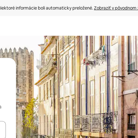
iektoré informácie boli automaticky preložené. 
Zobraziť v pôvodnom 
a
rechádzať pomocou klávesov so šípkami nahor a nadol alebo ich pres