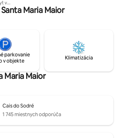
yt v
Santa Maria Maior
 a
ru s
hľadom na
nedávno
má všetko
a skvelý
udete v
é parkovanie
miesto pre
Klimatizácia
o v objekte
a Maria Maior
Cais do Sodré
1 745 miestnych odporúča