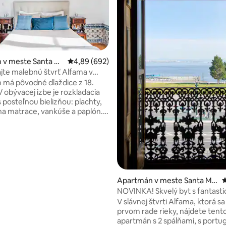
4,97 z 5, počet hodnotení: 521
 v meste Santa M
Priemerné ohodnotenie 4,89 z 5, počet hodno
4,89 (692)
te malebnú štvrť Alfama v
 byte
má pôvodné dlaždice z 18.
V obývacej izbe je rozkladacia
 posteľnou bielizňou: plachty,
ce, vankúše a paplón.
, fľaškovú vodu, základné
ky pre deti. Hostia môžu
kých častiach bývania Hosťom
pozícii do 24.00 hod., aby som
 akejkoľvek situácii, ktorú
e sa
 a Largos - malé námestia štvrte
Apartmán v meste Santa Ma
P
ušu mesta, ktoré prežilo
ria Maior
NOVINKA! Skvelý byt s fantast
nie v roku 1755. Dom sa
výhľadom na rieku v Alfame
V slávnej štvrti Alfama, ktorá sa
 blízkosti stravovania, barov,
prvom rade rieky, nájdete tento krásny
v, hradu São Jorge, Sé do
apartmán s 2 spálňami, s portu