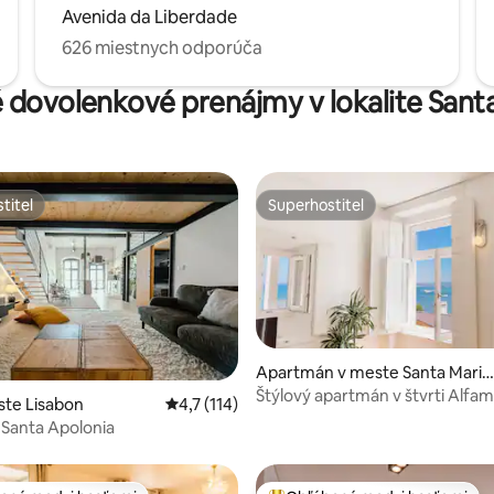
Avenida da Liberdade
626 miestnych odporúča
é dovolenkové prenájmy v lokalite Sant
titeľ
Superhostiteľ
titeľ
Superhostiteľ
Apartmán v meste Santa Maria
Maior
Štýlový apartmán v štvrti Alfam
 4,88 z 5, počet hodnotení: 92
ste Lisabon
Priemerné ohodnotenie 4,7 z 5, počet hodn
4,7 (114)
na rieku pri Sé
t Santa Apolonia