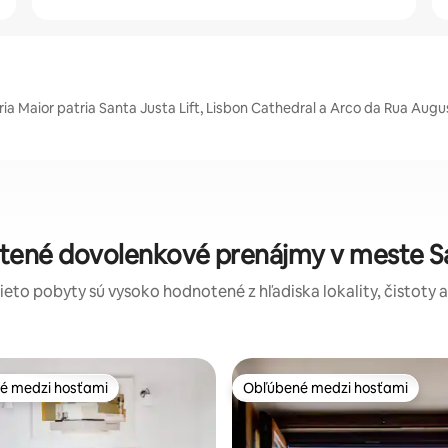
a Maior patria Santa Justa Lift, Lisbon Cathedral a Arco da Rua Augu
otené dovolenkové prenájmy v meste Sa
tieto pobyty sú vysoko hodnotené z hľadiska lokality, čistoty 
é medzi hosťami
Obľúbené medzi hosťami
é medzi hosťami
Obľúbené medzi hosťami