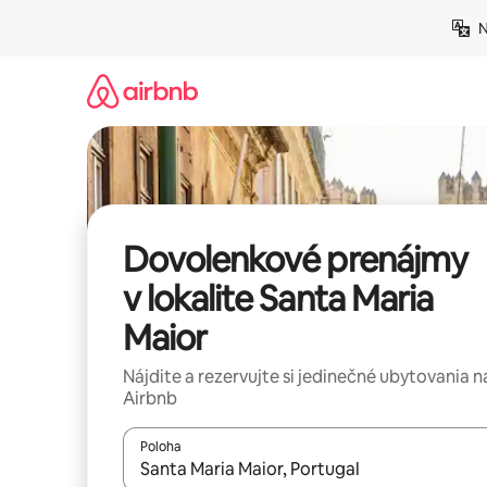
Preskočiť
N
na
obsah.
Dovolenkové prenájmy
v lokalite Santa Maria
Maior
Nájdite a rezervujte si jedinečné ubytovania n
Airbnb
Poloha
Keď budú výsledky k dispozícii, môžete si ich p