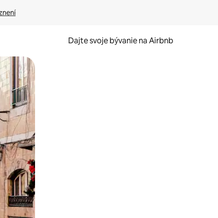
znení
Dajte svoje bývanie na Airbnb
kúmať pomocou dotykových gest či potiahnutia prstom.