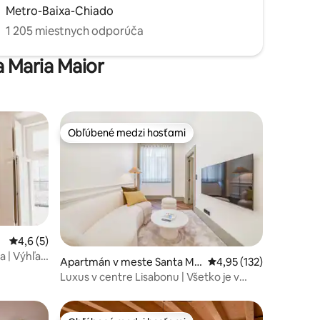
Metro-Baixa-Chiado
1 205 miestnych odporúča
a Maria Maior
Obľúbené medzi hosťami
Obľúbené medzi hosťami
Priemerné ohodnotenie 4,6 z 5, počet hodnotení: 5
4,6 (5)
a | Výhľad
otení: 114
Apartmán v meste Santa Ma
Priemerné ohodnotenie
4,95 (132)
ria Maior
Luxus v centre Lisabonu | Všetko je v
pešej vzdialenosti