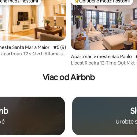
ené medzi hosťami
Obľúbené medzi hosťami
enejšie medzi hosťami
Najobľúbenejšie medzi hosťami
este Santa Maria Maior
Priemerné ohodnotenie 5 z 5, počet ho
5 (9)
 apartmán T2 v štvrti Alfama s
4,82 z 5, počet hodnotení: 186
Apartmán v meste São Paulo
ou záhradou a výhľadom na
Libest Ribeira 12-Time Out Mkt 
ELEGANTE E MODERNO
Viac od Airbnb
bnb
S
vé
Urobte 