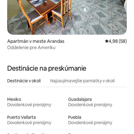
Apartmán v meste Arandas
Priemerné oho
4,98 (58)
Oddelenie pre Ameriku
Destinácie na preskúmanie
Destinácie v okolí
Najzaujímavejšie pamiatky v okolí
Mexiko
Guadalajara
Dovolenkové prenájmy
Dovolenkové prenájmy
Puerto Vallarta
Puebla
Dovolenkové prenájmy
Dovolenkové prenájmy