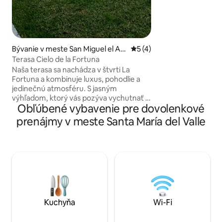
tanto para visitas
prolongadas.
Bývanie v meste San Miguel el Alt
Priemerné ohodnotenie 5 z
5 (4)
o
Terasa Cielo de la Fortuna
Naša terasa sa nachádza v štvrti La
Fortuna a kombinuje luxus, pohodlie a
jedinečnú atmosféru. S jasným
výhľadom, ktorý vás pozýva vychutnať si
Obľúbené vybavenie pre dovolenkové
oblohu, dizajnom v modrých tónoch,
ktorý vyjadruje sviežosť a harmóniu, a
prenájmy v meste Santa María del Valle
naším pohodlným bazénom je každý kút
navrhnutý tak, aby vám poskytol
jedinečné chvíle. Vychutnajte si luxusné
izby, otvorené priestory a dokonalé
prostredie na špeciálne podujatia alebo
krátke výlety. V Cielo de la Fortuna sa
zastaví čas a zážitok sa zintenzívni.
Kuchyňa
Wi-Fi