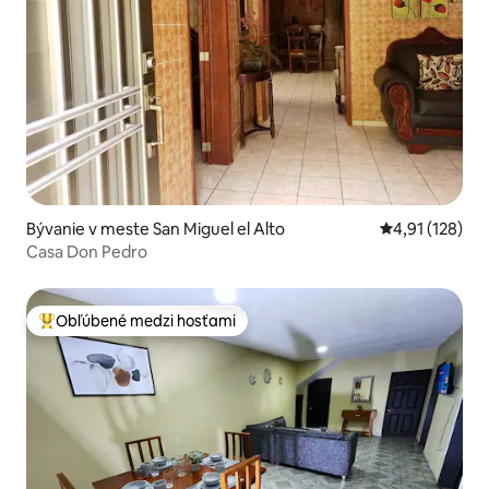
Bývanie v meste San Miguel el Alto
Priemerné oho
4,91 (128)
Casa Don Pedro
Obľúbené medzi hosťami
Najobľúbenejšie medzi hosťami