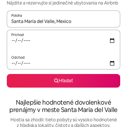
Nájdite a rezervujte si jedinečné ubytovania na Airbnb
Poloha
Keď budú výsledky k dispozícii, môžete si ich prechádzať pom
Príchod
Odchod
Hľadať
Najlepšie hodnotené dovolenkové
prenájmy v meste Santa María del Valle
Hostia sa zhodli: tieto pobyty sú vysoko hodnotené
z hľadiska lokality, čistoty a ďalších aspektov.