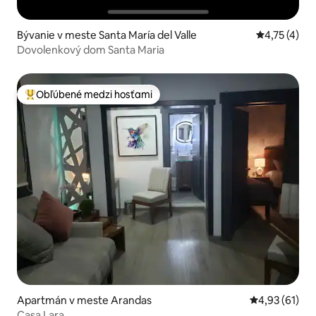
Bývanie v meste Santa María del Valle
Priemerné o
4,75 (4)
Dovolenkový dom Santa Maria
Obľúbené medzi hosťami
Najobľúbenejšie medzi hosťami
Apartmán v meste Arandas
Priemerné oho
4,93 (61)
Casa Lara