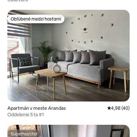
Obľúbené medzi hosťami
Obľúbené medzi hosťami
Apartmán v meste Arandas
Priemerné oho
4,98 (40)
Oddelenie 5 ta #1
Superhostiteľ
Superhostiteľ