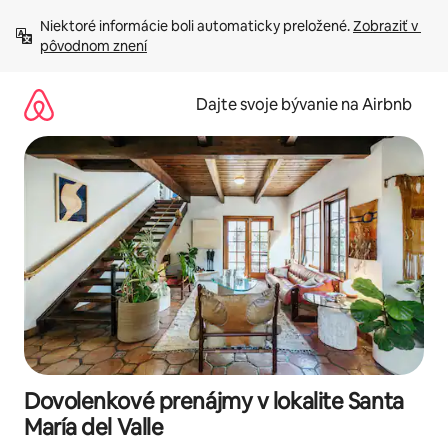
Preskočiť
Niektoré informácie boli automaticky preložené. 
Zobraziť v 
na
pôvodnom znení
obsah.
Dajte svoje bývanie na Airbnb
Dovolenkové prenájmy v lokalite Santa
María del Valle