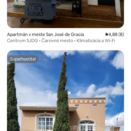
Apartmán v meste San José de Gracia
Priemerné oh
4,88 (8)
Centrum SJDG • Čarovné mesto • Klimatizácia a Wi-Fi
Superhostiteľ
Superhostiteľ