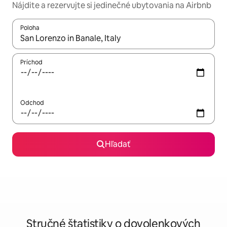
Nájdite a rezervujte si jedinečné ubytovania na Airbnb
Poloha
Keď budú výsledky k dispozícii, môžete si ich prechádzať pom
Príchod
Odchod
Hľadať
Stručné štatistiky o dovolenkových