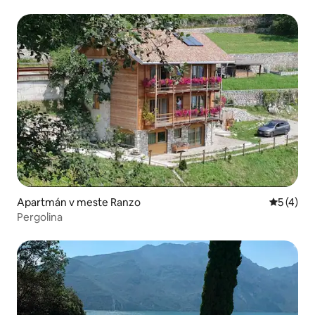
Apartmán v meste Ranzo
Priemerné
5 (4)
Pergolina