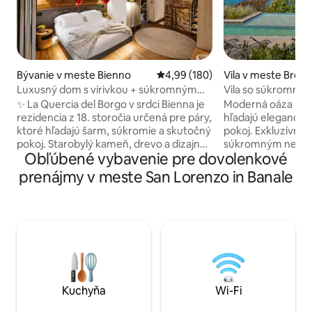
Bývanie v meste Bienno
Priemerné ohodnotenie 4,99 z 5
4,99 (180)
Vila v meste Bren
Luxusný dom s vírivkou + súkromným
Vila so súkromný
SPA + výhľadom na Alpy
Gardské jazero
✨ La Quercia del Borgo v srdci Bienna je
Moderná oáza určen
rezidencia z 18. storočia určená pre páry,
hľadajú eleganciu,
ktoré hľadajú šarm, súkromie a skutočný
pokoj. Exkluzívna 
pokoj. Starobylý kameň, drevo a dizajn
súkromným neko
Obľúbené vybavenie pre dovolenkové
sprevádzajú súkromné SPA len pre vás s
súkromnou sauno
vírivkou, fínskou saunou a výhľadom na
výhľadom na jazero
prenájmy v meste San Lorenzo in Banale
Alpy. 🛏️ Apartmán s veľkou manželskou
ktorí chcú nekomp
posteľou a vlastnou kúpeľňou, 📺 75-
relax, s možnosťou
palcová inteligentná TV, 🛋️ Rozkladacia
vďaka 2 ďalším l
pohovka, Remeselná 🍷 kuchyňa a vínna
priestore. Mimori
pivnica 🌄 Strešný Rýchle 📶 Wi-Fi ❤️
priestor: krytá te
Ideálne na výročia, romantické výlety a
kútom, ktorá je v
wellness víkendy v autentickej dedine,
priestoru ideálna n
na ktoré nikdy nezabudnete.
vonkajšieho prostr
najhorúcejších ho
Kuchyňa
Wi-Fi