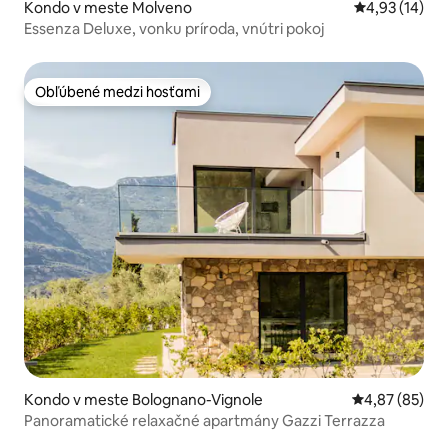
Kondo v meste Molveno
Priemerné oho
4,93 (14)
Essenza Deluxe, vonku príroda, vnútri pokoj
Obľúbené medzi hosťami
Obľúbené medzi hosťami
Kondo v meste Bolognano-Vignole
Priemerné oho
4,87 (85)
Panoramatické relaxačné apartmány Gazzi Terrazza