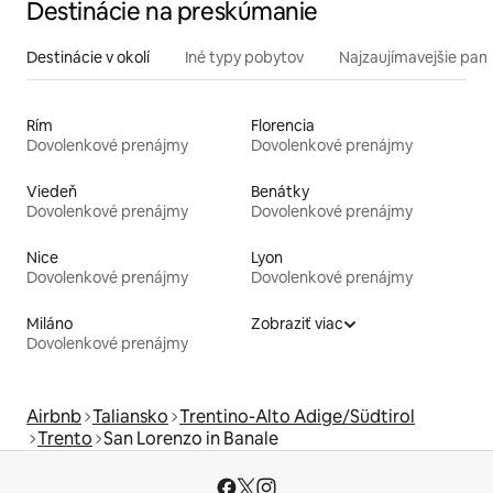
Destinácie na preskúmanie
Destinácie v okolí
Iné typy pobytov
Najzaujímavejšie pami
Rím
Florencia
Dovolenkové prenájmy
Dovolenkové prenájmy
Viedeň
Benátky
Dovolenkové prenájmy
Dovolenkové prenájmy
Nice
Lyon
Dovolenkové prenájmy
Dovolenkové prenájmy
Miláno
Zobraziť viac
Dovolenkové prenájmy
Airbnb
Taliansko
Trentino-Alto Adige/Südtirol
Trento
San Lorenzo in Banale