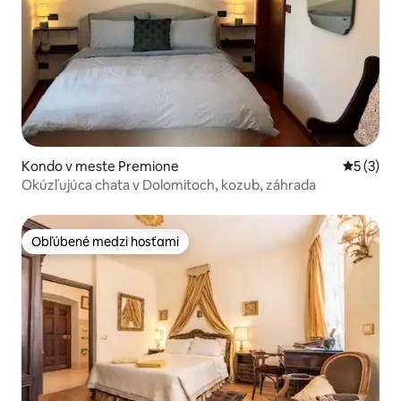
Kondo v meste Premione
Priemerné
5 (3)
Okúzľujúca chata v Dolomitoch, kozub, záhrada
Obľúbené medzi hosťami
Obľúbené medzi hosťami