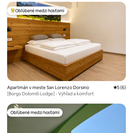
Obľúbené medzi hosťami
Najobľúbenejšie medzi hosťami
Apartmán v meste San Lorenzo Dorsino
Priemerné
5 (6)
[Borgo Dolomiti Lodge] - Výhľad a komfort
Obľúbené medzi hosťami
Obľúbené medzi hosťami