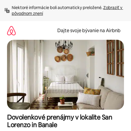
Preskočiť
Niektoré informácie boli automaticky preložené. 
Zobraziť v 
na
pôvodnom znení
obsah.
Dajte svoje bývanie na Airbnb
Dovolenkové prenájmy v lokalite San
Lorenzo in Banale