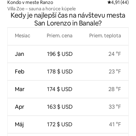
Kondo v meste Ranzo
Priemerné oho
4,91 (44)
Villa Zoe – sauna a horúce kúpele
Kedy je najlepší čas na návštevu mesta
San Lorenzo in Banale?
Mesiac
Priem. cena
Priem. teplota
Jan
196 $ USD
24 °F
Feb
178 $ USD
23 °F
Mar
174 $ USD
28 °F
Apr
163 $ USD
33 °F
Máj
172 $ USD
41 °F