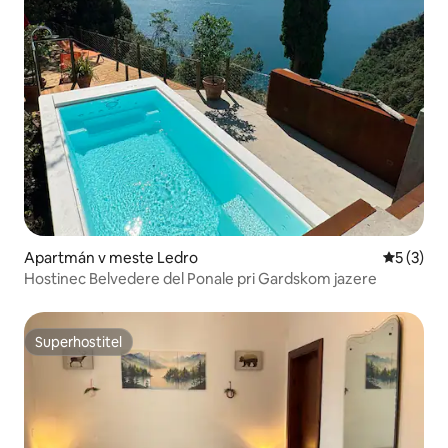
Apartmán v meste Ledro
Priemerné
5 (3)
Hostinec Belvedere del Ponale pri Gardskom jazere
Superhostiteľ
Superhostiteľ