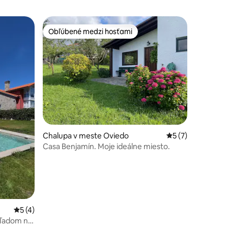
Obľúbené medzi hosťami
Obľúbené medzi hosťami
notení: 16
Chalupa v meste Oviedo
Priemerné ohodno
5 (7)
Casa Benjamín. Moje ideálne miesto.
Priemerné ohodnotenie 5 z 5, počet hodnotení: 4
5 (4)
hľadom na