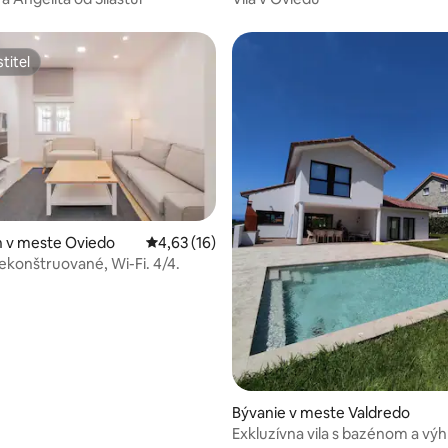
titeľ
titeľ
nie 5 z 5, počet hodnotení: 28
 v meste Oviedo
Priemerné ohodnotenie 4,63 z 5, počet hod
4,63 (16)
rekonštruované, Wi-Fi. 4/4.
Bývanie v meste Valdredo
Exkluzívna vila s bazénom a vý