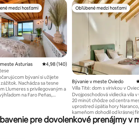
ené medzi hosťami
Obľúbené medzi hosťami
enejšie medzi hosťami
Obľúbené medzi hosťami
 meste Asturias
Priemerné ohodnotenie 4,98 z 5, počet hodno
4,98 (140)
tese
4,98 z 5, počet hodnotení: 244
čarujúcom bývaní si užijete
Bývanie v meste Oviedo
P
 zážitok. Nachádza sa tesne
Villa Tité: dom s vírivkou v Ovie
m Llumeres s privilegovaným a
Dvojposchodová vidiecka vila v
výhľadom na Faro Peñas,
20 minút chôdze od centra mes
ľkého záujmu a dopytu v
uprostred úpätia hory Naranco,
ve Astúrie. Pozostáva z
kameňom dohodil od krásnej fí
ej obývacej izby a plne
bavenie pre dovolenkové prenájmy v 
trate. Novo zrekonštruovaný 
 kuchyne, dvoch terás (obe s
veľkou vírivkou v izbe a veľkou 
na more), kúpeľne s toaletou,
pohodlnou manželskou posteľo
 zóny a veľmi veľkej spálne s
ktorej bude Váš pobyt jedinečn
anou vaňou a neuveriteľným