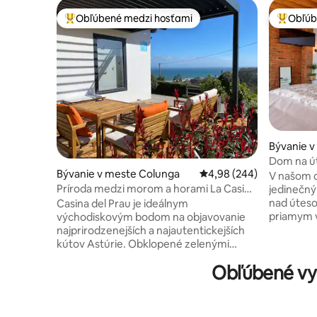
Obľúbené medzi hosťami
Obľúb
Najobľúbenejšie medzi hosťami
Najobľúb
Bývanie v
Dom na ú
Bývanie v meste Colunga
Priemerné ohodnotenie 
4,98 (244)
V našom o
Príroda medzi morom a horami La Casina
jedinečný
del Prau
nad úteso
Casina del Prau je ideálnym
priamym 
východiskovým bodom na objavovanie
miesto ve
najprirodzenejších a najautentickejších
kniežatst
kútov Astúrie. Obklopené zelenými
priestrann
lúkami a veľmi blízko mora, je ideálne pre
Obľúbené vy
vybavenej
milovníkov pešej turistiky, surfovania a
výhľadom 
miestnej kuchyne, s rýchlym prístupom
relaxačnej
na pláže a veľkolepé trasy. O niekoľko
integrov
minút nájdete Jurassic Museum of