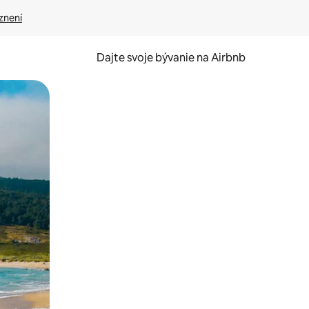
znení
Dajte svoje bývanie na Airbnb
kúmať pomocou dotykových gest či potiahnutia prstom.