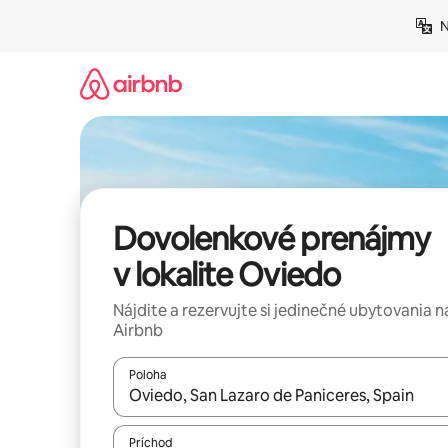
Preskočiť
N
na
obsah.
Dovolenkové prenájmy
v lokalite Oviedo
Nájdite a rezervujte si jedinečné ubytovania n
Airbnb
Poloha
Keď budú výsledky k dispozícii, môžete si ich p
Príchod