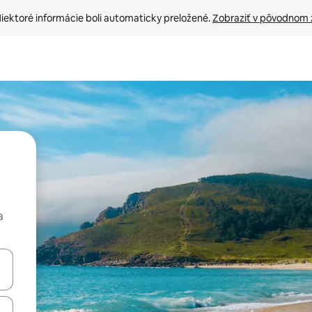
iektoré informácie boli automaticky preložené. 
Zobraziť v pôvodnom 
a
rechádzať pomocou klávesov so šípkami nahor a nadol alebo ich pres