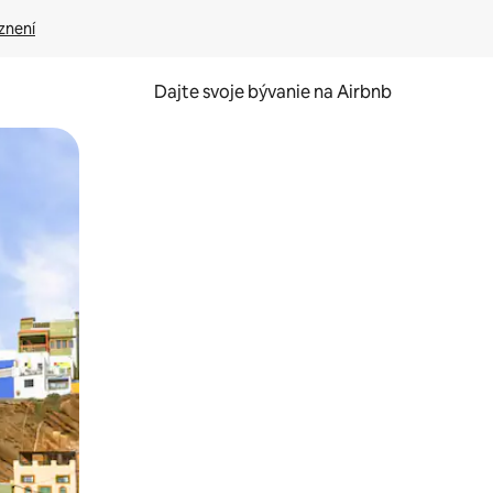
znení
Dajte svoje bývanie na Airbnb
kúmať pomocou dotykových gest či potiahnutia prstom.