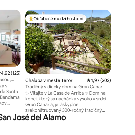
Apartmán
Obľúbené medzi hosťami
Superho
Najobľúbenejšie medzi hosťami
Superho
Tento lof
nekoneč
sa svetlo
svojimi p
exkluzívn
ubytovani
Veľký obl
priestor 
riemerné ohodnotenie 4,92 z 5, počet hodnotení: 125
4,92 (125)
nekonečný
asou,
otení: 123
Chalupa v meste Teror
Priemerné ohodnotenie 
4,97 (202)
odpočink
za v
nachádza
Tradičný vidiecky dom na Gran Canarii
 de Santa
zvukom v
✨ Vitajte v La Casa de Arriba ✨ Dom na
ka Bandama
farbami 
kopci, ktorý sa nachádza vysoko v srdci
íkov
Gran Canaria, je láskyplne
 priateľmi.
zrekonštruovaný 300-ročný tradičný
u bazénu,
San José del Alamo
kanársky dom s úchvatnými výhľadmi na
ov od
obzor, kde sa leskne more, a smerom k
a golfové
najvyššiemu vrcholu ostrova s výhľadom
na pokojnú dedinu Arbejales. Tento