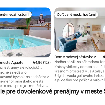
ené medzi hosťami
Obľúbené medzi hosťami
enejšie medzi hosťami
Obľúbené medzi hosťami
nie 5 z 5, počet hodnotení: 17
Dom v radovej zástavbe v m
P
este Santa Brígida
Nádherná vila so záhradnou ter
v meste Agaete
Priemerné ohodnotenie 4,96 z 5, počet hodn
4,96 (123)
Roquete B
Krásny vidiecky dom sa nachád
priestranný a ekologický
krásnom prostredí v La Atalaya
ový dom
nečné a nedávno
Brigida, vedľa golfového ihris
uované bývanie sa nachádza v
a je ideálny pre peších a milovn
dherného kanárskeho mesta
prírody, na únik s rodinou alebo
e to oáza pokoja s množstvom
Máte tiež prístup k spoločném
e pre dovolenkové prenájmy v meste 
iestoru, miestnych rastlín a
ktorý sa nachádza asi 150 metr
nergie. Pohodlne sa v ňom
domu. Supermarkety, obchody 
vať až 8 hostí, ktorí si chcú
ihrisko sú v blízkosti vily. Odporúča sa
 a objaviť miestne