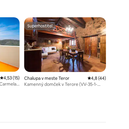
Superhostiteľ
Superhostiteľ
otení: 73
Priemerné ohodnotenie 4,53 z 5, počet hodnotení: 15
4,53 (15)
Chalupa v meste Teror
Priemerné ohodnoten
4,8 (44)
 Carmela
Kamenný domček v Terore (VV-35-1-
0017862)