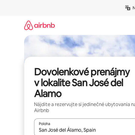
Preskočiť
N
na
obsah.
Dovolenkové prenájmy
v lokalite San José del
Alamo
Nájdite a rezervujte si jedinečné ubytovania n
Airbnb
Poloha
Keď budú výsledky k dispozícii, môžete si ich p