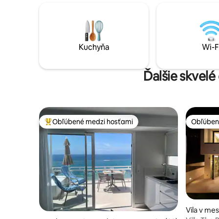
pomôžem, pričom plne rešpektujem
zaujímavos
vaše súkromie. Ideálne pre rodiny alebo
Tamadaba,
priateľov, ktorí hľadajú pokojný,
mnohých n
ekologický oddych, kde sa čas spomaľuje
Môžete spa
a odohrávajú sa skutočné momenty.
alebo sa 
Kuchyňa
Wi-F
uličkách 
Ďalšie skvelé
Obľúbené medzi hosťami
Obľúben
Najobľúbenejšie medzi hosťami
Obľúben
Vila v me