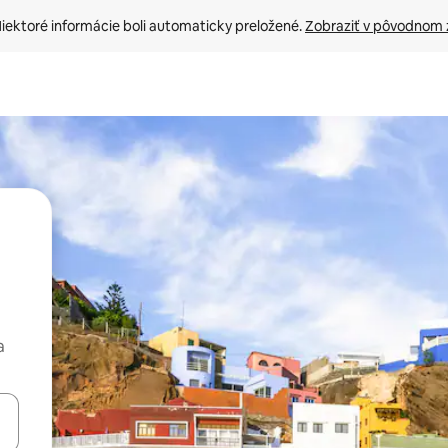
iektoré informácie boli automaticky preložené. 
Zobraziť v pôvodnom 
a
rechádzať pomocou klávesov so šípkami nahor a nadol alebo ich pres