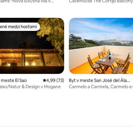
Palms *Nová luxusná vila v
Cavehouse The Cortijo Balcony
nie 5 z 5, počet hodnotení: 30
s*
ené medzi hosťami
enejšie medzi hosťami
 4,96 z 5, počet hodnotení: 28
 meste El Sao
Priemerné ohodnotenie 4,99 z 5, počet hodn
4,99 (73)
Byt v meste San José del Ála
mo
aiso/Natur & Design v Mogane
Carmelo a Carmela, Carmelo a
4