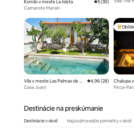
Villa The 
Kondo v meste La Isleta
Priemerné ohodnote
5 (30)
Melonera
Camarote Marsin
Obľúb
Najobľúb
Vila v meste Las Palmas de Gr
Priemerné ohodnotenie
4,96 (28)
Chalupa v
an Canaria
Casa Juani
Finca-Par
Destinácie na preskúmanie
Destinácie v okolí
Najzaujímavejšie pamiatky v okolí