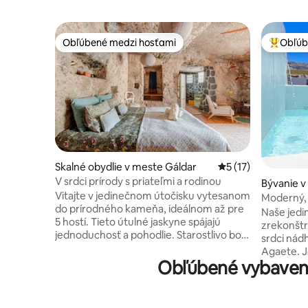
Obľúbené medzi hosťami
Obľúb
Obľúbené medzi hosťami
Najobľúb
Skalné obydlie v meste Gáldar
Priemerné ohodnote
5 (17)
V srdci prírody s priateľmi a rodinou
Bývanie 
Vitajte v jedinečnom útočisku vytesanom
Moderný, 
do prírodného kameňa, ideálnom až pre
dovolenk
Naše jedi
5 hostí. Tieto útulné jaskyne spájajú
zrekonštr
jednoduchosť a pohodlie. Starostlivo boli
srdci ná
obnovené pomocou prírodných
Agaete. J
materiálov, aby ponúkli pokojný oddych.
Obľúbené vybaveni
svetla, pr
Vychutnajte si čerstvý vzduch, pokojné
krásnej e
noci a možnosť znovu sa spojiť s
môže ubyto
prírodou. Bývam neďaleko a rád vám
oddýchnuť