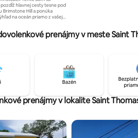
pozdĺž hlavnej cesty tesne pod
 Brimstone Hill a ponúka
výhľad na oceán priamo z vašej
Tento dom má 7 spální (s
ciou), 3 kúpeľne, práčovňu, plne
ovolenkové prenájmy v meste Saint Th
kuchyňu, obývaciu izbu a
elý objekt je oplotený a je tu
miesta na parkovanie a
hranie pre deti. Užite si
imo domova so zvukom
ď v noci spíte.
Bezplatn
i
Bazén
priam
nkové prenájmy v lokalite Saint Thomas