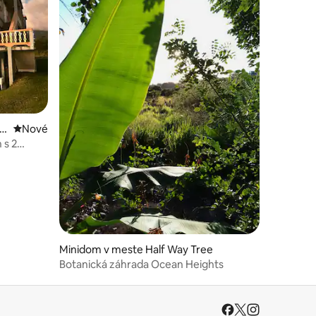
ow
Nové ubytovanie
Nové
 s 2
dnotení: 6
Minidom v meste Half Way Tree
Botanická záhrada Ocean Heights