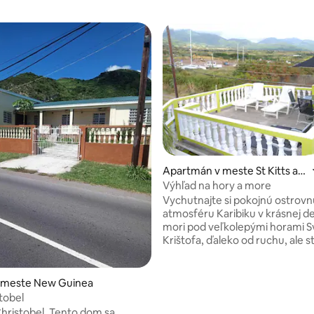
Apartmán v meste St Kitts an
d Nevis
Výhľad na hory a more
Vychutnajte si pokojnú ostrovn
atmosféru Karibiku v krásnej de
mori pod veľkolepými horami 
Krištofa, ďaleko od ruchu, ale st
blízkosti hlavného mesta Basse
minút jazdy autobusom pozdĺž
pobrežia). Nachádza sa vedľa pr
v meste New Guinea
Kitts Marina, kde môžete vysuši
tobel
loď.
obel. Tento dom sa