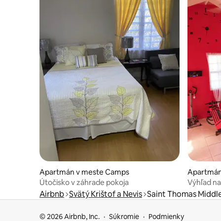
Apartmán v meste Camps
Apartmán 
Nevis
Útočisko v záhrade pokoja
Výhľad na
Airbnb
Svätý Krištof a Nevis
Saint Thomas Middle 
© 2026 Airbnb, Inc.
Súkromie
Podmienky