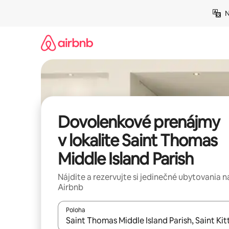
Preskočiť
N
na
obsah.
Dovolenkové prenájmy
v lokalite Saint Thomas
Middle Island Parish
Nájdite a rezervujte si jedinečné ubytovania n
Airbnb
Poloha
Keď budú výsledky k dispozícii, môžete si ich p