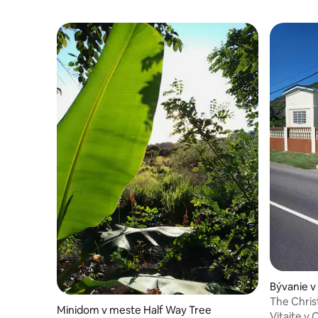
Bývanie 
The Chris
Minidom v meste Half Way Tree
Vitajte v Christ