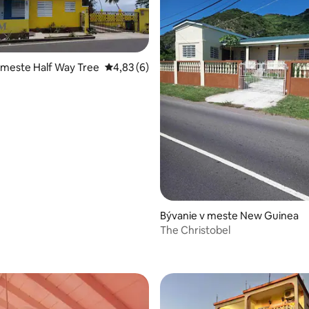
 meste Half Way Tree
Priemerné ohodnotenie 4,83 z 5, počet ho
4,83 (6)
Bývanie v meste New Guinea
The Christobel