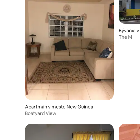
Bývanie v
The M
Apartmán v meste New Guinea
Boatyard View