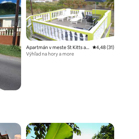
dnotení: 6
Apartmán v meste St Kitts an
Priemerné ohodnoteni
4,48 (31)
d Nevis
Výhľad na hory a more