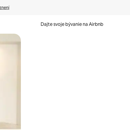
znení
Dajte svoje bývanie na Airbnb
kúmať pomocou dotykových gest či potiahnutia prstom.