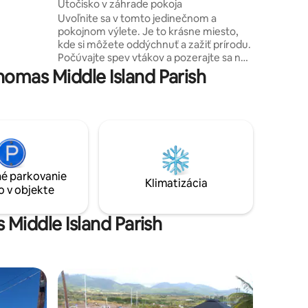
Nevis
Útočisko v záhrade pokoja
Výhľad n
Uvoľnite sa v tomto jedinečnom a
Enjoy the
pokojnom výlete. Je to krásne miesto,
Caribbean
kde si môžete oddýchnuť a zažiť prírodu.
under th
Počúvajte spev vtákov a pozerajte sa na
Kitts, aw
krásnu záhradu s rozkvitnutými kvetmi,
to the ca
omas Middle Island Parish
zatiaľ čo si popíjate kávu pod stromom
along the
chlebovníka alebo čítate knihu pod
Marina.
mangovníkom.
é parkovanie
Klimatizácia
o v objekte
 Middle Island Parish