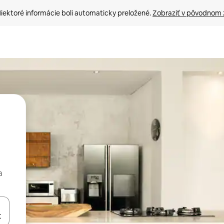
iektoré informácie boli automaticky preložené. 
Zobraziť v pôvodnom 
a
rechádzať pomocou klávesov so šípkami nahor a nadol alebo ich pres