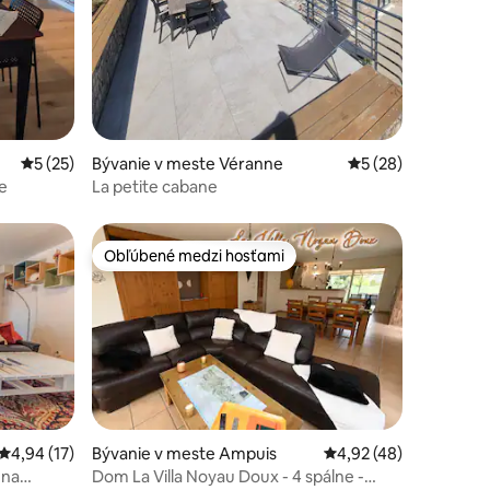
Priemerné ohodnotenie 5 z 5, počet hodnotení: 25
5 (25)
Bývanie v meste Véranne
Priemerné ohodnot
5 (28)
e
La petite cabane
Obľúbené medzi hosťami
Obľúbené medzi hosťami
otení: 79
Priemerné ohodnotenie 4,94 z 5, počet hodnotení: 17
4,94 (17)
Bývanie v meste Ampuis
Priemerné ohodnoteni
4,92 (48)
 na
Dom La Villa Noyau Doux - 4 spálne -