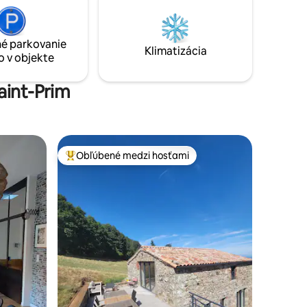
ero,
 obchody v
ence.
é parkovanie
Klimatizácia
o v objekte
aint-Prim
Obľúbené medzi hosťami
Najobľúbenejšie medzi hosťami
notení: 33