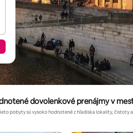
odnotené dovolenkové prenájmy v mest
tieto pobyty sú vysoko hodnotené z hľadiska lokality, čistoty 