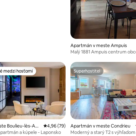
Apartmán v meste Ampuis
Malý 1881 Ampuis centrum obc
é medzi hosťami
Superhostiteľ
é medzi hosťami
Superhostiteľ
ste Boulieu-lès-Ann
Priemerné ohodnotenie 4,96 z 5, počet hodn
4,96 (79)
Apartmán v meste Condrieu
4,94 z 5, počet hodnotení: 115
partmán a kúpele - Laponsko
Moderný a starý T2 s výhľadom