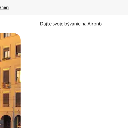
znení
Dajte svoje bývanie na Airbnb
kúmať pomocou dotykových gest či potiahnutia prstom.