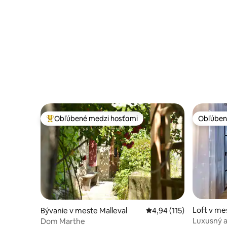
Obľúbené medzi hosťami
Obľúben
Najobľúbenejšie medzi hosťami
Obľúben
Loft v me
Bývanie v meste Malleval
Priemerné ohodnotenie 
4,94 (115)
onay
Luxusný a
Dom Marthe