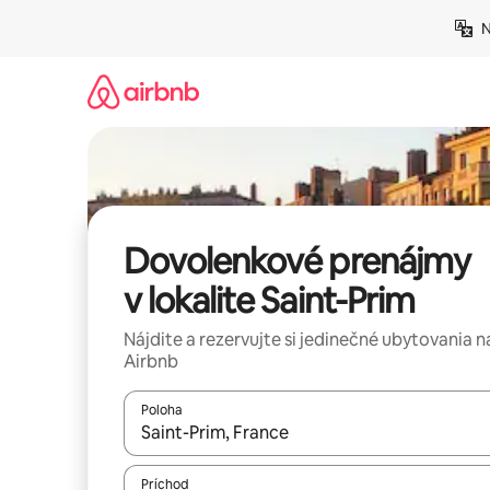
Preskočiť
N
na
obsah.
Dovolenkové prenájmy
v lokalite Saint-Prim
Nájdite a rezervujte si jedinečné ubytovania n
Airbnb
Poloha
Keď budú výsledky k dispozícii, môžete si ich p
Príchod