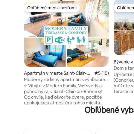
Obľúbené medzi hosťami
Obľúben
Obľúbené medzi hosťami
Obľúben
Bývanie 
ballan
Dom s ter
Apartmán v meste Saint-Clair-du
Priemerné ohodnote
5 (10)
neďaleko
Uprostred
-Rhône
Moderný rodinný apartmán s výhľadom
(Condrieu
na Pilat – klimatizácia a parkovanie
môžete vy
⭐ Vitajte v Modern Family, Váš svetlý a
NOVINKA
terasou a
pohodlný raj v Saint-Clair-du-Rhône 🌿
pohodlné 
Od chvíle, keď otvoríte dvere, pocítite
izba a pl
upokojujúcu atmosféru tohto miesta
Obľúbené vyba
s priateľm
navrhnutého len pre vás. Postele
diaľku. Wi
veľkosti King, ktoré by sa hodili aj do tých
vhodné na
najlepších hotelov, slnečná terasa s
parkovani
výhľadom na pohorie Pilat, útulná
Po dni st
obývacia zóna, plne vybavená kuchyňa