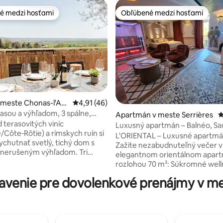
é medzi hosťami
Obľúbené medzi hosťami
é medzi hosťami
Obľúbené medzi hosťami
v meste Chonas-l'Am
Priemerné ohodnotenie 4,91 z 5, počet hod
4,91 (46)
asou a výhľadom, 3 spálne,
Apartmán v meste Serrières
P
nie 5 z 5, počet hodnotení: 10
 Viedne
 terasovitých viníc
Luxusný apartmán – Balnéo, Sa
/Côte‑Rôtie) a rímskych ruín si
Súkromný Hammam
L'ORIENTAL – Luxusné apartm
chutnať svetlý, tichý dom s
Zažite nezabudnuteľný večer 
 nerušeným výhľadom. Tri
elegantnom orientálnom apar
spálne, veľká, útulná obývacia
rozlohou 70 m²: Súkromné wellness,
ne vybavená kuchyňa na pobyty
vírivka, sauna, dvojitá sprchová
venie pre dovolenkové prenájmy v me
i, rodinou alebo pri práci na
hammam difúzorom, masážne k
-Fi (pripojenie 4G), priestory
stôl, videoprojektor, hviezdna 
 tichú prácu, súkromné
rafinovaná výzdoba. Užite si r
e a samoobslužné ubytovanie.
a relaxačnú atmosféru, úplné 
rávenom vo Vienne, na koncerte
magické chvíle vo dvojici. V okolí