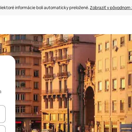
iektoré informácie boli automaticky preložené. 
Zobraziť v pôvodnom 
a
rechádzať pomocou klávesov so šípkami nahor a nadol alebo ich pres