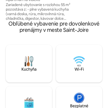
sa v srdci Meuse v
Zariadené ubytovanie s rozlohou 55 m²
stredne veľkých mi
pozostáva z: - plne vybavená kuchyňa
Barrois a Commerc
(varná doska, rúra, mikrovlnná rúra,
Saint Dizier a nak
chladnička, digestor, kávovar dolce
akýchkoľvek otáz
Obľúbené vybavenie pre dovolenkové
gusto, riad, vysávač...); - Obývacia
dispozícii
izba/obývacia izba: pohovka/posteľ,
prenájmy v meste Saint-Joire
konferenčný stolík, televízor,
spoločenský stôl a stoličky - kúpeľňa s
práčkou, 1 umývadlo, sprcha; -spálňa s
posteľou, písacím stolom a šatníkmi, - a
jedno WC. Uzavreté parkovacie miesto,
jeden vonkajší priestor: trávnik Posteľná
bielizeň a uteráky sú zahrnuté v cene
ubytovania.
Kuchyňa
Wi-Fi
Bezplatné