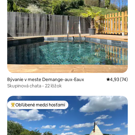
Bývanie v meste Demange-aux-Eaux
Priemerné oho
4,93 (74)
Skupinová chata - 22 lôžok
Obľúbené medzi hosťami
Najobľúbenejšie medzi hosťami