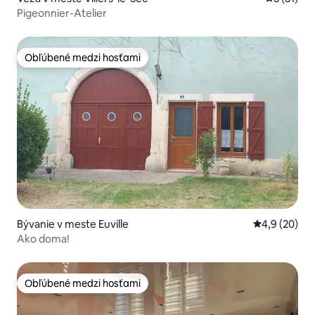
Pigeonnier-Atelier
Obľúbené medzi hosťami
Obľúbené medzi hosťami
Bývanie v meste Euville
Priemerné oh
4,9 (20)
Ako doma!
Obľúbené medzi hosťami
Obľúbené medzi hosťami