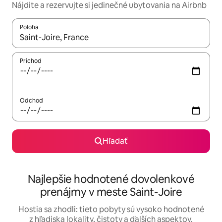
Nájdite a rezervujte si jedinečné ubytovania na Airbnb
Poloha
Keď budú výsledky k dispozícii, môžete si ich prechádzať pom
Príchod
Odchod
Hľadať
Najlepšie hodnotené dovolenkové
prenájmy v meste Saint-Joire
Hostia sa zhodli: tieto pobyty sú vysoko hodnotené
z hľadiska lokality, čistoty a ďalších aspektov.