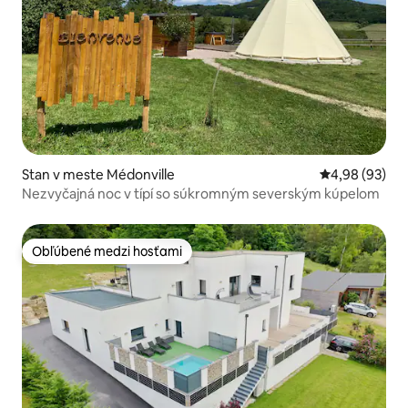
Stan v meste Médonville
Priemerné oho
4,98 (93)
Nezvyčajná noc v típí so súkromným severským kúpelom
Obľúbené medzi hosťami
Obľúbené medzi hosťami