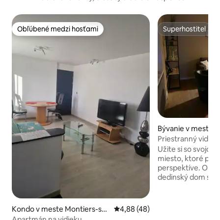
Obľúbené medzi hosťami
Superhostiteľ
Obľúbené medzi hosťami
Superhostiteľ
Bývanie v meste T
Priestranný vidie
Užite si so svojou
miesto, ktoré pon
perspektíve. Objavte tento krásny
dedinský dom s kr
kombinuje starosv
moderné pohodlie
zrekonštruovaný s
Kondo v meste Montiers-sur
Priemerné ohodnotenie 4,88 z 
4,88 (48)
splní všetky vaše
-Saulx
Apartmán na vidieku