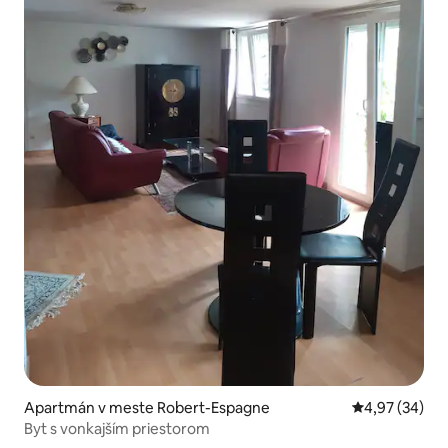
Apartmán v meste Robert-Espagne
Priemerné oho
4,97 (34)
Byt s vonkajším priestorom