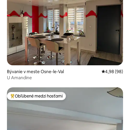
Bývanie v meste Osne-le-Val
Priemerné oho
4,98 (98)
U Amandine
Obľúbené medzi hosťami
Najobľúbenejšie medzi hosťami