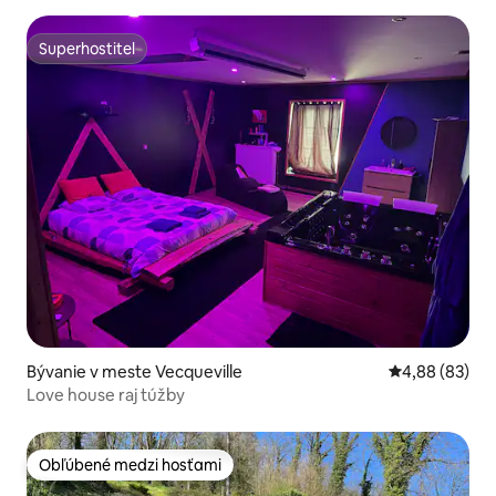
Superhostiteľ
Superhostiteľ
Bývanie v meste Vecqueville
Priemerné oho
4,88 (83)
Love house raj túžby
Obľúbené medzi hosťami
Obľúbené medzi hosťami