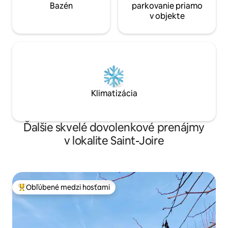
Bazén
parkovanie priamo
v objekte
Klimatizácia
Ďalšie skvelé dovolenkové prenájmy
v lokalite Saint-Joire
Obľúbené medzi hosťami
Najobľúbenejšie medzi hosťami