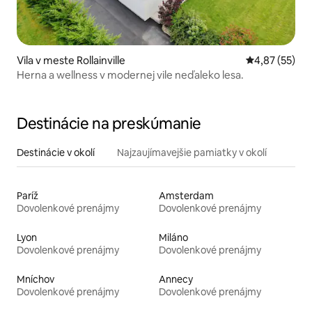
Vila v meste Rollainville
Priemerné oho
4,87 (55)
Herna a wellness v modernej vile neďaleko lesa.
Destinácie na preskúmanie
Destinácie v okolí
Najzaujímavejšie pamiatky v okolí
Paríž
Amsterdam
Dovolenkové prenájmy
Dovolenkové prenájmy
Lyon
Miláno
Dovolenkové prenájmy
Dovolenkové prenájmy
Mníchov
Annecy
Dovolenkové prenájmy
Dovolenkové prenájmy