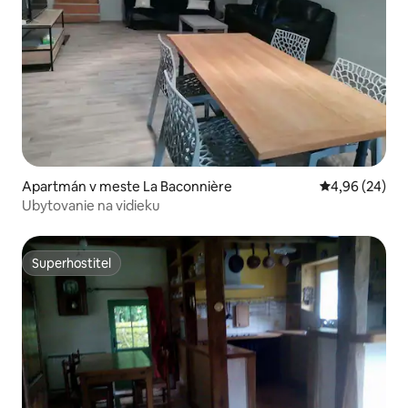
Apartmán v meste La Baconnière
Priemerné oho
4,96 (24)
Ubytovanie na vidieku
Superhostiteľ
Superhostiteľ