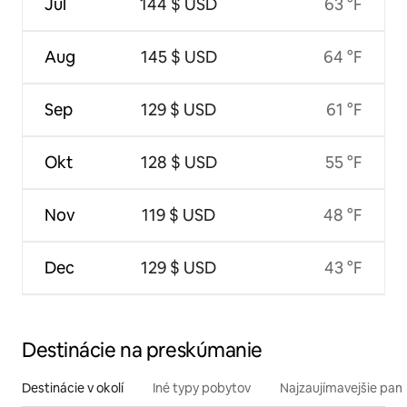
Júl
144 $ USD
63 °F
Aug
145 $ USD
64 °F
Sep
129 $ USD
61 °F
Okt
128 $ USD
55 °F
Nov
119 $ USD
48 °F
Dec
129 $ USD
43 °F
Destinácie na preskúmanie
Destinácie v okolí
Iné typy pobytov
Najzaujímavejšie pami