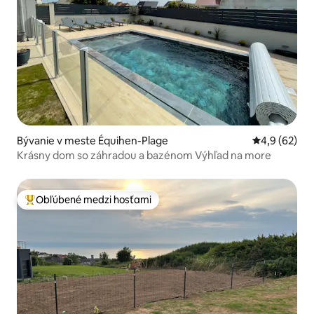
Bývanie v meste Équihen-Plage
Priemerné oh
4,9 (62)
Krásny dom so záhradou a bazénom Výhľad na more
Obľúbené medzi hosťami
Najobľúbenejšie medzi hosťami