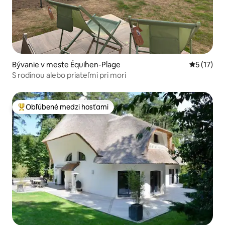
Bývanie v meste Équihen-Plage
Priemerné
5 (17)
S rodinou alebo priateľmi pri mori
Obľúbené medzi hosťami
Najobľúbenejšie medzi hosťami