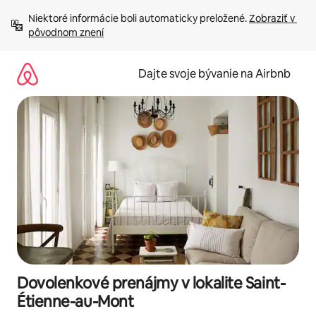
Preskočiť
Niektoré informácie boli automaticky preložené. 
Zobraziť v 
na
pôvodnom znení
obsah.
Dajte svoje bývanie na Airbnb
Dovolenkové prenájmy v lokalite Saint-
Étienne-au-Mont