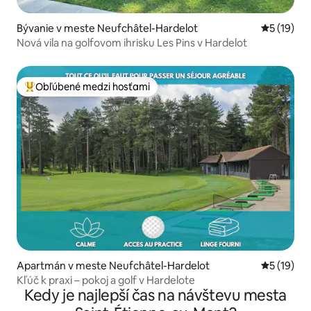
Bývanie v meste Neufchâtel-Hardelot
Priemerné 
5 (19)
Nová vila na golfovom ihrisku Les Pins v Hardelot
Obľúbené medzi hosťami
Najobľúbenejšie medzi hosťami
Apartmán v meste Neufchâtel-Hardelot
Priemerné 
5 (19)
Kľúč k praxi – pokoj a golf v Hardelote
Kedy je najlepší čas na návštevu mesta