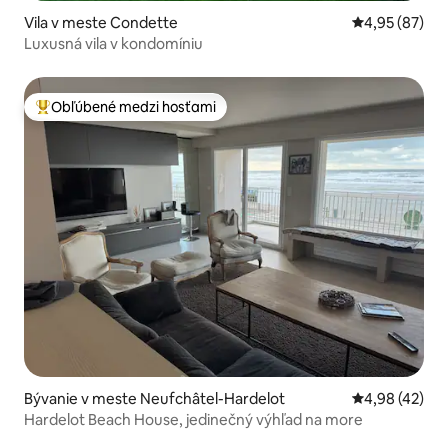
Vila v meste Condette
Priemerné oho
4,95 (87)
Luxusná vila v kondomíniu
Obľúbené medzi hosťami
Najobľúbenejšie medzi hosťami
Bývanie v meste Neufchâtel-Hardelot
Priemerné oho
4,98 (42)
Hardelot Beach House, jedinečný výhľad na more