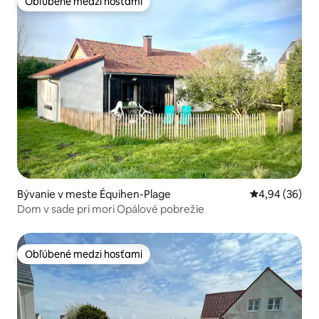
Obľúbené medzi hosťami
Obľúbené medzi hosťami
Bývanie v meste Équihen-Plage
Priemerné oho
4,94 (36)
Dom v sade pri mori Opálové pobrežie
Obľúbené medzi hosťami
Obľúbené medzi hosťami