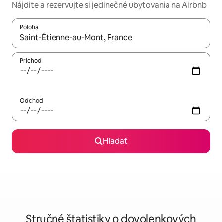
Nájdite a rezervujte si jedinečné ubytovania na Airbnb
Poloha
Keď budú výsledky k dispozícii, môžete si ich prechádzať pom
Príchod
Odchod
Hľadať
Stručné štatistiky o dovolenkových