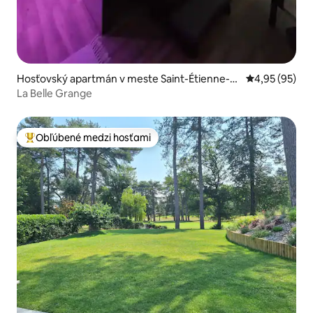
Hosťovský apartmán v meste Saint-Étienne-a
Priemerné oho
4,95 (95)
u-Mont
La Belle Grange
Obľúbené medzi hosťami
Najobľúbenejšie medzi hosťami