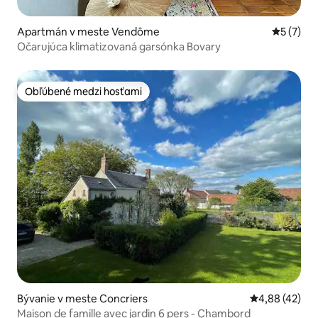
Apartmán v meste Vendôme
Priemerné
5 (7)
Očarujúca klimatizovaná garsónka Bovary
Obľúbené medzi hosťami
Obľúbené medzi hosťami
Bývanie v meste Concriers
Priemerné oho
4,88 (42)
Maison de famille avec jardin 6 pers - Chambord