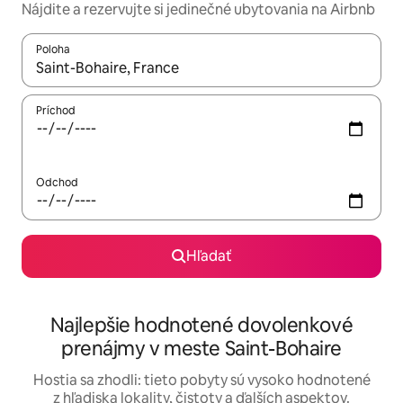
Nájdite a rezervujte si jedinečné ubytovania na Airbnb
Poloha
Keď budú výsledky k dispozícii, môžete si ich prechádzať pom
Príchod
Odchod
Hľadať
Najlepšie hodnotené dovolenkové
prenájmy v meste Saint-Bohaire
Hostia sa zhodli: tieto pobyty sú vysoko hodnotené
z hľadiska lokality, čistoty a ďalších aspektov.