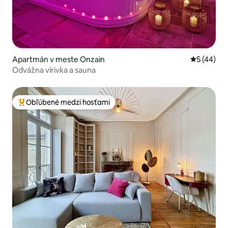
Apartmán v meste Onzain
Priemerné 
5 (44)
Odvážna vírivka a sauna
Obľúbené medzi hosťami
Najobľúbenejšie medzi hosťami