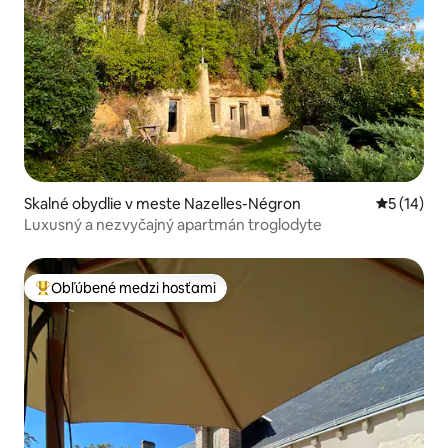
Skalné obydlie v meste Nazelles-Négron
Priemerné 
5 (14)
Luxusný a nezvyčajný apartmán troglodyte
Obľúbené medzi hosťami
Najobľúbenejšie medzi hosťami