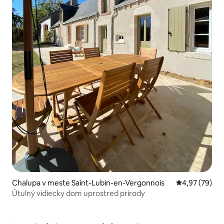
Chalupa v meste Saint-Lubin-en-Vergonnois
Priemerné oho
4,97 (79)
Útulný vidiecky dom uprostred prírody