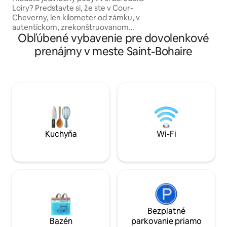
prechádzka ku vš
Loiry? Predstavte si, že ste v Cour-
ktoré toto krásne
Cheverny, len kilometer od zámku, v
vynikajúcim rešt
autentickom, zrekonštruovanom
kaviarniam a obch
Obľúbené vybavenie pre dovolenkové
apartmáne inšpirovanom Bali. Doprajte si
renomovanému tr
pohodlnú a priestrannú manželskú
prenájmy v meste Saint-Bohaire
posteľ, relaxačnú vírivku, upokojujúcu
saunu a projektor na filmové večery.
Vďaka rýchlemu Wi-Fi pripojeniu a
klimatizácii plynie každý okamih bez
námahy. Pre páry, ktoré sa chcú odpojiť,
je to zážitok, ktorý si nesmú nechať ujsť.
Rezervujte si ubytovanie hneď teraz:
termíny sa rýchlo vypredávajú!
Kuchyňa
Wi-Fi
Bezplatné
Bazén
parkovanie priamo