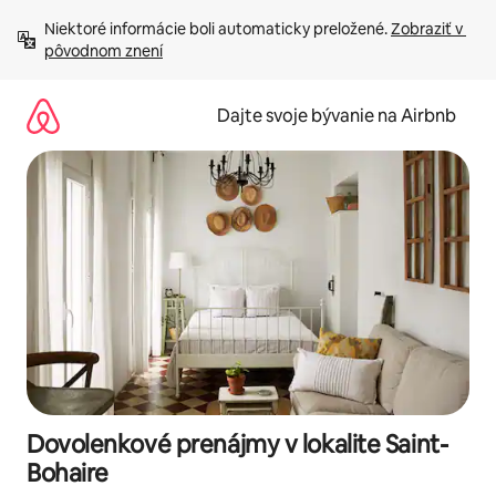
Preskočiť
Niektoré informácie boli automaticky preložené. 
Zobraziť v 
na
pôvodnom znení
obsah.
Dajte svoje bývanie na Airbnb
Dovolenkové prenájmy v lokalite Saint-
Bohaire