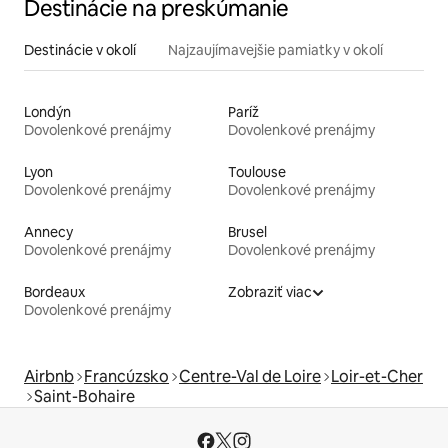
Destinácie na preskúmanie
Destinácie v okolí
Najzaujímavejšie pamiatky v okolí
Londýn
Paríž
Dovolenkové prenájmy
Dovolenkové prenájmy
Lyon
Toulouse
Dovolenkové prenájmy
Dovolenkové prenájmy
Annecy
Brusel
Dovolenkové prenájmy
Dovolenkové prenájmy
Bordeaux
Zobraziť viac
Dovolenkové prenájmy
Airbnb
Francúzsko
Centre-Val de Loire
Loir-et-Cher
Saint-Bohaire