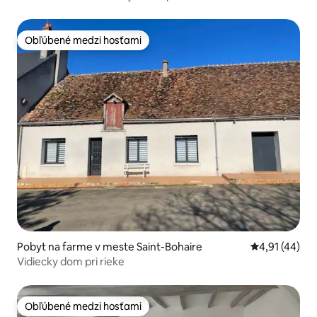
Obľúbené medzi hosťami
Obľúbené medzi hosťami
Pobyt na farme v meste Saint-Bohaire
Priemerné oho
4,91 (44)
Vidiecky dom pri rieke
Obľúbené medzi hosťami
Obľúbené medzi hosťami