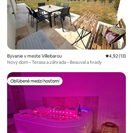
Bývanie v meste Villebarou
Priemerné oh
4,92 (13)
Nový dom • Terasa a záhrada • Beauval a hrady
Obľúbené medzi hosťami
Obľúbené medzi hosťami