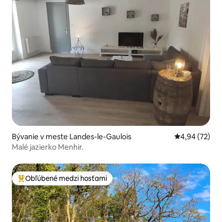
Bývanie v meste Landes-le-Gaulois
Priemerné oho
4,94 (72)
Malé jazierko Menhir.
Obľúbené medzi hosťami
Najobľúbenejšie medzi hosťami