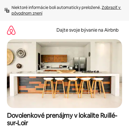
Preskočiť
Niektoré informácie boli automaticky preložené. 
Zobraziť v 
na
pôvodnom znení
obsah.
Dajte svoje bývanie na Airbnb
Dovolenkové prenájmy v lokalite Ruillé-
sur-Loir