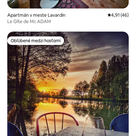
Apartmán v meste Lavardin
Priemerné oho
4,91 (46)
Le Gîte de Mc ADAM
Obľúbené medzi hosťami
Obľúbené medzi hosťami