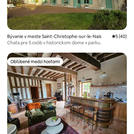
Bývanie v meste Saint-Christophe-sur-le-Nais
Priemerné 
5 (40)
Chata pre 5 osôb v historickom dome v parku.
Obľúbené medzi hosťami
Obľúbené medzi hosťami