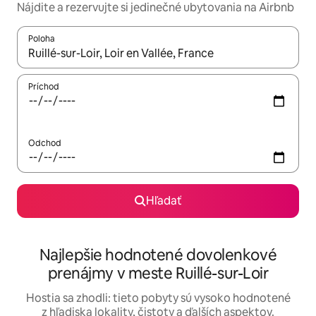
Nájdite a rezervujte si jedinečné ubytovania na Airbnb
Poloha
Keď budú výsledky k dispozícii, môžete si ich prechádzať pom
Príchod
Odchod
Hľadať
Najlepšie hodnotené dovolenkové
prenájmy v meste Ruillé-sur-Loir
Hostia sa zhodli: tieto pobyty sú vysoko hodnotené
z hľadiska lokality, čistoty a ďalších aspektov.