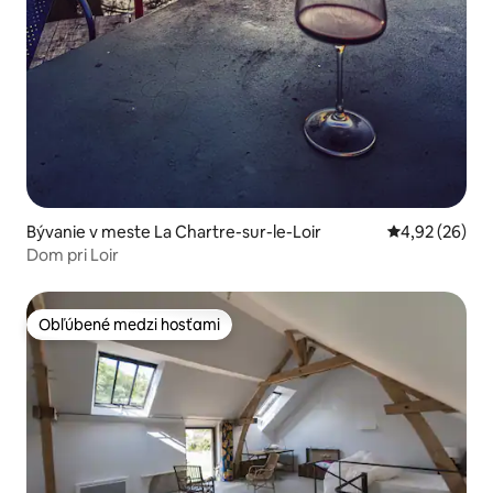
Bývanie v meste La Chartre-sur-le-Loir
Priemerné oho
4,92 (26)
Dom pri Loir
Obľúbené medzi hosťami
Obľúbené medzi hosťami