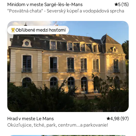
Minidom v meste Sargé-lès-le-Mans
Priemerné
5 (15)
"Posvätná chata" - Severský kúpeľ a vodopádová sprcha
Obľúbené medzi hosťami
Najobľúbenejšie medzi hosťami
Hrad v meste Le Mans
Priemerné oho
4,98 (97)
Okúzľujúce, tiché, park, centrum...a parkovanie!