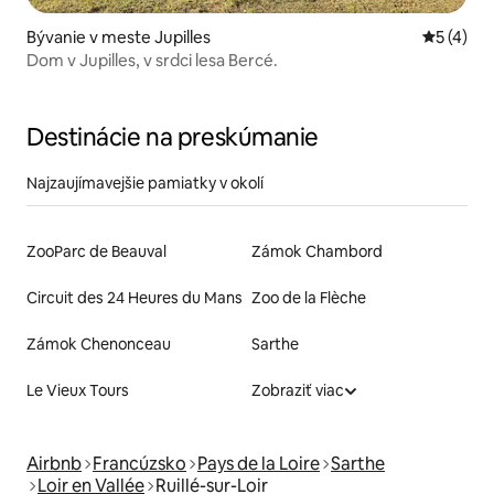
Bývanie v meste Jupilles
Priemerné
5 (4)
Dom v Jupilles, v srdci lesa Bercé.
Destinácie na preskúmanie
Najzaujímavejšie pamiatky v okolí
ZooParc de Beauval
Zámok Chambord
Circuit des 24 Heures du Mans
Zoo de la Flèche
Zámok Chenonceau
Sarthe
Le Vieux Tours
Zobraziť viac
Airbnb
Francúzsko
Pays de la Loire
Sarthe
Loir en Vallée
Ruillé-sur-Loir