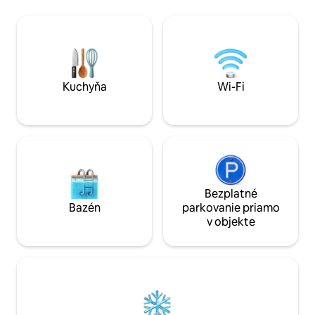
je premyslený tak
de beaux villages au bord de la rivière par
nezabudnuteľný záž
la voie verte. Nous sommes Paysan-
romantický výlet, 
boulanger, la ferme est situé à 3 min du
alebo služobnú ce
gîte, vous pourrez venir chercher votre
pain.
Kuchyňa
Wi-Fi
Bezplatné
Bazén
parkovanie priamo
v objekte