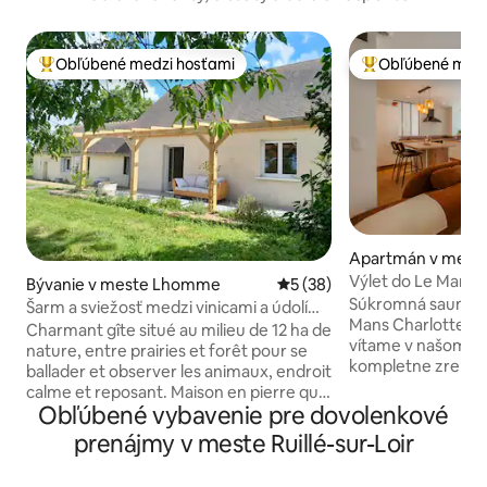
Obľúbené medzi hosťami
Obľúbené medz
Najobľúbenejšie medzi hosťami
Najobľúbenejšie 
Apartmán v meste
Výlet do Le Mans 
Bývanie v meste Lhomme
Priemerné ohodnotenie 5 z 
5 (38)
Súkromná sauna a 
Šarm a sviežosť medzi vinicami a údolím
Mans Charlotte a ja vás s radosťou
Loir
Charmant gîte situé au milieu de 12 ha de
vítame v našom ap
nature, entre prairies et forêt pour se
kompletne zrekon
ballader et observer les animaux, endroit
pohodlie a pohodu
calme et reposant. Maison en pierre qui
priamo v srdci Le Mans. Bývalý 
Obľúbené vybavenie pre dovolenkové
garde la fraîcheur jour et nuit. Le gîte est
ateliér sme preme
situé dans le vignoble des Jasnières avec
prenájmy v meste Ruillé-sur-Loir
prívetivý priestor,
une magnifique vue sur la vallée du Loir.
šarm spája s mode
Au départ du gîte, vous pourrez visiter