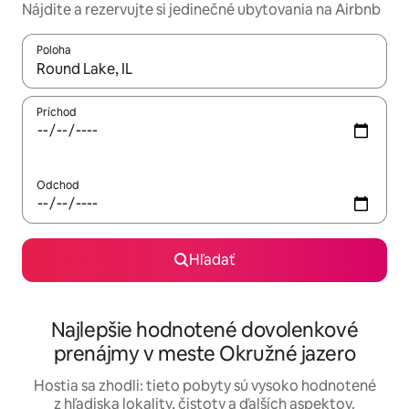
Nájdite a rezervujte si jedinečné ubytovania na Airbnb
Poloha
Keď budú výsledky k dispozícii, môžete si ich prechádzať pom
Príchod
Odchod
Hľadať
Najlepšie hodnotené dovolenkové
prenájmy v meste Okružné jazero
Hostia sa zhodli: tieto pobyty sú vysoko hodnotené
z hľadiska lokality, čistoty a ďalších aspektov.