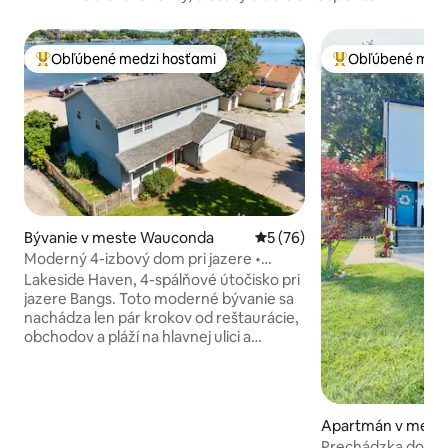
Obľúbené medzi hosťami
Obľúbené medz
Najobľúbenejšie medzi hosťami
Najobľúbenejšie 
Bývanie v meste Wauconda
Priemerné ohodnotenie 5 z 
5 (76)
Moderný 4-izbový dom pri jazere •
Chôdza na pláž a na hlavnú ulicu
Lakeside Haven, 4-spálňové útočisko pri
jazere Bangs. Toto moderné bývanie sa
nachádza len pár krokov od reštaurácie,
obchodov a pláží na hlavnej ulici a
ponúka: Výhľad na 🌊 jazero a otvorené
obytné priestory 💻 Vysokorýchlostné
Wi-Fi a pracovný priestor 🍳 Plne
vybavená kuchyňa a práčovňa Turistika
Apartmán v mest
🚤 v okolí, prenájom lodí a podujatia 🛏️
Prechádzka do ce