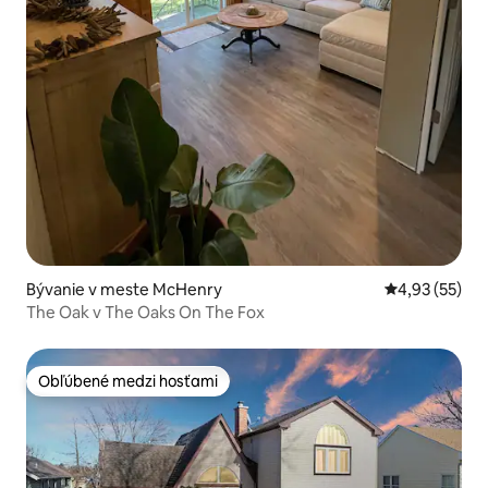
Bývanie v meste McHenry
Priemerné oho
4,93 (55)
The Oak v The Oaks On The Fox
Obľúbené medzi hosťami
Obľúbené medzi hosťami