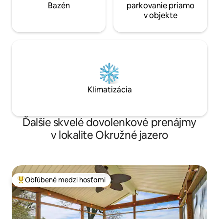
Bazén
parkovanie priamo
v objekte
Klimatizácia
Ďalšie skvelé dovolenkové prenájmy
v lokalite Okružné jazero
Obľúbené medzi hosťami
Najobľúbenejšie medzi hosťami