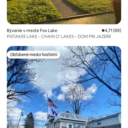
Bývanie v meste Fox Lake
Priemerné oh
4,71 (69)
PISTAKEE LAKE – CHAIN O' LAKES – DOM PRI JAZERE
Obľúbené medzi hosťami
Obľúbené medzi hosťami