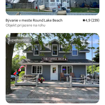
Bývanie v meste Round Lake Beach
Priemerné oho
4,9 (239)
Objekt pri jazere na rohu
Superhostiteľ
Superhostiteľ