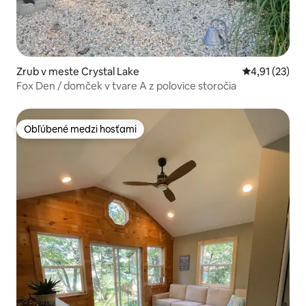
Zrub v meste Crystal Lake
Priemerné oh
4,91 (23)
Fox Den / domček v tvare A z polovice storočia
Obľúbené medzi hosťami
Obľúbené medzi hosťami