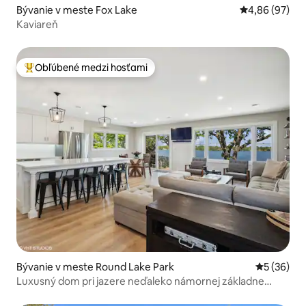
Bývanie v meste Fox Lake
Priemerné oho
4,86 (97)
Kaviareň
Obľúbené medzi hosťami
Najobľúbenejšie medzi hosťami
Bývanie v meste Round Lake Park
Priemerné 
5 (36)
Luxusný dom pri jazere neďaleko námornej základne
Great Lakes