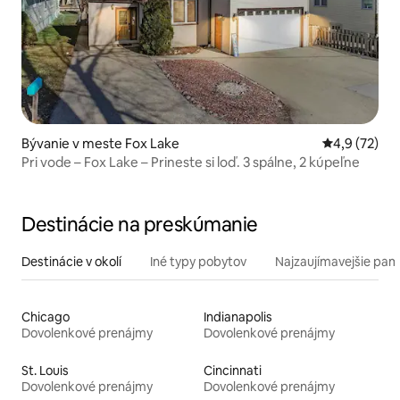
Bývanie v meste Fox Lake
Priemerné oh
4,9 (72)
Pri vode – Fox Lake – Prineste si loď. 3 spálne, 2 kúpeľne
Destinácie na preskúmanie
Destinácie v okolí
Iné typy pobytov
Najzaujímavejšie pami
Chicago
Indianapolis
Dovolenkové prenájmy
Dovolenkové prenájmy
St. Louis
Cincinnati
Dovolenkové prenájmy
Dovolenkové prenájmy