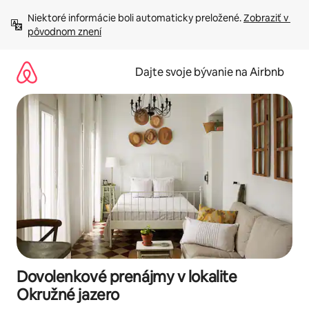
Preskočiť
Niektoré informácie boli automaticky preložené. 
Zobraziť v 
na
pôvodnom znení
obsah.
Dajte svoje bývanie na Airbnb
Dovolenkové prenájmy v lokalite
Okružné jazero