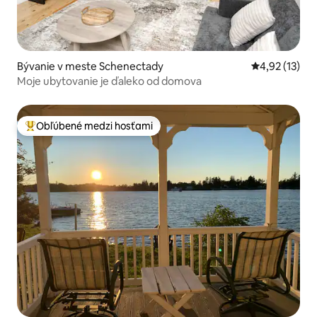
Bývanie v meste Schenectady
Priemerné oh
4,92 (13)
Moje ubytovanie je ďaleko od domova
Obľúbené medzi hosťami
Najobľúbenejšie medzi hosťami