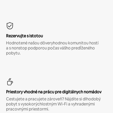
Rezervujte s istotou
Hodnotené našou dôveryhodnou komunitou hostí
a s nonstop podporou počas vášho predĺženého
pobytu.
Priestory vhodné na prácu pre digitálnych nomádov
Cestujete a pracujete zároveň? Nájdite si dlhodobý
pobyt s vysokorýchlostným Wi-Fi a vyhradenými
pracovnými priestormi.