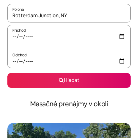
Poloha
Keď budú výsledky k dispozícii, môžete si ich prechádzať pom
Príchod
Odchod
Hľadať
Mesačné prenájmy v okolí