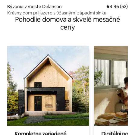
Bývanie v meste Delanson
Priemerné oho
4,96 (52)
Krásny dom pri jazere s úžasnými západmi slnka
Pohodlie domova a skvelé mesačné
ceny
Kompletne zariadené
Digitálni nomá