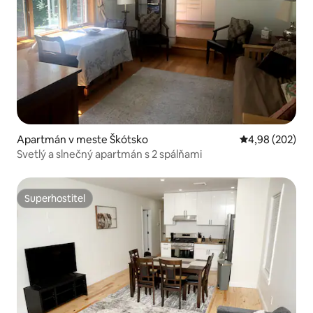
Apartmán v meste Škótsko
Priemerné ohod
4,98 (202)
Svetlý a slnečný apartmán s 2 spálňami
Superhostiteľ
Superhostiteľ