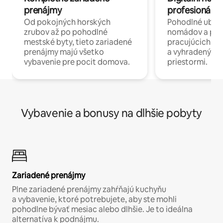
prenájmy
profesionáli 
Od pokojných horských
Pohodlné ubyto
zrubov až po pohodlné
nomádov a pro
mestské byty, tieto zariadené
pracujúcich na 
prenájmy majú všetko
a vyhradenými
vybavenie pre pocit domova.
priestormi.
Vybavenie a bonusy na dlhšie pobyty
Zariadené prenájmy
Plne zariadené prenájmy zahŕňajú kuchyňu
a vybavenie, ktoré potrebujete, aby ste mohli
pohodlne bývať mesiac alebo dlhšie. Je to ideálna
alternatíva k podnájmu.