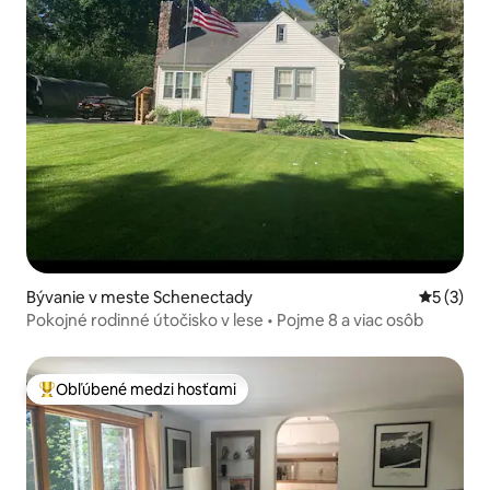
Bývanie v meste Schenectady
Priemerné
5 (3)
Pokojné rodinné útočisko v lese • Pojme 8 a viac osôb
Obľúbené medzi hosťami
Najobľúbenejšie medzi hosťami