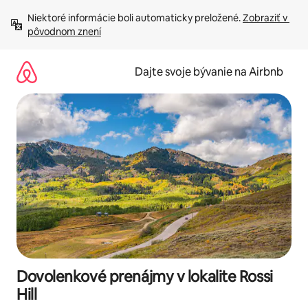
Preskočiť
Niektoré informácie boli automaticky preložené. 
Zobraziť v 
na
pôvodnom znení
obsah.
Dajte svoje bývanie na Airbnb
Dovolenkové prenájmy v lokalite Rossi
Hill