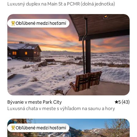
Luxusný duplex na Main St a PCMR (dolná jednotka)
Obľúbené medzi hosťami
Najobľúbenejšie medzi hosťami
Bývanie v meste Park City
Priemerné 
5 (43)
Luxusná chata v meste s výhľadom na saunu a hory
Obľúbené medzi hosťami
Najobľúbenejšie medzi hosťami