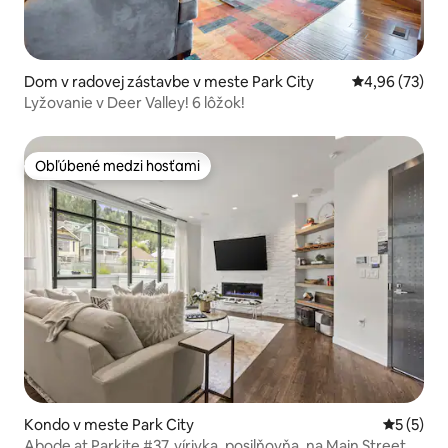
Dom v radovej zástavbe v meste Park City
Priemerné oho
4,96 (73)
Lyžovanie v Deer Valley! 6 lôžok!
Obľúbené medzi hosťami
Obľúbené medzi hosťami
Kondo v meste Park City
Priemerné
5 (5)
Abode at Parkite #37, vírivka, posilňovňa, na Main Street