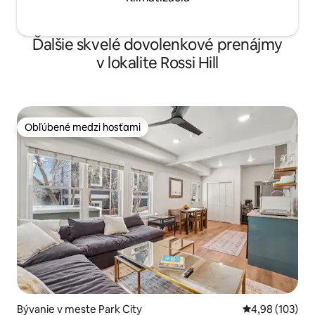
Ďalšie skvelé dovolenkové prenájmy
v lokalite Rossi Hill
Obľúbené medzi hosťami
Obľúbené medzi hosťami
Bývanie v meste Park City
Priemerné ohod
4,98 (103)