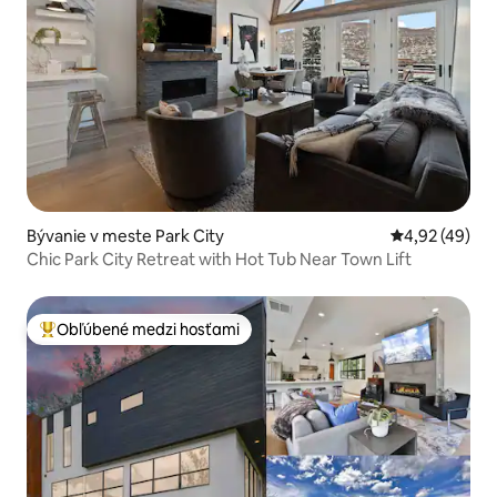
Bývanie v meste Park City
Priemerné oho
4,92 (49)
Chic Park City Retreat with Hot Tub Near Town Lift
Obľúbené medzi hosťami
Najobľúbenejšie medzi hosťami