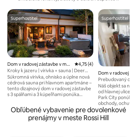
Superhostiteľ
Superhostiteľ
Superhostiteľ
Superhostiteľ
Dom v radovej zástavbe v mes
Priemerné ohodnotenie 4,75 z
4,75 (4)
te Park City
Kroky k jazeru | vírivka + sauna | Deer
Dom v radovej zás
Valley
Súkromná vírivka, ohnisko a úplne nová
meste Park City
Prebudovaný dom 
cédrová sauna pri hlavnom apartmáne –
krokov od hlavnej!
Náš objekt sa nac
tento dizajnový dom v radovej zástavbe
od hlavnej ulice 
s 3 spálňami a 3 kúpeľňami ponúka
Park City ponúka. Prezrite si miestne
ubytovanie pre 6 osôb, dve postele king,
obchody, ochutnaj
posteľ queen, profesionálnu kuchyňu,
Obľúbené vybavenie pre dovolenkové
liehovare High West
rýchle Wi-Fi a priestor na odkladanie lyží.
vychutnajte víno 
prenájmy v meste Rossi Hill
Len pár krokov od chaty sa nachádza
z skvelých zariade
komunitné jazero s piesočnou plážou,
St. Mestský výťah je tiež vzdialený
kde môžete plávať a vyskúšať si
necelých 10 minút 
paddleboarding. Letné dni sú tu plné