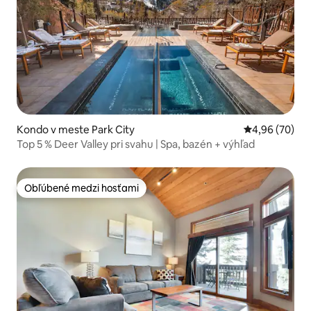
Kondo v meste Park City
Priemerné oho
4,96 (70)
Top 5 % Deer Valley pri svahu | Spa, bazén + výhľad
Obľúbené medzi hosťami
Obľúbené medzi hosťami