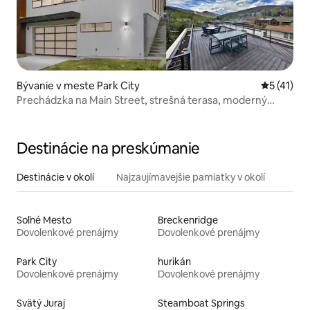
Bývanie v meste Park City
Priemerné
5 (41)
Prechádzka na Main Street, strešná terasa, moderný
luxus
Destinácie na preskúmanie
Destinácie v okolí
Najzaujímavejšie pamiatky v okolí
Soľné Mesto
Breckenridge
Dovolenkové prenájmy
Dovolenkové prenájmy
Park City
hurikán
Dovolenkové prenájmy
Dovolenkové prenájmy
Svätý Juraj
Steamboat Springs