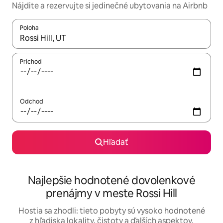
Nájdite a rezervujte si jedinečné ubytovania na Airbnb
Poloha
Keď budú výsledky k dispozícii, môžete si ich prechádzať pom
Príchod
Odchod
Hľadať
Najlepšie hodnotené dovolenkové
prenájmy v meste Rossi Hill
Hostia sa zhodli: tieto pobyty sú vysoko hodnotené
z hľadiska lokality, čistoty a ďalších aspektov.