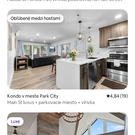
Obľúbené medzi hosťami
Obľúbené medzi hosťami
Kondo v meste Park City
Priemerné oho
4,84 (19)
Main St luxus + parkovacie miesto + vírivka
Luxe
Luxe