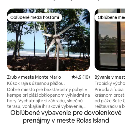
Obľúbené medzi hosťami
Obľúbené medzi 
Obľúbené medzi hosťami
Obľúbené medzi 
Zrub v meste Monte Mario
Priemerné ohodnotenie 4,9 z 
4,9 (10)
Bývanie v meste R
Kúsok raja s úžasnou plážou.
Tropický východ s
Dobré miesto pre bezstarostný pobyt v
Príroda a ľudia. Dom sa nachádza v
kempe pri pláži obklopenom výhľadmi na
krásnom prostredí
hory. Vychutnajte si záhradu, slnečnú
od pláže Sete Ond
terasu, vonkajšie ihriskové vybavenie,
reštauráciu a bar, 
Obľúbené vybavenie pre dovolenkové
gril, bar a ďalšie vybavenie ako piknikový
teplými vlnami a 
priestor, parkovanie na mieste a
V malom meste Al
prenájmy v meste Rolas Island
bezplatné Wi-Fi. Každá ubytovacia
môcť zahrať futba
jednotka má v kempingu posteľnú
miestnymi obyvateľmi. V j