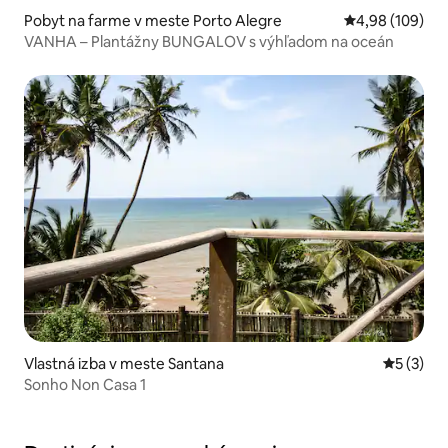
Pobyt na farme v meste Porto Alegre
Priemerné ohod
4,98 (109)
VANHA – Plantážny BUNGALOV s výhľadom na oceán
Vlastná izba v meste Santana
Priemerné
5 (3)
Sonho Non Casa 1