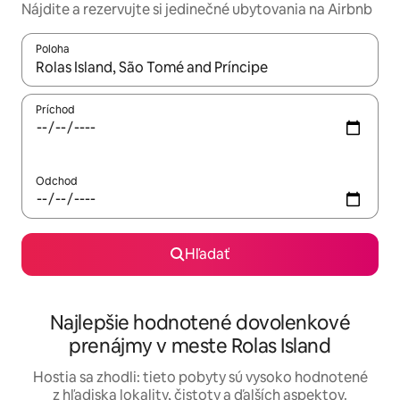
Nájdite a rezervujte si jedinečné ubytovania na Airbnb
Poloha
Keď budú výsledky k dispozícii, môžete si ich prechádzať pom
Príchod
Odchod
Hľadať
Najlepšie hodnotené dovolenkové
prenájmy v meste Rolas Island
Hostia sa zhodli: tieto pobyty sú vysoko hodnotené
z hľadiska lokality, čistoty a ďalších aspektov.