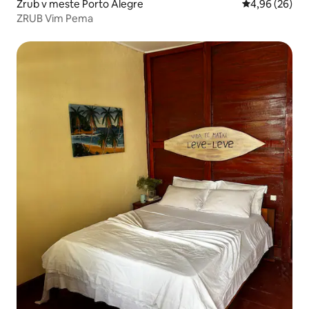
Zrub v meste Porto Alegre
Priemerné oho
4,96 (26)
ZRUB Vim Pema