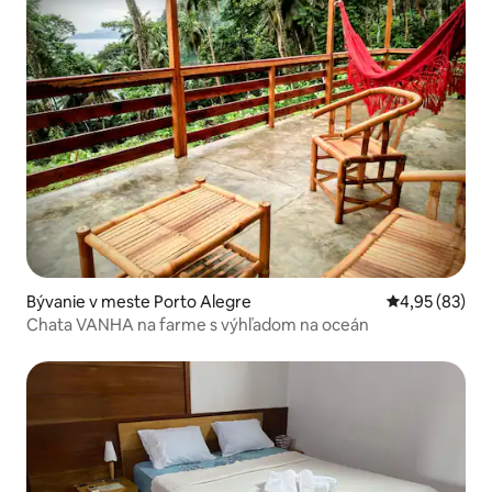
Bývanie v meste Porto Alegre
Priemerné oho
4,95 (83)
Chata VANHA na farme s výhľadom na oceán