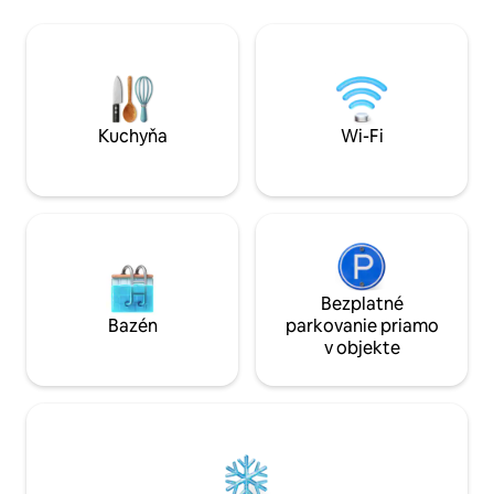
bielizeň a uteráky. Hostia v kempe si
dvoch barov v mes
môžu vychutnať bezplatné
kúpiť aj občerstvenie. Neč
kontinentálne raňajky v kaviarni na
podmienky ako na
mieste. Medzinárodné letisko São Tomé
hovoríme o miest
je vzdialené 64 km. Vaše dobrodružstvo
Sao Tome :)
sa začína, keď si u nás rezervujete!
Kuchyňa
Wi-Fi
Bezplatné
Bazén
parkovanie priamo
v objekte