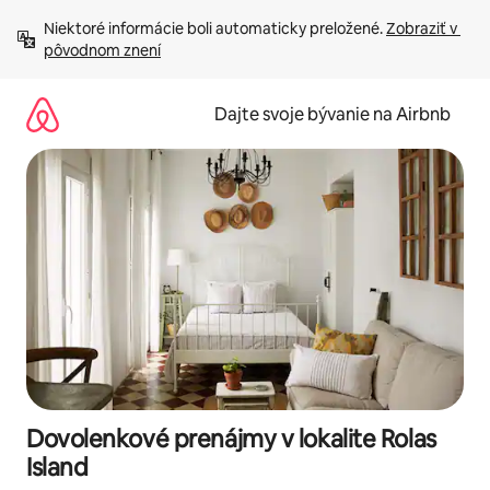
Preskočiť
Niektoré informácie boli automaticky preložené. 
Zobraziť v 
na
pôvodnom znení
obsah.
Dajte svoje bývanie na Airbnb
Dovolenkové prenájmy v lokalite Rolas
Island