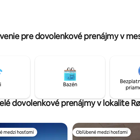
záhradu a terasy, ako aj chodiť
 mesta a potravín. Ponúka
chodníčkoch. K dispozícii je a
e pre 8 osôb, pohodlnejšie pre
spojenie do Viborg, bezplatné
v priamo pred dverami!
parkovanie, detské ihrisko a be
Wi-Fi.
venie pre dovolenkové prenájmy v me
Bezplatn
i
Bazén
priam
velé dovolenkové prenájmy v lokalite 
é medzi hosťami
Obľúbené medzi hosťami
é medzi hosťami
Obľúbené medzi hosťami