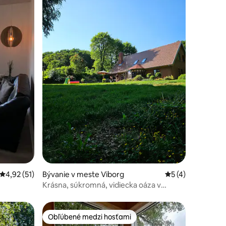
otení: 101
Priemerné ohodnotenie 4,92 z 5, počet hodnotení: 51
4,92 (51)
Bývanie v meste Viborg
Priemerné ohodno
5 (4)
Krásna, súkromná, vidiecka oáza v
blízkosti centra Viborgu
Obľúbené medzi hosťami
Obľúbené medzi hosťami