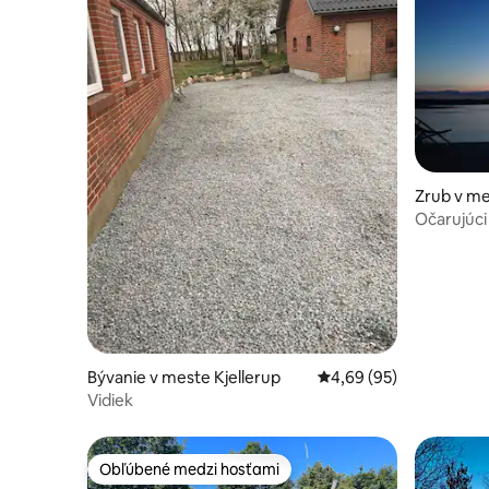
Zrub v me
Očarujúci
Bývanie v meste Kjellerup
Priemerné ohodnotenie
4,69 (95)
Vidiek
Obľúbené medzi hosťami
Obľúbené medzi hosťami