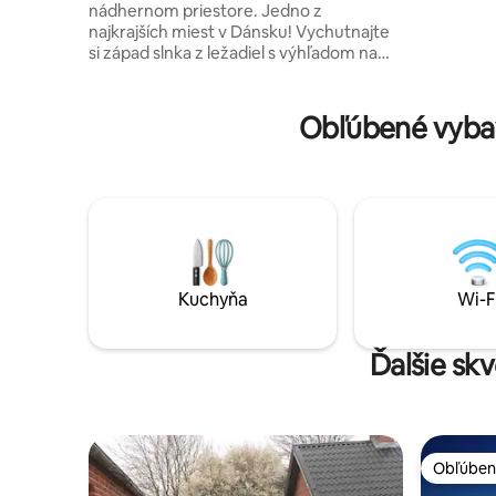
nádhernom priestore. Jedno z
od centra
najkrajších miest v Dánsku! Vychutnajte
ubytovani
si západ slnka z ležadiel s výhľadom na
6. Rybolo
ostrov Julsø. Skočte do jazera z mosta a
opláchnite sa v teplej vode s výhľadom na
Himmelbjerget. Vezmite si kajak,
Obľúbené vyba
doprajte si rannú plavbu a stretnite
rybolovného volavku. Vychutnajte si
rannú kávu v altánku s kachľami na
drevo. Prečítajte si knihu v manželskej
posteli s výhľadom na jazero alebo si
vezmite horský bicykel a vyrazte na
prehliadku po trase, ktorá začína priamo
za dverami. Hranice tohto krásneho
Kuchyňa
Wi-F
miesta určuje len vaša fantázia!
WELCOME
Ďalšie sk
Obľúben
Obľúben