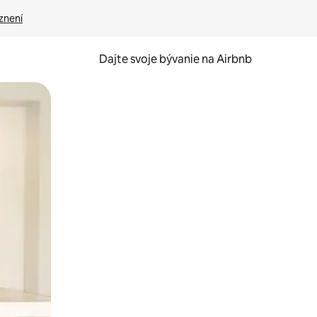
znení
Dajte svoje bývanie na Airbnb
kúmať pomocou dotykových gest či potiahnutia prstom.