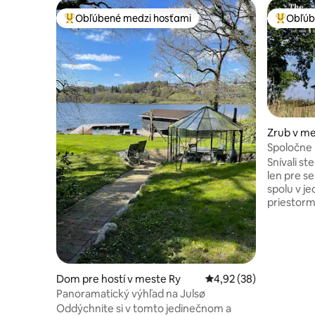
Obľúbené medzi hosťami
Obľúb
Najobľúbenejšie medzi hosťami
Najobľúb
Zrub v me
Spoločne 
prístupom
Snívali st
len pre s
spolu v je
priestorm
osoby. Te
ponúka ná
tiež do d
vybavený
priestoro
Dom pre hostí v meste Ry
Priemerné ohodnotenie
4,92 (38)
využívať p
Panoramatický výhľad na Julsø
začiatku j
Oddýchnite si v tomto jedinečnom a
board a 3 