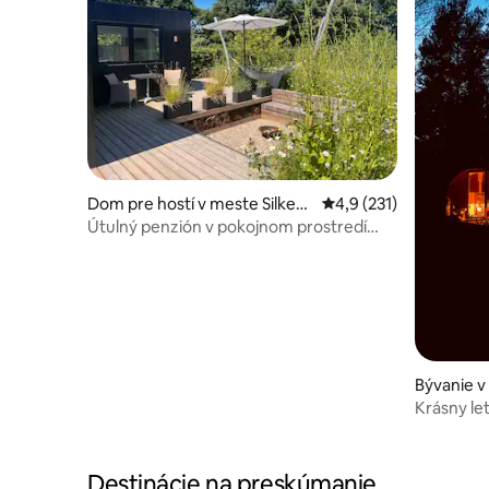
Dom pre hostí v meste Silkeb
Priemerné ohodnotenie
4,9 (231)
org
Útulný penzión v pokojnom prostredí
záhrady.
Bývanie v
Krásny le
studenou
Destinácie na preskúmanie