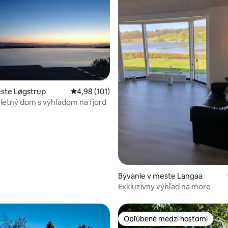
ste Løgstrup
Priemerné ohodnotenie 4,98 z 5, počet hodn
4,98 (101)
 letný dom s výhľadom na fjord
 4,69 z 5, počet hodnotení: 95
Bývanie v meste Langaa
Exkluzívny výhľad na more
Obľúbené medzi hosťami
Obľúbené medzi hosťami