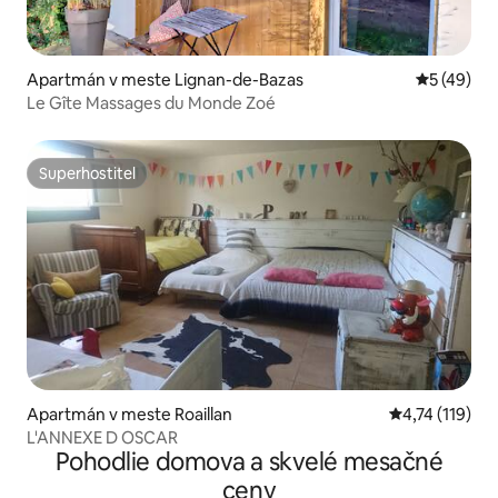
Apartmán v meste Lignan-de-Bazas
Priemerné 
5 (49)
Le Gîte Massages du Monde Zoé
Superhostiteľ
Superhostiteľ
Apartmán v meste Roaillan
Priemerné oho
4,74 (119)
L'ANNEXE D OSCAR
Pohodlie domova a skvelé mesačné
ceny