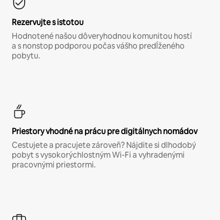
Rezervujte s istotou
Hodnotené našou dôveryhodnou komunitou hostí
a s nonstop podporou počas vášho predĺženého
pobytu.
Priestory vhodné na prácu pre digitálnych nomádov
Cestujete a pracujete zároveň? Nájdite si dlhodobý
pobyt s vysokorýchlostným Wi-Fi a vyhradenými
pracovnými priestormi.