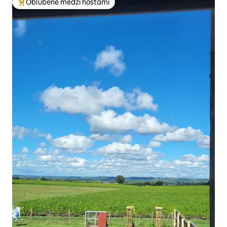
Obľúbené medzi hosťami
Najobľúbenejšie medzi hosťami