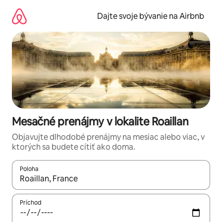
Preskočiť
na
Dajte svoje bývanie na Airbnb
obsah.
Mesačné prenájmy v lokalite Roaillan
Objavujte dlhodobé prenájmy na mesiac alebo viac, v
ktorých sa budete cítiť ako doma.
Poloha
Keď budú výsledky k dispozícii, môžete si ich prechádzať pom
Príchod