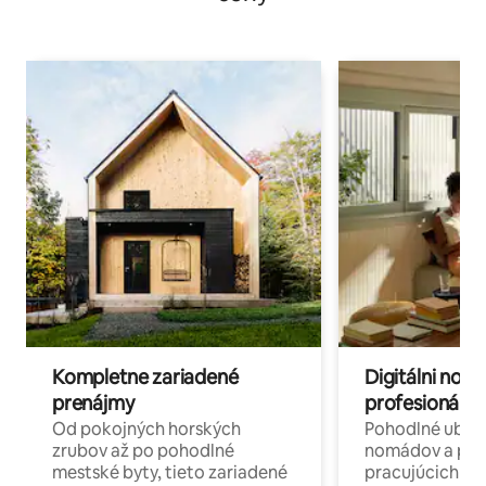
Kompletne zariadené
Digitálni nomá
prenájmy
profesionáli 
Od pokojných horských
Pohodlné ubyto
zrubov až po pohodlné
nomádov a pro
mestské byty, tieto zariadené
pracujúcich na 