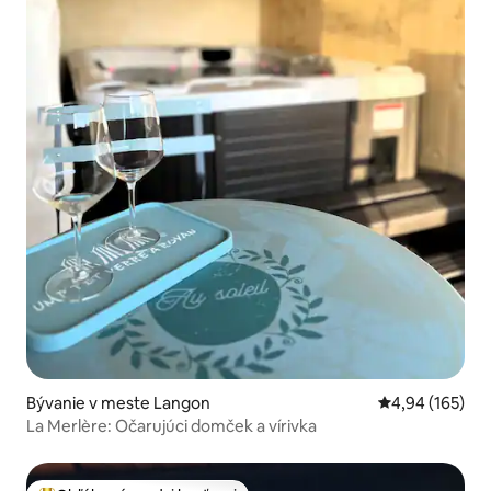
Bývanie v meste Langon
Priemerné ohod
4,94 (165)
La Merlère: Očarujúci domček a vírivka